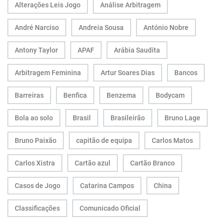
Alterações Leis Jogo
Análise Arbitragem
André Narciso
Andreia Sousa
António Nobre
Antony Taylor
APAF
Arábia Saudita
Arbitragem Feminina
Artur Soares Dias
Bancos
Barreiras
Benfica
Benzema
Bodycam
Bola ao solo
Brasil
Brasileirão
Bruno Lage
Bruno Paixão
capitão de equipa
Carlos Matos
Carlos Xistra
Cartão azul
Cartão Branco
Casos de Jogo
Catarina Campos
China
Classificações
Comunicado Oficial