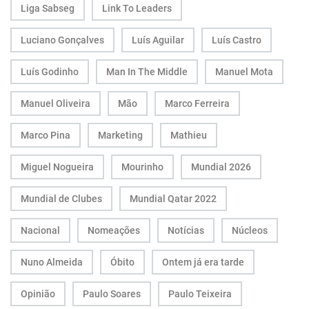
Liga Sabseg
Link To Leaders
Luciano Gonçalves
Luís Aguilar
Luís Castro
Luís Godinho
Man In The Middle
Manuel Mota
Manuel Oliveira
Mão
Marco Ferreira
Marco Pina
Marketing
Mathieu
Miguel Nogueira
Mourinho
Mundial 2026
Mundial de Clubes
Mundial Qatar 2022
Nacional
Nomeações
Notícias
Núcleos
Nuno Almeida
Óbito
Ontem já era tarde
Opinião
Paulo Soares
Paulo Teixeira