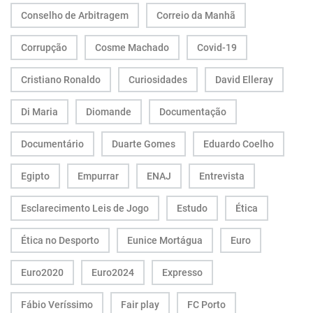
Conselho de Arbitragem
Correio da Manhã
Corrupção
Cosme Machado
Covid-19
Cristiano Ronaldo
Curiosidades
David Elleray
Di Maria
Diomande
Documentação
Documentário
Duarte Gomes
Eduardo Coelho
Egipto
Empurrar
ENAJ
Entrevista
Esclarecimento Leis de Jogo
Estudo
Ética
Ética no Desporto
Eunice Mortágua
Euro
Euro2020
Euro2024
Expresso
Fábio Veríssimo
Fair play
FC Porto