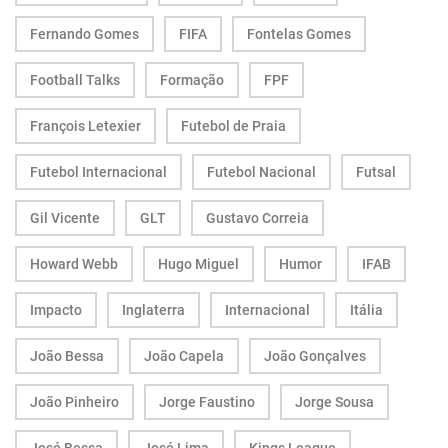
Fernando Gomes
FIFA
Fontelas Gomes
Football Talks
Formação
FPF
François Letexier
Futebol de Praia
Futebol Internacional
Futebol Nacional
Futsal
Gil Vicente
GLT
Gustavo Correia
Howard Webb
Hugo Miguel
Humor
IFAB
Impacto
Inglaterra
Internacional
Itália
João Bessa
João Capela
João Gonçalves
João Pinheiro
Jorge Faustino
Jorge Sousa