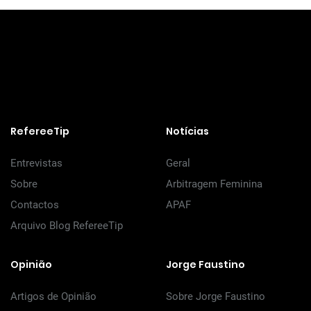
RefereeTip
Notícias
Entrevistas
Geral
Sobre
Arbitragem Feminina
Contactos
APAF
Arquivo Blog RefereeTip
Opinião
Jorge Faustino
Artigos de Opinião
Sobre Jorge Faustino