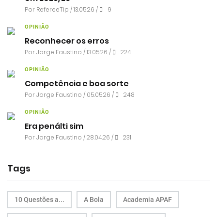
Por RefereeTip / 13.05.26 /
9
OPINIÃO
Reconhecer os erros
Por
Jorge Faustino
/ 13.05.26 /
224
OPINIÃO
Competência e boa sorte
Por
Jorge Faustino
/ 05.05.26 /
248
OPINIÃO
Era penálti sim
Por
Jorge Faustino
/ 28.04.26 /
231
Tags
10 Questões a...
A Bola
Academia APAF