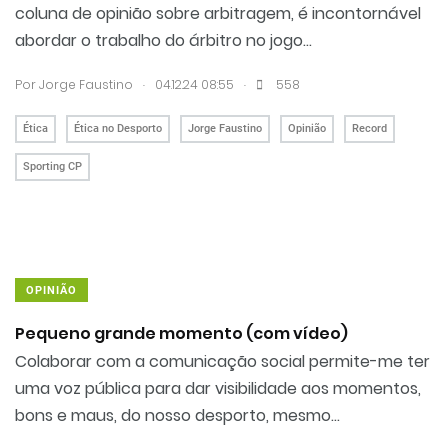
coluna de opinião sobre arbitragem, é incontornável
abordar o trabalho do árbitro no jogo...
.
.
Por
Jorge Faustino
04.12.24 08:55
558
Ética
Ética no Desporto
Jorge Faustino
Opinião
Record
Sporting CP
OPINIÃO
Pequeno grande momento (com vídeo)
Colaborar com a comunicação social permite-me ter
uma voz pública para dar visibilidade aos momentos,
bons e maus, do nosso desporto, mesmo...