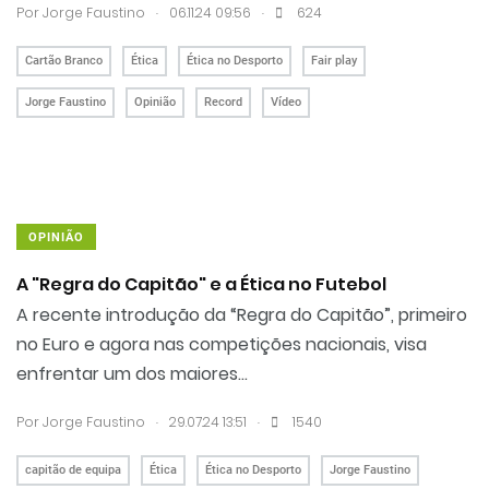
.
.
Por
Jorge Faustino
06.11.24 09:56
624
Cartão Branco
Ética
Ética no Desporto
Fair play
Jorge Faustino
Opinião
Record
Vídeo
OPINIÃO
A "Regra do Capitão" e a Ética no Futebol
A recente introdução da “Regra do Capitão”, primeiro
no Euro e agora nas competições nacionais, visa
enfrentar um dos maiores...
.
.
Por
Jorge Faustino
29.07.24 13:51
1540
capitão de equipa
Ética
Ética no Desporto
Jorge Faustino