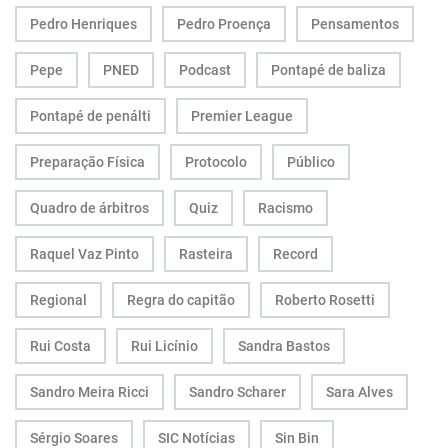
Pedro Henriques
Pedro Proença
Pensamentos
Pepe
PNED
Podcast
Pontapé de baliza
Pontapé de penálti
Premier League
Preparação Física
Protocolo
Público
Quadro de árbitros
Quiz
Racismo
Raquel Vaz Pinto
Rasteira
Record
Regional
Regra do capitão
Roberto Rosetti
Rui Costa
Rui Licínio
Sandra Bastos
Sandro Meira Ricci
Sandro Scharer
Sara Alves
Sérgio Soares
SIC Notícias
Sin Bin