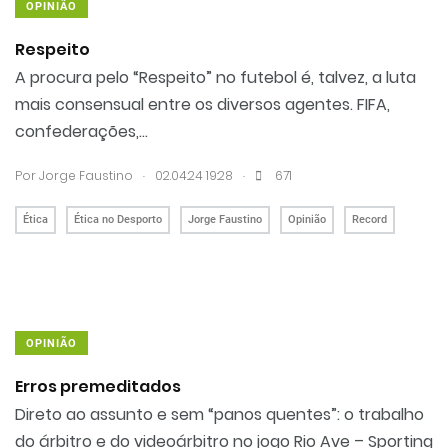
OPINIÃO
Respeito
A procura pelo “Respeito” no futebol é, talvez, a luta
mais consensual entre os diversos agentes. FIFA,
confederações,...
.
.
Por
Jorge Faustino
02.04.24 19:28
671
Ética
Ética no Desporto
Jorge Faustino
Opinião
Record
OPINIÃO
Erros premeditados
Direto ao assunto e sem “panos quentes”: o trabalho
do árbitro e do videoárbitro no jogo Rio Ave – Sporting