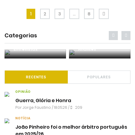
1
2
3
…
8
Categorias
Entrevistas
Análises
RECENTES
POPULARES
OPINIÃO
Guerra, Glória e Honra
Por
Jorge Faustino
/ 18.05.26 /
209
NOTÍCIA
João Pinheiro foi o melhor árbitro português
em 2025/26