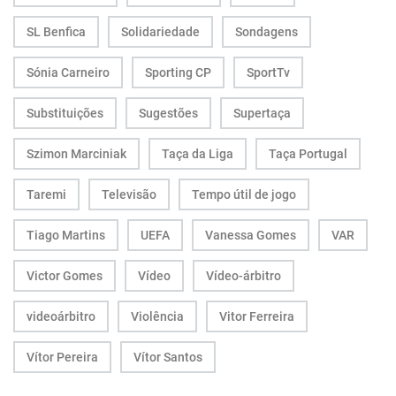
SL Benfica
Solidariedade
Sondagens
Sónia Carneiro
Sporting CP
SportTv
Substituições
Sugestões
Supertaça
Szimon Marciniak
Taça da Liga
Taça Portugal
Taremi
Televisão
Tempo útil de jogo
Tiago Martins
UEFA
Vanessa Gomes
VAR
Victor Gomes
Vídeo
Vídeo-árbitro
videoárbitro
Violência
Vitor Ferreira
Vítor Pereira
Vítor Santos