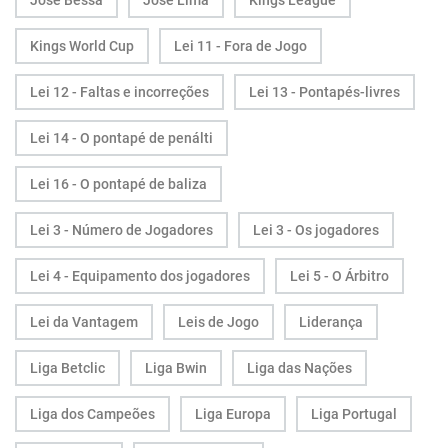
José Bessa
José Lima
Kings League
Kings World Cup
Lei 11 - Fora de Jogo
Lei 12 - Faltas e incorreções
Lei 13 - Pontapés-livres
Lei 14 - O pontapé de penálti
Lei 16 - O pontapé de baliza
Lei 3 - Número de Jogadores
Lei 3 - Os jogadores
Lei 4 - Equipamento dos jogadores
Lei 5 - O Árbitro
Lei da Vantagem
Leis de Jogo
Liderança
Liga Betclic
Liga Bwin
Liga das Nações
Liga dos Campeões
Liga Europa
Liga Portugal