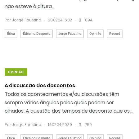
não esteve à altura...
.
.
Por
Jorge Faustino
28.02.24 16:02
894
Ética
Ética no Desporto
Jorge Faustino
Opinião
Record
OPINIÃO
A discussão dos descontos
Todos os acontecimentos e/ou discussões têm
sempre vários ângulos pelos quais podem ser
olhados. A questão dos tempos de desconto que os...
.
.
Por
Jorge Faustino
14.02.24 20:39
750
Ética
Ética no Desporto
Jorge Faustino
Opinião
Record