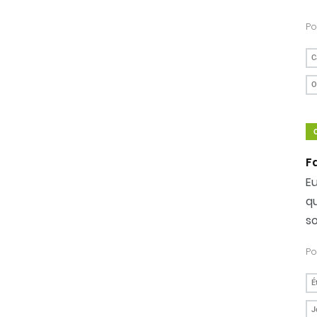
Po
C
O
Fa
E
q
so
Po
É
J