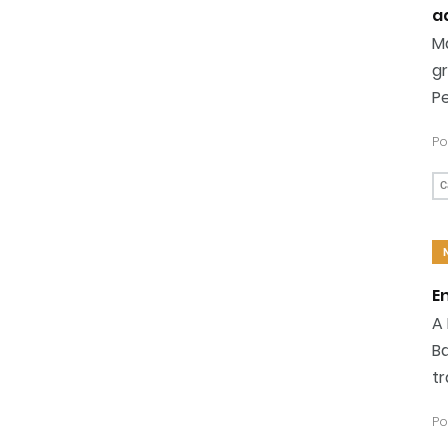
a
Ma
g
Pe
Po
C
E
A
B
tr
Po