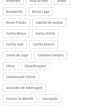
Bodycam
Bola ao solo
Brasil
Brasileirão
Bruno Lage
Bruno Paixão
capitão de equipa
Carlos Matos
Carlos Xistra
Cartão azul
Cartão Branco
Casos de Jogo
Catarina Campos
China
Classificações
Comunicado Oficial
Conselho de Arbitragem
Correio da Manhã
Corrupção