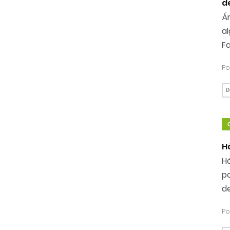
d
Ár
a
Fa
Po
D
H
H
po
de
Po