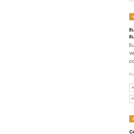
E
E
Eu
v
ca
Po
A
P
C