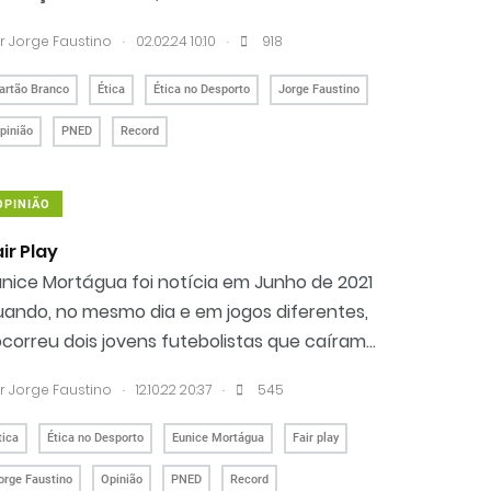
.
.
r
Jorge Faustino
02.02.24 10:10
918
artão Branco
Ética
Ética no Desporto
Jorge Faustino
pinião
PNED
Record
OPINIÃO
ir Play
unice Mortágua foi notícia em Junho de 2021
uando, no mesmo dia e em jogos diferentes,
correu dois jovens futebolistas que caíram...
.
.
r
Jorge Faustino
12.10.22 20:37
545
tica
Ética no Desporto
Eunice Mortágua
Fair play
orge Faustino
Opinião
PNED
Record