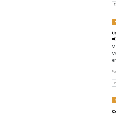
É
U
«
O 
Ca
en
Po
É
C