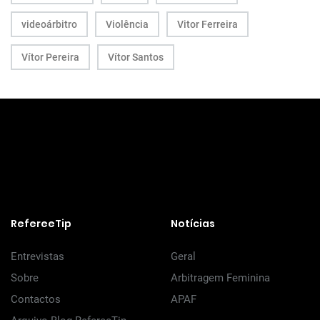
videoárbitro
Violência
Vitor Ferreira
Vítor Pereira
Vítor Santos
RefereeTip
Notícias
Entrevistas
Geral
Sobre
Arbitragem Feminina
Contactos
APAF