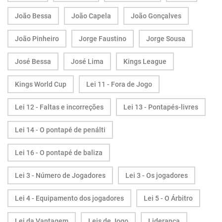
João Bessa
João Capela
João Gonçalves
João Pinheiro
Jorge Faustino
Jorge Sousa
José Bessa
José Lima
Kings League
Kings World Cup
Lei 11 - Fora de Jogo
Lei 12 - Faltas e incorreções
Lei 13 - Pontapés-livres
Lei 14 - O pontapé de penálti
Lei 16 - O pontapé de baliza
Lei 3 - Número de Jogadores
Lei 3 - Os jogadores
Lei 4 - Equipamento dos jogadores
Lei 5 - O Árbitro
Lei da Vantagem
Leis de Jogo
Liderança