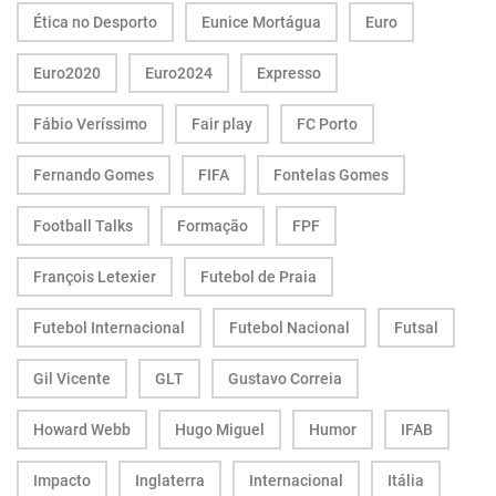
Ética no Desporto
Eunice Mortágua
Euro
Euro2020
Euro2024
Expresso
Fábio Veríssimo
Fair play
FC Porto
Fernando Gomes
FIFA
Fontelas Gomes
Football Talks
Formação
FPF
François Letexier
Futebol de Praia
Futebol Internacional
Futebol Nacional
Futsal
Gil Vicente
GLT
Gustavo Correia
Howard Webb
Hugo Miguel
Humor
IFAB
Impacto
Inglaterra
Internacional
Itália