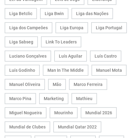
Liga Betclic
Liga Bwin
Liga das Nações
Liga dos Campeões
Liga Europa
Liga Portugal
Liga Sabseg
Link To Leaders
Luciano Gonçalves
Luís Aguilar
Luís Castro
Luís Godinho
Man In The Middle
Manuel Mota
Manuel Oliveira
Mão
Marco Ferreira
Marco Pina
Marketing
Mathieu
Miguel Nogueira
Mourinho
Mundial 2026
Mundial de Clubes
Mundial Qatar 2022