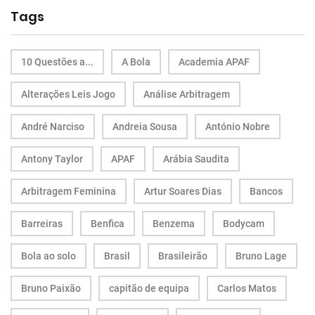
Tags
10 Questões a...
A Bola
Academia APAF
Alterações Leis Jogo
Análise Arbitragem
André Narciso
Andreia Sousa
António Nobre
Antony Taylor
APAF
Arábia Saudita
Arbitragem Feminina
Artur Soares Dias
Bancos
Barreiras
Benfica
Benzema
Bodycam
Bola ao solo
Brasil
Brasileirão
Bruno Lage
Bruno Paixão
capitão de equipa
Carlos Matos