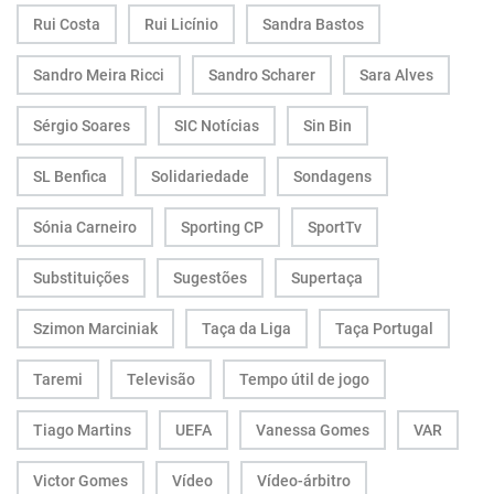
Rui Costa
Rui Licínio
Sandra Bastos
Sandro Meira Ricci
Sandro Scharer
Sara Alves
Sérgio Soares
SIC Notícias
Sin Bin
SL Benfica
Solidariedade
Sondagens
Sónia Carneiro
Sporting CP
SportTv
Substituições
Sugestões
Supertaça
Szimon Marciniak
Taça da Liga
Taça Portugal
Taremi
Televisão
Tempo útil de jogo
Tiago Martins
UEFA
Vanessa Gomes
VAR
Victor Gomes
Vídeo
Vídeo-árbitro