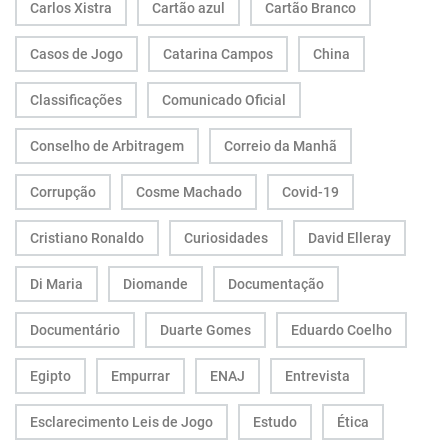
Carlos Xistra
Cartão azul
Cartão Branco
Casos de Jogo
Catarina Campos
China
Classificações
Comunicado Oficial
Conselho de Arbitragem
Correio da Manhã
Corrupção
Cosme Machado
Covid-19
Cristiano Ronaldo
Curiosidades
David Elleray
Di Maria
Diomande
Documentação
Documentário
Duarte Gomes
Eduardo Coelho
Egipto
Empurrar
ENAJ
Entrevista
Esclarecimento Leis de Jogo
Estudo
Ética