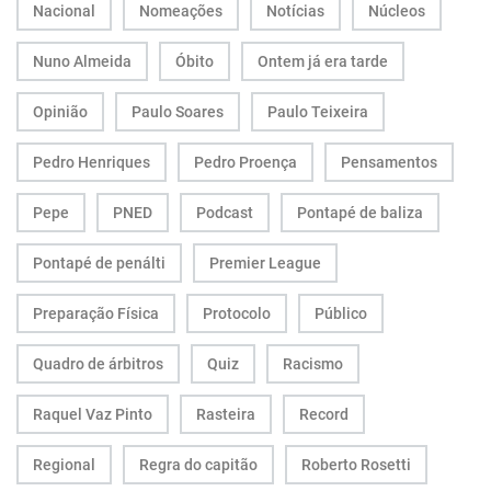
Nacional
Nomeações
Notícias
Núcleos
Nuno Almeida
Óbito
Ontem já era tarde
Opinião
Paulo Soares
Paulo Teixeira
Pedro Henriques
Pedro Proença
Pensamentos
Pepe
PNED
Podcast
Pontapé de baliza
Pontapé de penálti
Premier League
Preparação Física
Protocolo
Público
Quadro de árbitros
Quiz
Racismo
Raquel Vaz Pinto
Rasteira
Record
Regional
Regra do capitão
Roberto Rosetti