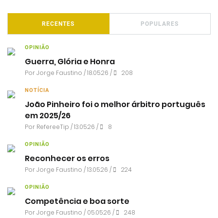
RECENTES
POPULARES
OPINIÃO
Guerra, Glória e Honra
Por
Jorge Faustino
/ 18.05.26 /
208
NOTÍCIA
João Pinheiro foi o melhor árbitro português
em 2025/26
Por RefereeTip / 13.05.26 /
8
OPINIÃO
Reconhecer os erros
Por
Jorge Faustino
/ 13.05.26 /
224
OPINIÃO
Competência e boa sorte
Por
Jorge Faustino
/ 05.05.26 /
248