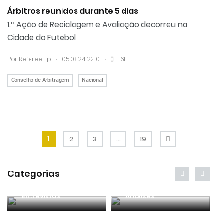
Árbitros reunidos durante 5 dias
1.ª Ação de Reciclagem e Avaliação decorreu na
Cidade do Futebol
.
.
Por RefereeTip
05.08.24 22:10
611
Conselho de Arbitragem
Nacional
1
2
3
…
19
Categorias
Entrevistas
Análises