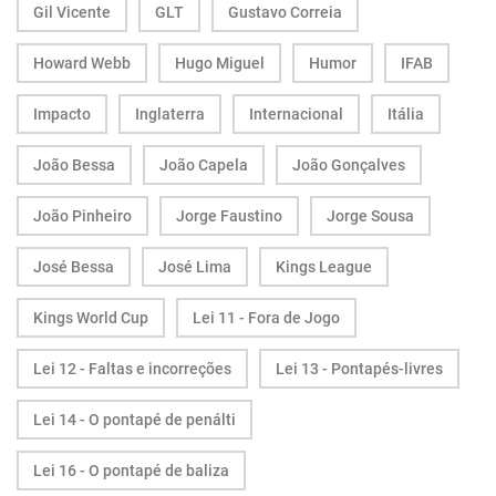
Gil Vicente
GLT
Gustavo Correia
Howard Webb
Hugo Miguel
Humor
IFAB
Impacto
Inglaterra
Internacional
Itália
João Bessa
João Capela
João Gonçalves
João Pinheiro
Jorge Faustino
Jorge Sousa
José Bessa
José Lima
Kings League
Kings World Cup
Lei 11 - Fora de Jogo
Lei 12 - Faltas e incorreções
Lei 13 - Pontapés-livres
Lei 14 - O pontapé de penálti
Lei 16 - O pontapé de baliza