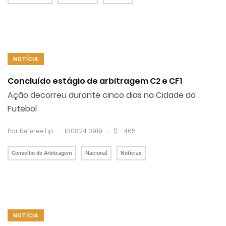
NOTÍCIA
Concluído estágio de arbitragem C2 e CF1
Ação decorreu durante cinco dias na Cidade do
Futebol
.
.
Por RefereeTip
10.08.24 09:19
465
Conselho de Arbitragem
Nacional
Notícias
NOTÍCIA