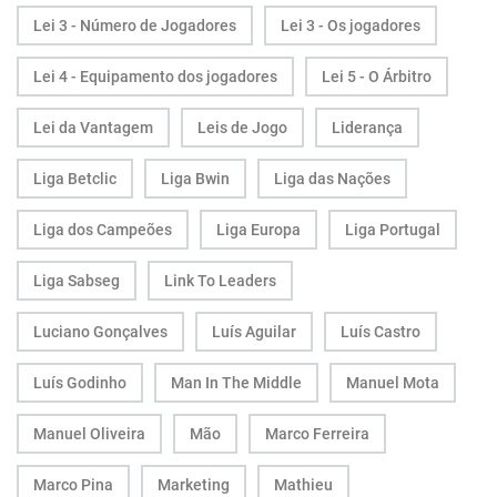
Lei 3 - Número de Jogadores
Lei 3 - Os jogadores
Lei 4 - Equipamento dos jogadores
Lei 5 - O Árbitro
Lei da Vantagem
Leis de Jogo
Liderança
Liga Betclic
Liga Bwin
Liga das Nações
Liga dos Campeões
Liga Europa
Liga Portugal
Liga Sabseg
Link To Leaders
Luciano Gonçalves
Luís Aguilar
Luís Castro
Luís Godinho
Man In The Middle
Manuel Mota
Manuel Oliveira
Mão
Marco Ferreira
Marco Pina
Marketing
Mathieu