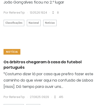
João Gonçalves ficou no 2.º lugar
.
.
Por RefereeTip
13.05.26 19:24
8
Classificações
Nacional
Notícias
NOTÍCIA
Os árbitros chegaram à casa do futebol
português
“Costumo dizer lá por casa que prefiro fazer este
caminho do que viver aqui na confusão de Lisboa
[risos]. Dá tempo para ouvir uns...
.
.
Por RefereeTip
27.08.25 09:29
415