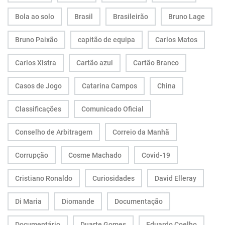
Bola ao solo
Brasil
Brasileirão
Bruno Lage
Bruno Paixão
capitão de equipa
Carlos Matos
Carlos Xistra
Cartão azul
Cartão Branco
Casos de Jogo
Catarina Campos
China
Classificações
Comunicado Oficial
Conselho de Arbitragem
Correio da Manhã
Corrupção
Cosme Machado
Covid-19
Cristiano Ronaldo
Curiosidades
David Elleray
Di Maria
Diomande
Documentação
Documentário
Duarte Gomes
Eduardo Coelho