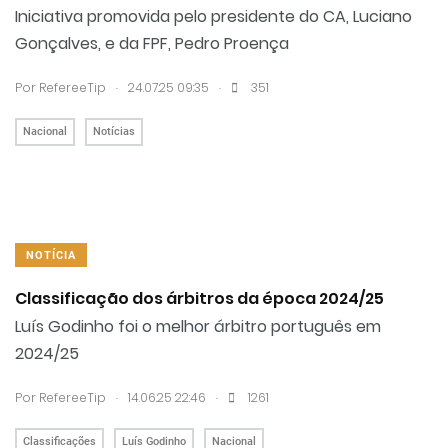
Iniciativa promovida pelo presidente do CA, Luciano
Gonçalves, e da FPF, Pedro Proença
.
.
Por RefereeTip
24.07.25 09:35
351
Nacional
Notícias
NOTÍCIA
Classificação dos árbitros da época 2024/25
Luís Godinho foi o melhor árbitro português em
2024/25
.
.
Por RefereeTip
14.06.25 22:46
1261
Classificações
Luís Godinho
Nacional