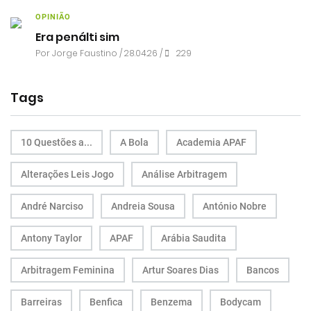
OPINIÃO
Era penálti sim
Por
Jorge Faustino
/ 28.04.26 /
229
Tags
10 Questões a...
A Bola
Academia APAF
Alterações Leis Jogo
Análise Arbitragem
André Narciso
Andreia Sousa
António Nobre
Antony Taylor
APAF
Arábia Saudita
Arbitragem Feminina
Artur Soares Dias
Bancos
Barreiras
Benfica
Benzema
Bodycam