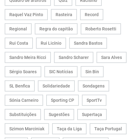
Quadro de árbitros
Quiz
Racismo
Raquel Vaz Pinto
Rasteira
Record
Regional
Regra do capitão
Roberto Rosetti
Rui Costa
Rui Licínio
Sandra Bastos
Sandro Meira Ricci
Sandro Scharer
Sara Alves
Sérgio Soares
SIC Notícias
Sin Bin
SL Benfica
Solidariedade
Sondagens
Sónia Carneiro
Sporting CP
SportTv
Substituições
Sugestões
Supertaça
Szimon Marciniak
Taça da Liga
Taça Portugal