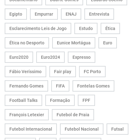
Egipto
Empurrar
ENAJ
Entrevista
Esclarecimento Leis de Jogo
Estudo
Ética
Ética no Desporto
Eunice Mortágua
Euro
Euro2020
Euro2024
Expresso
Fábio Veríssimo
Fair play
FC Porto
Fernando Gomes
FIFA
Fontelas Gomes
Football Talks
Formação
FPF
François Letexier
Futebol de Praia
Futebol Internacional
Futebol Nacional
Futsal