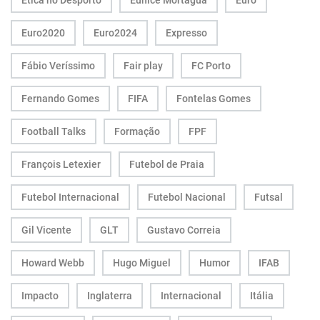
Ética no Desporto
Eunice Mortágua
Euro
Euro2020
Euro2024
Expresso
Fábio Veríssimo
Fair play
FC Porto
Fernando Gomes
FIFA
Fontelas Gomes
Football Talks
Formação
FPF
François Letexier
Futebol de Praia
Futebol Internacional
Futebol Nacional
Futsal
Gil Vicente
GLT
Gustavo Correia
Howard Webb
Hugo Miguel
Humor
IFAB
Impacto
Inglaterra
Internacional
Itália