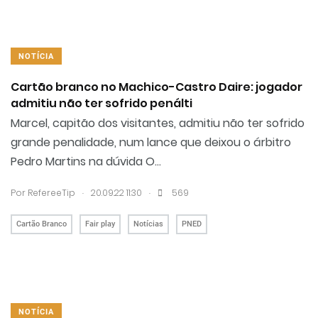
NOTÍCIA
Cartão branco no Machico-Castro Daire: jogador
admitiu não ter sofrido penálti
Marcel, capitão dos visitantes, admitiu não ter sofrido
grande penalidade, num lance que deixou o árbitro
Pedro Martins na dúvida O...
.
.
Por RefereeTip
20.09.22 11:30
569
Cartão Branco
Fair play
Notícias
PNED
NOTÍCIA