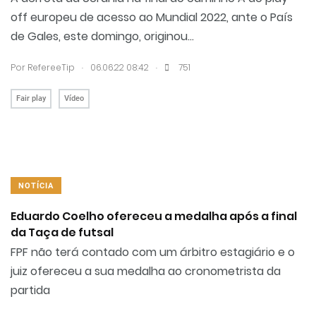
off europeu de acesso ao Mundial 2022, ante o País
de Gales, este domingo, originou...
.
.
Por RefereeTip
06.06.22 08:42
751
Fair play
Vídeo
NOTÍCIA
Eduardo Coelho ofereceu a medalha após a final
da Taça de futsal
FPF não terá contado com um árbitro estagiário e o
juiz ofereceu a sua medalha ao cronometrista da
partida