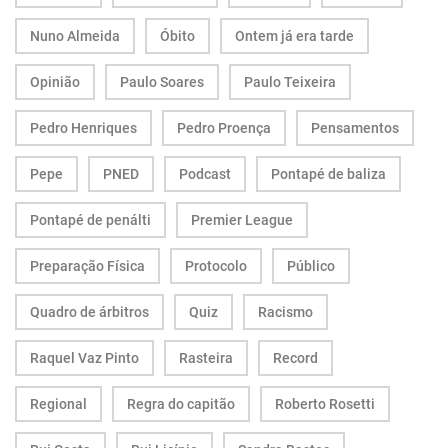
Nuno Almeida
Óbito
Ontem já era tarde
Opinião
Paulo Soares
Paulo Teixeira
Pedro Henriques
Pedro Proença
Pensamentos
Pepe
PNED
Podcast
Pontapé de baliza
Pontapé de penálti
Premier League
Preparação Física
Protocolo
Público
Quadro de árbitros
Quiz
Racismo
Raquel Vaz Pinto
Rasteira
Record
Regional
Regra do capitão
Roberto Rosetti