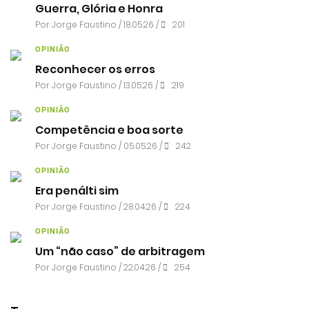
Guerra, Glória e Honra
Por
Jorge Faustino
/ 18.05.26 /
201
OPINIÃO
Reconhecer os erros
Por
Jorge Faustino
/ 13.05.26 /
219
OPINIÃO
Competência e boa sorte
Por
Jorge Faustino
/ 05.05.26 /
242
OPINIÃO
Era penálti sim
Por
Jorge Faustino
/ 28.04.26 /
224
OPINIÃO
Um “não caso” de arbitragem
Por
Jorge Faustino
/ 22.04.26 /
254