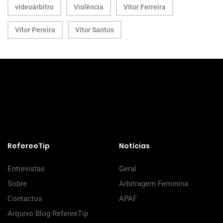
videoárbitro
Violência
Vitor Ferreira
Vítor Pereira
Vítor Santos
RefereeTip
Notícias
Entrevistas
Geral
Sobre
Arbitragem Feminina
Contactos
APAF
Arquivo Blog RefereeTip