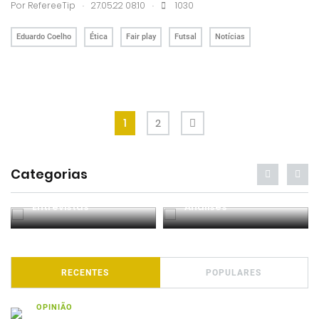
.
.
Por RefereeTip
27.05.22 08:10
1030
Eduardo Coelho
Ética
Fair play
Futsal
Notícias
1
2
Categorias
Entrevistas
Análises
RECENTES
POPULARES
OPINIÃO