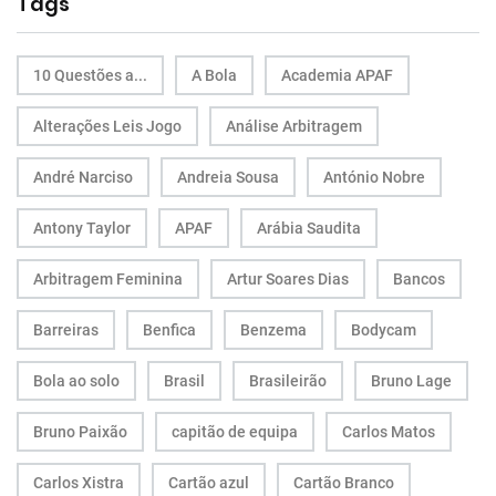
Tags
10 Questões a...
A Bola
Academia APAF
Alterações Leis Jogo
Análise Arbitragem
André Narciso
Andreia Sousa
António Nobre
Antony Taylor
APAF
Arábia Saudita
Arbitragem Feminina
Artur Soares Dias
Bancos
Barreiras
Benfica
Benzema
Bodycam
Bola ao solo
Brasil
Brasileirão
Bruno Lage
Bruno Paixão
capitão de equipa
Carlos Matos
Carlos Xistra
Cartão azul
Cartão Branco