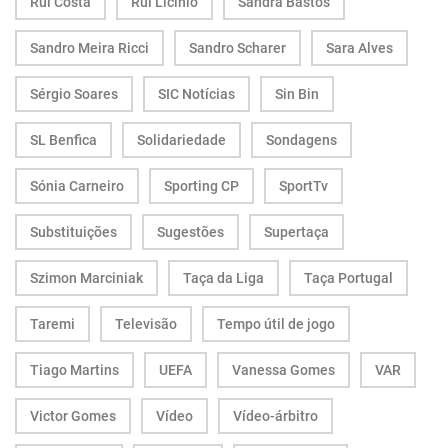
Rui Costa
Rui Licínio
Sandra Bastos
Sandro Meira Ricci
Sandro Scharer
Sara Alves
Sérgio Soares
SIC Notícias
Sin Bin
SL Benfica
Solidariedade
Sondagens
Sónia Carneiro
Sporting CP
SportTv
Substituições
Sugestões
Supertaça
Szimon Marciniak
Taça da Liga
Taça Portugal
Taremi
Televisão
Tempo útil de jogo
Tiago Martins
UEFA
Vanessa Gomes
VAR
Victor Gomes
Vídeo
Vídeo-árbitro