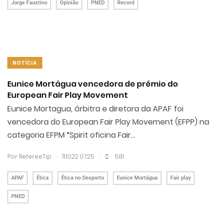
Jorge Faustino
Opinião
PNED
Record
NOTÍCIA
Eunice Mortágua vencedora de prémio do
European Fair Play Movement
Eunice Mortagua, árbitra e diretora da APAF foi
vencedora do European Fair Play Movement (EFPP) na
categoria EFPM “Spirit oficina Fair...
.
.
Por RefereeTip
11.10.22 07:25
581
APAF
Ética
Ética no Desporto
Eunice Mortágua
Fair play
PNED