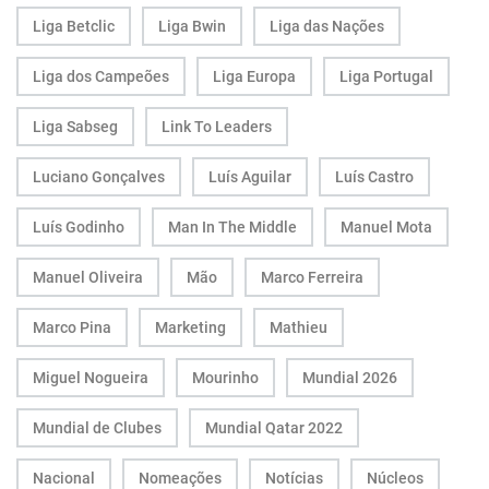
Liga Betclic
Liga Bwin
Liga das Nações
Liga dos Campeões
Liga Europa
Liga Portugal
Liga Sabseg
Link To Leaders
Luciano Gonçalves
Luís Aguilar
Luís Castro
Luís Godinho
Man In The Middle
Manuel Mota
Manuel Oliveira
Mão
Marco Ferreira
Marco Pina
Marketing
Mathieu
Miguel Nogueira
Mourinho
Mundial 2026
Mundial de Clubes
Mundial Qatar 2022
Nacional
Nomeações
Notícias
Núcleos