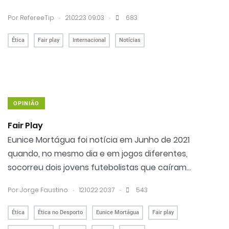
.
.
Por RefereeTip
21.02.23 09:03
683
Ética
Fair play
Internacional
Notícias
OPINIÃO
Fair Play
Eunice Mortágua foi notícia em Junho de 2021
quando, no mesmo dia e em jogos diferentes,
socorreu dois jovens futebolistas que caíram...
.
.
Por
Jorge Faustino
12.10.22 20:37
543
Ética
Ética no Desporto
Eunice Mortágua
Fair play