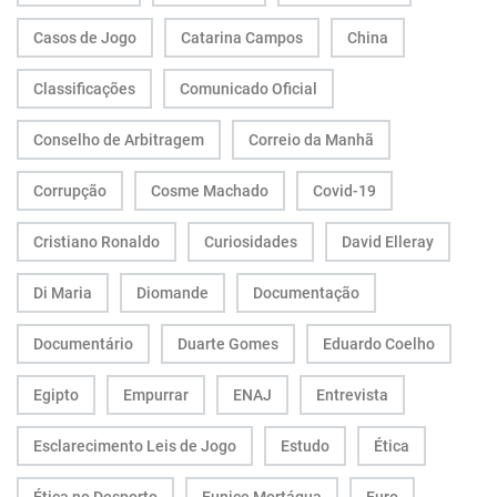
Casos de Jogo
Catarina Campos
China
Classificações
Comunicado Oficial
Conselho de Arbitragem
Correio da Manhã
Corrupção
Cosme Machado
Covid-19
Cristiano Ronaldo
Curiosidades
David Elleray
Di Maria
Diomande
Documentação
Documentário
Duarte Gomes
Eduardo Coelho
Egipto
Empurrar
ENAJ
Entrevista
Esclarecimento Leis de Jogo
Estudo
Ética