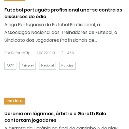
Futebol português profissional une-se contra os
discursos de ódio
A Liga Portuguesa de Futebol Profissional, a
Associação Nacional dos Treinadores de Futebol, o
Sindicato dos Jogadores Profissionais de...
.
.
Por RefereeTip
11.08.22 13:19
456
APAF
Fair play
Nacional
Notícias
NOTÍCIA
Ucrânia em lágrimas, árbitro e Gareth Bale
confortam jogadores
A derrota da Ucrânia na final do caminho A do play-