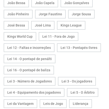
João Bessa
João Capela
João Gonçalves
João Pinheiro
Jorge Faustino
Jorge Sousa
José Bessa
José Lima
Kings League
Kings World Cup
Lei 11 - Fora de Jogo
Lei 12 - Faltas e incorreções
Lei 13 - Pontapés-livres
Lei 14 - O pontapé de penálti
Lei 16 - O pontapé de baliza
Lei 3 - Número de Jogadores
Lei 3 - Os jogadores
Lei 4 - Equipamento dos jogadores
Lei 5 - O Árbitro
Lei da Vantagem
Leis de Jogo
Liderança