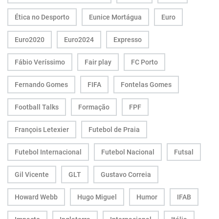
Ética no Desporto
Eunice Mortágua
Euro
Euro2020
Euro2024
Expresso
Fábio Veríssimo
Fair play
FC Porto
Fernando Gomes
FIFA
Fontelas Gomes
Football Talks
Formação
FPF
François Letexier
Futebol de Praia
Futebol Internacional
Futebol Nacional
Futsal
Gil Vicente
GLT
Gustavo Correia
Howard Webb
Hugo Miguel
Humor
IFAB