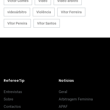
Victor Gomes
Vídeo
Vídeo-árbitro
videoárbitro
Violência
Vitor Ferreira
Vítor Pereira
Vítor Santos
RefereeTip
Notícias
Entrevistas
Geral
Sobre
Arbitragem Feminina
Contactos
APAF