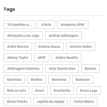
Tags
10 Questões a...
A Bola
Academia APAF
Alterações Leis Jogo
Análise Arbitragem
André Narciso
Andreia Sousa
António Nobre
Antony Taylor
APAF
Arábia Saudita
Arbitragem Feminina
Artur Soares Dias
Bancos
Barreiras
Benfica
Benzema
Bodycam
Bola ao solo
Brasil
Brasileirão
Bruno Lage
Bruno Paixão
capitão de equipa
Carlos Matos