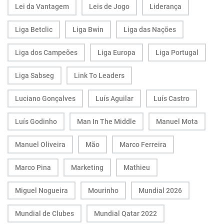
Lei da Vantagem
Leis de Jogo
Liderança
Liga Betclic
Liga Bwin
Liga das Nações
Liga dos Campeões
Liga Europa
Liga Portugal
Liga Sabseg
Link To Leaders
Luciano Gonçalves
Luís Aguilar
Luís Castro
Luís Godinho
Man In The Middle
Manuel Mota
Manuel Oliveira
Mão
Marco Ferreira
Marco Pina
Marketing
Mathieu
Miguel Nogueira
Mourinho
Mundial 2026
Mundial de Clubes
Mundial Qatar 2022