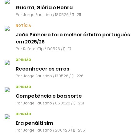
Guerra, Glória e Honra
Por
Jorge Faustino
/ 18.05.26 /
211
NOTÍCIA
João Pinheiro foi o melhor árbitro português
em 2025/26
Por RefereeTip / 13.05.26 /
17
OPINIÃO
Reconhecer os erros
Por
Jorge Faustino
/ 13.05.26 /
226
OPINIÃO
Competência e boa sorte
Por
Jorge Faustino
/ 05.05.26 /
251
OPINIÃO
Era penálti sim
Por
Jorge Faustino
/ 28.04.26 /
235