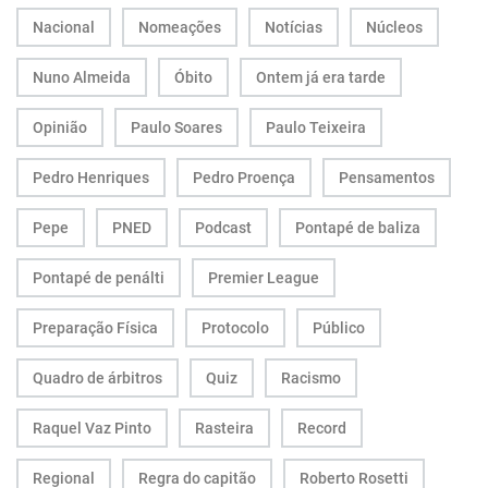
Nacional
Nomeações
Notícias
Núcleos
Nuno Almeida
Óbito
Ontem já era tarde
Opinião
Paulo Soares
Paulo Teixeira
Pedro Henriques
Pedro Proença
Pensamentos
Pepe
PNED
Podcast
Pontapé de baliza
Pontapé de penálti
Premier League
Preparação Física
Protocolo
Público
Quadro de árbitros
Quiz
Racismo
Raquel Vaz Pinto
Rasteira
Record
Regional
Regra do capitão
Roberto Rosetti