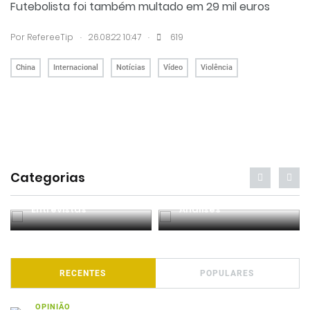
Futebolista foi também multado em 29 mil euros
.
.
Por RefereeTip
26.08.22 10:47
619
China
Internacional
Notícias
Vídeo
Violência
Categorias
Entrevistas
Análises
RECENTES
POPULARES
OPINIÃO