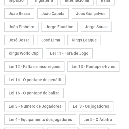
Impacto
Inglaterra
Internacional
Itália
João Bessa
João Capela
João Gonçalves
João Pinheiro
Jorge Faustino
Jorge Sousa
José Bessa
José Lima
Kings League
Kings World Cup
Lei 11 - Fora de Jogo
Lei 12 - Faltas e incorreções
Lei 13 - Pontapés-livres
Lei 14 - O pontapé de penálti
Lei 16 - O pontapé de baliza
Lei 3 - Número de Jogadores
Lei 3 - Os jogadores
Lei 4 - Equipamento dos jogadores
Lei 5 - O Árbitro