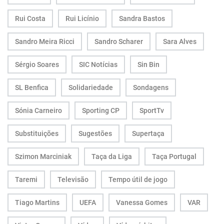
Rui Costa
Rui Licínio
Sandra Bastos
Sandro Meira Ricci
Sandro Scharer
Sara Alves
Sérgio Soares
SIC Notícias
Sin Bin
SL Benfica
Solidariedade
Sondagens
Sónia Carneiro
Sporting CP
SportTv
Substituições
Sugestões
Supertaça
Szimon Marciniak
Taça da Liga
Taça Portugal
Taremi
Televisão
Tempo útil de jogo
Tiago Martins
UEFA
Vanessa Gomes
VAR