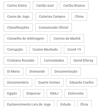
Carlos Xistra
Cartão azul
Cartão Branco
Casos de Jogo
Catarina Campos
China
Classificações
Comunicado Oficial
Conselho de Arbitragem
Correio da Manhã
Corrupção
Cosme Machado
Covid-19
Cristiano Ronaldo
Curiosidades
David Elleray
Di Maria
Diomande
Documentação
Documentário
Duarte Gomes
Eduardo Coelho
Egipto
Empurrar
ENAJ
Entrevista
Esclarecimento Leis de Jogo
Estudo
Ética