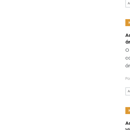
A
A
á
O
c
ár
Po
A
A
V