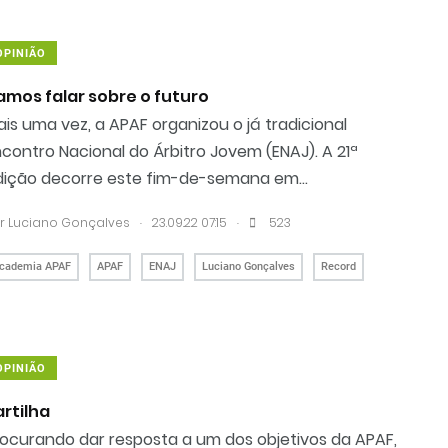
OPINIÃO
amos falar sobre o futuro
is uma vez, a APAF organizou o já tradicional
contro Nacional do Árbitro Jovem (ENAJ). A 21ª
dição decorre este fim-de-semana em...
.
.
r
Luciano Gonçalves
23.09.22 07:15
523
cademia APAF
APAF
ENAJ
Luciano Gonçalves
Record
OPINIÃO
artilha
rocurando dar resposta a um dos objetivos da APAF,