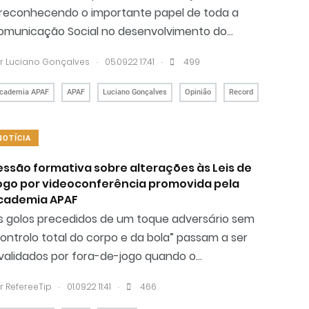
 reconhecendo o importante papel de toda a
omunicação Social no desenvolvimento do...
.
.
r
Luciano Gonçalves
05.09.22 17:41
499
cademia APAF
APAF
Luciano Gonçalves
Opinião
Record
NOTÍCIA
essão formativa sobre alterações às Leis de
ogo por videoconferência promovida pela
cademia APAF
s golos precedidos de um toque adversário sem
ontrolo total do corpo e da bola” passam a ser
validados por fora-de-jogo quando o...
.
.
r RefereeTip
01.09.22 11:41
466