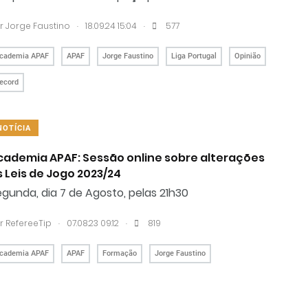
.
.
r
Jorge Faustino
18.09.24 15:04
577
cademia APAF
APAF
Jorge Faustino
Liga Portugal
Opinião
ecord
NOTÍCIA
cademia APAF: Sessão online sobre alterações
s Leis de Jogo 2023/24
gunda, dia 7 de Agosto, pelas 21h30
.
.
r RefereeTip
07.08.23 09:12
819
cademia APAF
APAF
Formação
Jorge Faustino