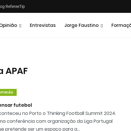
log RefereeTip
Opinião
Entrevistas
Jorge Faustino
Formaç
a APAF
OPINIÃO
ensar futebol
conteceu no Porto o Thinking Football Summit 2024.
ma conferência com organização da Liga Portugal
ue pretende ser um espaço para a...