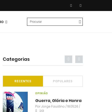
ão
Categorias
RECENTES
POPULARES
OPINIÃO
Guerra, Glória e Honra
Por
Jorge Faustino
/ 18.05.26 /
201