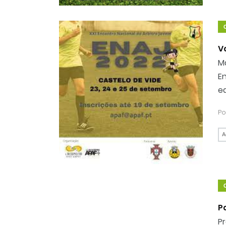
V
Ma
En
e
Po
A
P
P