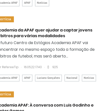
cademia APAF
APAF
Notícias
NOTÍCIA
cademia da APAF quer ajudar a captar jovens
rbitros para várias modalidades
 futuro Centro de Estágios Academia APAF vai
oncentrar no mesmo espaço toda a formação de
bitros de futebol, mas será aberto...
.
.
r RefereeTip
16.05.22 17:40
925
cademia APAF
APAF
Luciano Gonçalves
Nacional
Notícias
NOTÍCIA
cademia APAF: À conversa com Luis Godinho e
ictor Gomes