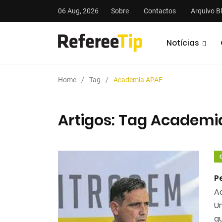
06 Aug, 2026
Sobre
Contactos
Arquivo B
Notícias
Home
Tag
Academia APAF
Artigos: Tag Academi
P
A
U
q