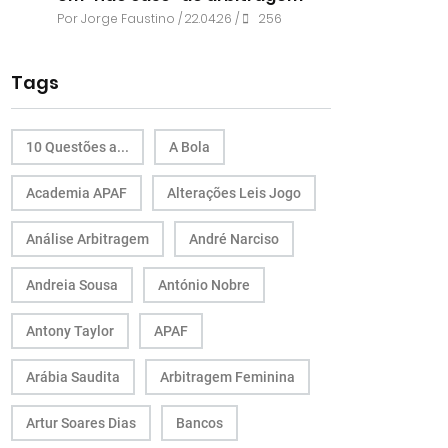
Por
Jorge Faustino
/ 22.04.26 /
256
Tags
10 Questões a...
A Bola
Academia APAF
Alterações Leis Jogo
Análise Arbitragem
André Narciso
Andreia Sousa
António Nobre
Antony Taylor
APAF
Arábia Saudita
Arbitragem Feminina
Artur Soares Dias
Bancos