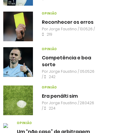
OPINIÃO
Reconhecer os erros
Por
Jorge Faustino
/ 13.05.26 /
219
OPINIÃO
Competência e boa
sorte
Por
Jorge Faustino
/ 05.05.26
/
242
OPINIÃO
Era penálti sim
Por
Jorge Faustino
/ 28.04.26
/
224
OPINIÃO
Um “não caso” de arbitragem