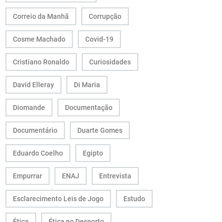
Correio da Manhã
Corrupção
Cosme Machado
Covid-19
Cristiano Ronaldo
Curiosidades
David Elleray
Di Maria
Diomande
Documentação
Documentário
Duarte Gomes
Eduardo Coelho
Egipto
Empurrar
ENAJ
Entrevista
Esclarecimento Leis de Jogo
Estudo
Ética
Ética no Desporto