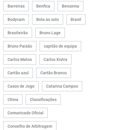
Barreiras
Benfica
Benzema
Bodycam
Bola ao solo
Brasil
Brasileirão
Bruno Lage
Bruno Paixão
capitão de equipa
Carlos Matos
Carlos Xistra
Cartão azul
Cartão Branco
Casos de Jogo
Catarina Campos
China
Classificações
Comunicado Oficial
Conselho de Arbitragem