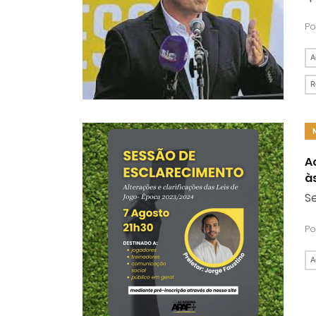
Po
A
R
A
à
Se
Po
A