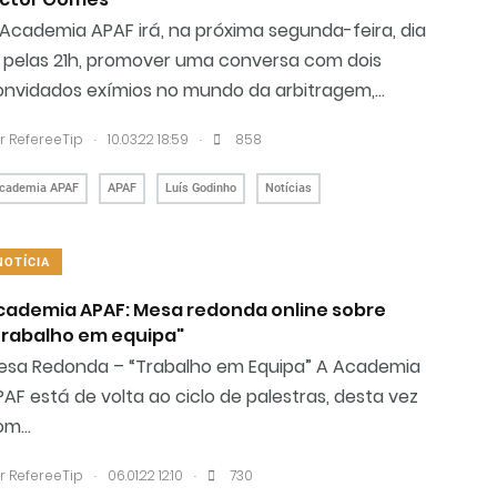
Academia APAF irá, na próxima segunda-feira, dia
4 pelas 21h, promover uma conversa com dois
onvidados exímios no mundo da arbitragem,...
.
.
r RefereeTip
10.03.22 18:59
858
cademia APAF
APAF
Luís Godinho
Notícias
NOTÍCIA
cademia APAF: Mesa redonda online sobre
Trabalho em equipa"
esa Redonda – “Trabalho em Equipa” A Academia
AF está de volta ao ciclo de palestras, desta vez
m...
.
.
r RefereeTip
06.01.22 12:10
730