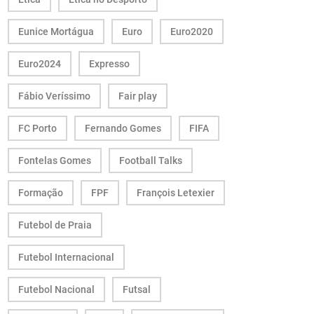
Eunice Mortágua
Euro
Euro2020
Euro2024
Expresso
Fábio Veríssimo
Fair play
FC Porto
Fernando Gomes
FIFA
Fontelas Gomes
Football Talks
Formação
FPF
François Letexier
Futebol de Praia
Futebol Internacional
Futebol Nacional
Futsal