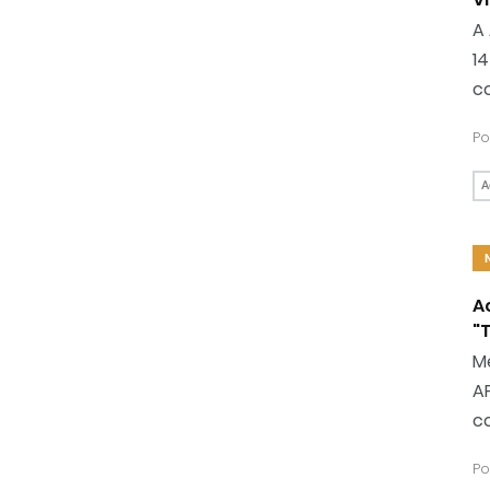
A 
1
c
Po
A
A
"
M
AP
co
Po