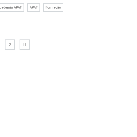
cademia APAF
APAF
Formação
2