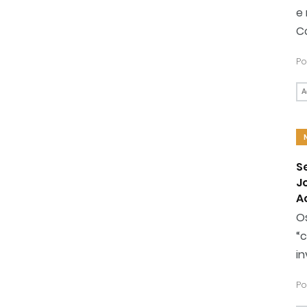
e
C
Po
A
S
J
A
O
“c
in
Po