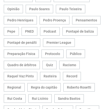
Opinião
Paulo Soares
Paulo Teixeira
Pedro Henriques
Pedro Proença
Pensamentos
Pepe
PNED
Podcast
Pontapé de baliza
Pontapé de penálti
Premier League
Preparação Física
Protocolo
Público
Quadro de árbitros
Quiz
Racismo
Raquel Vaz Pinto
Rasteira
Record
Regional
Regra do capitão
Roberto Rosetti
Rui Costa
Rui Licínio
Sandra Bastos