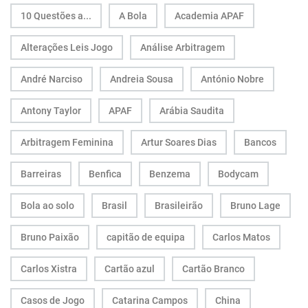
10 Questões a...
A Bola
Academia APAF
Alterações Leis Jogo
Análise Arbitragem
André Narciso
Andreia Sousa
António Nobre
Antony Taylor
APAF
Arábia Saudita
Arbitragem Feminina
Artur Soares Dias
Bancos
Barreiras
Benfica
Benzema
Bodycam
Bola ao solo
Brasil
Brasileirão
Bruno Lage
Bruno Paixão
capitão de equipa
Carlos Matos
Carlos Xistra
Cartão azul
Cartão Branco
Casos de Jogo
Catarina Campos
China