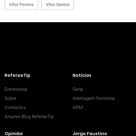
Vítor Pereira
Vítor Santos
RefereeTip
Notícias
Entrevistas
Geral
Sobre
Arbitragem Feminina
Contactos
APAF
Arquivo Blog RefereeTip
Opinião
Jorge Faustino