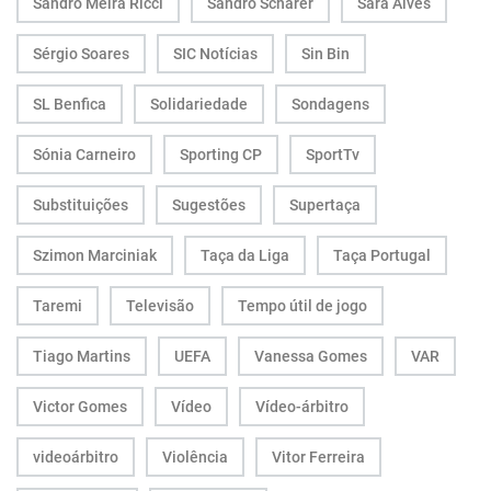
Sandro Meira Ricci
Sandro Scharer
Sara Alves
Sérgio Soares
SIC Notícias
Sin Bin
SL Benfica
Solidariedade
Sondagens
Sónia Carneiro
Sporting CP
SportTv
Substituições
Sugestões
Supertaça
Szimon Marciniak
Taça da Liga
Taça Portugal
Taremi
Televisão
Tempo útil de jogo
Tiago Martins
UEFA
Vanessa Gomes
VAR
Victor Gomes
Vídeo
Vídeo-árbitro
videoárbitro
Violência
Vitor Ferreira