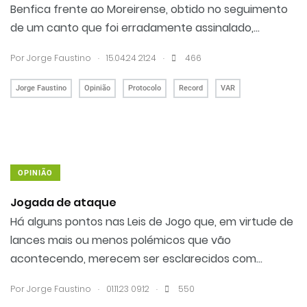
Benfica frente ao Moreirense, obtido no seguimento
de um canto que foi erradamente assinalado,...
.
.
Por
Jorge Faustino
15.04.24 21:24
466
Jorge Faustino
Opinião
Protocolo
Record
VAR
OPINIÃO
Jogada de ataque
Há alguns pontos nas Leis de Jogo que, em virtude de
lances mais ou menos polémicos que vão
acontecendo, merecem ser esclarecidos com...
.
.
Por
Jorge Faustino
01.11.23 09:12
550