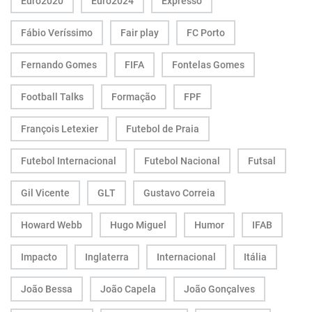
Euro2020
Euro2024
Expresso
Fábio Veríssimo
Fair play
FC Porto
Fernando Gomes
FIFA
Fontelas Gomes
Football Talks
Formação
FPF
François Letexier
Futebol de Praia
Futebol Internacional
Futebol Nacional
Futsal
Gil Vicente
GLT
Gustavo Correia
Howard Webb
Hugo Miguel
Humor
IFAB
Impacto
Inglaterra
Internacional
Itália
João Bessa
João Capela
João Gonçalves