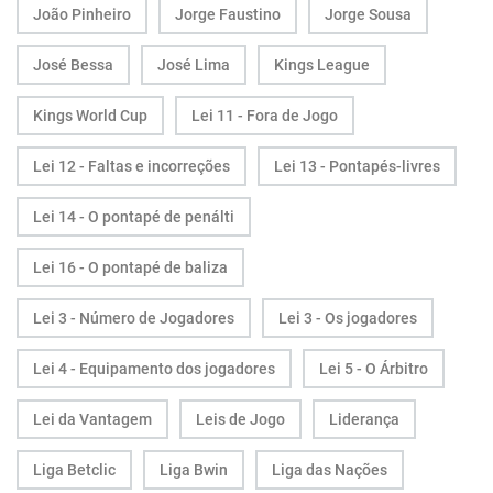
João Pinheiro
Jorge Faustino
Jorge Sousa
José Bessa
José Lima
Kings League
Kings World Cup
Lei 11 - Fora de Jogo
Lei 12 - Faltas e incorreções
Lei 13 - Pontapés-livres
Lei 14 - O pontapé de penálti
Lei 16 - O pontapé de baliza
Lei 3 - Número de Jogadores
Lei 3 - Os jogadores
Lei 4 - Equipamento dos jogadores
Lei 5 - O Árbitro
Lei da Vantagem
Leis de Jogo
Liderança
Liga Betclic
Liga Bwin
Liga das Nações