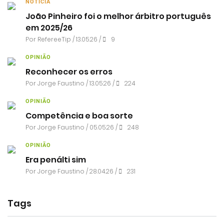
NOTÍCIA
João Pinheiro foi o melhor árbitro português
em 2025/26
Por RefereeTip / 13.05.26 /
9
OPINIÃO
Reconhecer os erros
Por
Jorge Faustino
/ 13.05.26 /
224
OPINIÃO
Competência e boa sorte
Por
Jorge Faustino
/ 05.05.26 /
248
OPINIÃO
Era penálti sim
Por
Jorge Faustino
/ 28.04.26 /
231
Tags