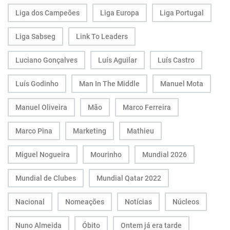
Liga dos Campeões
Liga Europa
Liga Portugal
Liga Sabseg
Link To Leaders
Luciano Gonçalves
Luís Aguilar
Luís Castro
Luís Godinho
Man In The Middle
Manuel Mota
Manuel Oliveira
Mão
Marco Ferreira
Marco Pina
Marketing
Mathieu
Miguel Nogueira
Mourinho
Mundial 2026
Mundial de Clubes
Mundial Qatar 2022
Nacional
Nomeações
Notícias
Núcleos
Nuno Almeida
Óbito
Ontem já era tarde