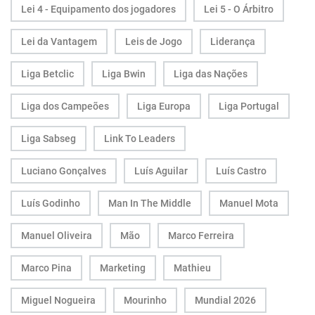
Lei 4 - Equipamento dos jogadores
Lei 5 - O Árbitro
Lei da Vantagem
Leis de Jogo
Liderança
Liga Betclic
Liga Bwin
Liga das Nações
Liga dos Campeões
Liga Europa
Liga Portugal
Liga Sabseg
Link To Leaders
Luciano Gonçalves
Luís Aguilar
Luís Castro
Luís Godinho
Man In The Middle
Manuel Mota
Manuel Oliveira
Mão
Marco Ferreira
Marco Pina
Marketing
Mathieu
Miguel Nogueira
Mourinho
Mundial 2026