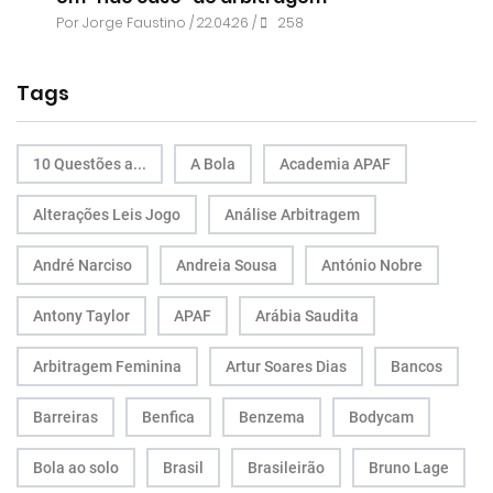
Por
Jorge Faustino
/ 22.04.26 /
258
Tags
10 Questões a...
A Bola
Academia APAF
Alterações Leis Jogo
Análise Arbitragem
André Narciso
Andreia Sousa
António Nobre
Antony Taylor
APAF
Arábia Saudita
Arbitragem Feminina
Artur Soares Dias
Bancos
Barreiras
Benfica
Benzema
Bodycam
Bola ao solo
Brasil
Brasileirão
Bruno Lage