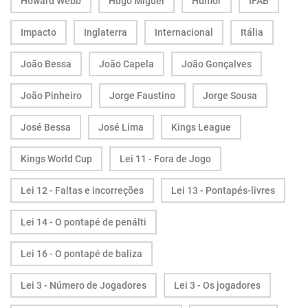
Howard Webb
Hugo Miguel
Humor
IFAB
Impacto
Inglaterra
Internacional
Itália
João Bessa
João Capela
João Gonçalves
João Pinheiro
Jorge Faustino
Jorge Sousa
José Bessa
José Lima
Kings League
Kings World Cup
Lei 11 - Fora de Jogo
Lei 12 - Faltas e incorreções
Lei 13 - Pontapés-livres
Lei 14 - O pontapé de penálti
Lei 16 - O pontapé de baliza
Lei 3 - Número de Jogadores
Lei 3 - Os jogadores