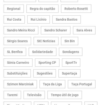
Regional
Regra do capitão
Roberto Rosetti
Rui Costa
Rui Licínio
Sandra Bastos
Sandro Meira Ricci
Sandro Scharer
Sara Alves
Sérgio Soares
SIC Notícias
Sin Bin
SL Benfica
Solidariedade
Sondagens
Sónia Carneiro
Sporting CP
SportTv
Substituições
Sugestões
Supertaça
Szimon Marciniak
Taça da Liga
Taça Portugal
Taremi
Televisão
Tempo útil de jogo