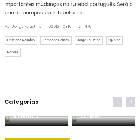
importantes mudanças no futebol português. Será o
ano do europeu de futebol onde,...
.
.
Por
Jorge Faustino
02.01.24 08:10
475
Cristiano Ronaldo
Fernando Gomes
Jorge Faustino
Opinião
Record
Categorias
Entrevistas
Análises