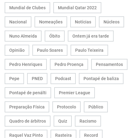
Mundial de Clubes
Mundial Qatar 2022
Nacional
Nomeações
Notícias
Núcleos
Nuno Almeida
Óbito
Ontem já era tarde
Opinião
Paulo Soares
Paulo Teixeira
Pedro Henriques
Pedro Proença
Pensamentos
Pepe
PNED
Podcast
Pontapé de baliza
Pontapé de penálti
Premier League
Preparação Física
Protocolo
Público
Quadro de árbitros
Quiz
Racismo
Raquel Vaz Pinto
Rasteira
Record