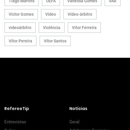
Tiago Martins
UEFA
Vanessa Gomes
VAR
Victor Gomes
Vídeo
Vídeo-árbitro
videoárbitro
Violência
Vitor Ferreira
Vítor Pereira
Vítor Santos
RefereeTip
Notícias
Entrevistas
Geral