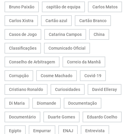
Bruno Paixão
capitão de equipa
Carlos Matos
Carlos Xistra
Cartão azul
Cartão Branco
Casos de Jogo
Catarina Campos
China
Classificações
Comunicado Oficial
Conselho de Arbitragem
Correio da Manhã
Corrupção
Cosme Machado
Covid-19
Cristiano Ronaldo
Curiosidades
David Elleray
Di Maria
Diomande
Documentação
Documentário
Duarte Gomes
Eduardo Coelho
Egipto
Empurrar
ENAJ
Entrevista