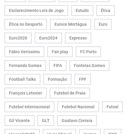
Esclarecimento Leis de Jogo
Estudo
Ética
Ética no Desporto
Eunice Mortágua
Euro
Euro2020
Euro2024
Expresso
Fábio Veríssimo
Fair play
FC Porto
Fernando Gomes
FIFA
Fontelas Gomes
Football Talks
Formação
FPF
François Letexier
Futebol de Praia
Futebol Internacional
Futebol Nacional
Futsal
Gil Vicente
GLT
Gustavo Correia