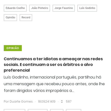
Eduardo Coelho
João Pinheiro
Jorge Faustino
Luís Godinho
Opinião
Record
OPINIÃO
Continuamos a ter idiotas a ameaçar nas redes
sociais. E continuam a ser os árbitros o alvo
preferencial
Luís Godinho, internacional português, partilhou há
uma mensagem que recebeu pouco antes, onde lhe
foram dirigidos vários impropérios a...
.
.
Por
Duarte Gomes
18.09.24 14:19
587