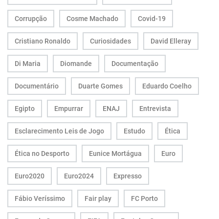
Corrupção
Cosme Machado
Covid-19
Cristiano Ronaldo
Curiosidades
David Elleray
Di Maria
Diomande
Documentação
Documentário
Duarte Gomes
Eduardo Coelho
Egipto
Empurrar
ENAJ
Entrevista
Esclarecimento Leis de Jogo
Estudo
Ética
Ética no Desporto
Eunice Mortágua
Euro
Euro2020
Euro2024
Expresso
Fábio Veríssimo
Fair play
FC Porto