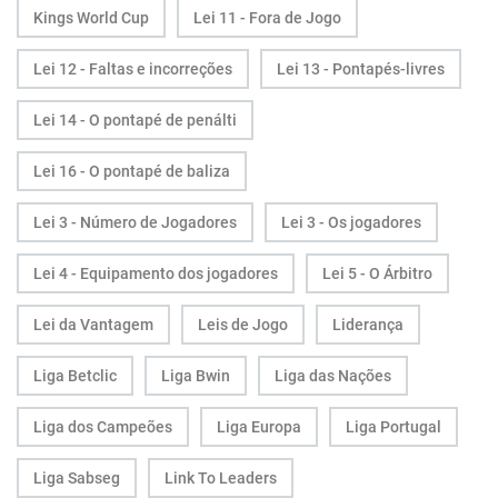
Kings World Cup
Lei 11 - Fora de Jogo
Lei 12 - Faltas e incorreções
Lei 13 - Pontapés-livres
Lei 14 - O pontapé de penálti
Lei 16 - O pontapé de baliza
Lei 3 - Número de Jogadores
Lei 3 - Os jogadores
Lei 4 - Equipamento dos jogadores
Lei 5 - O Árbitro
Lei da Vantagem
Leis de Jogo
Liderança
Liga Betclic
Liga Bwin
Liga das Nações
Liga dos Campeões
Liga Europa
Liga Portugal
Liga Sabseg
Link To Leaders