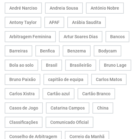
André Narciso
Andreia Sousa
António Nobre
Antony Taylor
APAF
Arábia Saudita
Arbitragem Feminina
Artur Soares Dias
Bancos
Barreiras
Benfica
Benzema
Bodycam
Bola ao solo
Brasil
Brasileirão
Bruno Lage
Bruno Paixão
capitão de equipa
Carlos Matos
Carlos Xistra
Cartão azul
Cartão Branco
Casos de Jogo
Catarina Campos
China
Classificações
Comunicado Oficial
Conselho de Arbitragem
Correio da Manhã