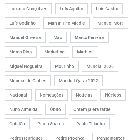
Luciano Gonçalves
Luís Aguilar
Luís Castro
Luís Godinho
Man In The Middle
Manuel Mota
Manuel Oliveira
Mão
Marco Ferreira
Marco Pina
Marketing
Mathieu
Miguel Nogueira
Mourinho
Mundial 2026
Mundial de Clubes
Mundial Qatar 2022
Nacional
Nomeações
Notícias
Núcleos
Nuno Almeida
Óbito
Ontem já era tarde
Opinião
Paulo Soares
Paulo Teixeira
Pedro Henriques
Pedro Proença
Pensamentos