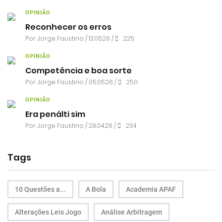
OPINIÃO
Reconhecer os erros
Por
Jorge Faustino
/ 13.05.26 /
225
OPINIÃO
Competência e boa sorte
Por
Jorge Faustino
/ 05.05.26 /
250
OPINIÃO
Era penálti sim
Por
Jorge Faustino
/ 28.04.26 /
234
Tags
10 Questões a...
A Bola
Academia APAF
Alterações Leis Jogo
Análise Arbitragem