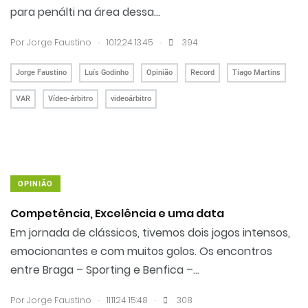
para penálti na área dessa...
.
.
Por
Jorge Faustino
10.12.24 13:45
394
Jorge Faustino
Luís Godinho
Opinião
Record
Tiago Martins
VAR
Vídeo-árbitro
videoárbitro
OPINIÃO
Competência, Excelência e uma data
Em jornada de clássicos, tivemos dois jogos intensos,
emocionantes e com muitos golos. Os encontros
entre Braga – Sporting e Benfica –...
.
.
Por
Jorge Faustino
11.11.24 15:48
308