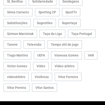
SL Benfica
Solidariedade
Sondagens
Sónia Carneiro
Sporting CP
SportTv
Substituições
Sugestões
Supertaça
Szimon Marciniak
Taça da Liga
Taça Portugal
Taremi
Televisão
Tempo útil de jogo
Tiago Martins
UEFA
Vanessa Gomes
VAR
Victor Gomes
Vídeo
Vídeo-árbitro
videoárbitro
Violência
Vitor Ferreira
Vítor Pereira
Vítor Santos