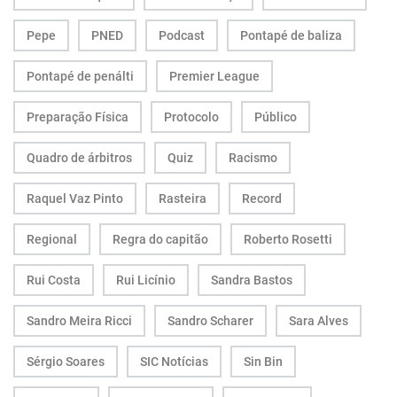
Pepe
PNED
Podcast
Pontapé de baliza
Pontapé de penálti
Premier League
Preparação Física
Protocolo
Público
Quadro de árbitros
Quiz
Racismo
Raquel Vaz Pinto
Rasteira
Record
Regional
Regra do capitão
Roberto Rosetti
Rui Costa
Rui Licínio
Sandra Bastos
Sandro Meira Ricci
Sandro Scharer
Sara Alves
Sérgio Soares
SIC Notícias
Sin Bin