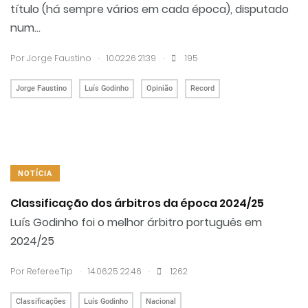
título (há sempre vários em cada época), disputado
num...
.
.
Por
Jorge Faustino
10.02.26 21:39
195
Jorge Faustino
Luís Godinho
Opinião
Record
NOTÍCIA
Classificação dos árbitros da época 2024/25
Luís Godinho foi o melhor árbitro português em
2024/25
.
.
Por RefereeTip
14.06.25 22:46
1262
Classificações
Luís Godinho
Nacional