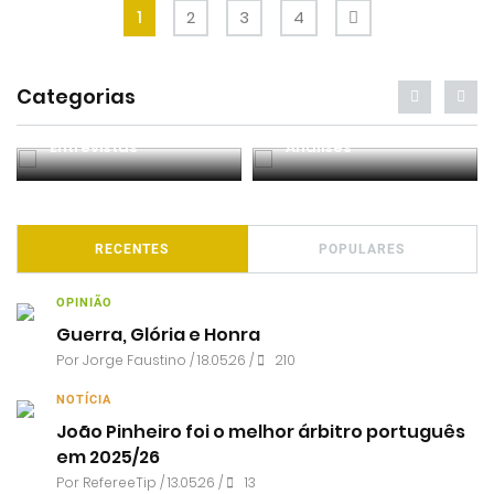
1
2
3
4
Categorias
Entrevistas
Análises
RECENTES
POPULARES
OPINIÃO
Guerra, Glória e Honra
Por
Jorge Faustino
/ 18.05.26 /
210
NOTÍCIA
João Pinheiro foi o melhor árbitro português
em 2025/26
Por RefereeTip / 13.05.26 /
13