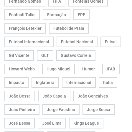
Fernando Gomes
FIFA
Fontelas Gomes
Football Talks
Formação
FPF
François Letexier
Futebol de Praia
Futebol Internacional
Futebol Nacional
Futsal
Gil Vicente
GLT
Gustavo Correia
Howard Webb
Hugo Miguel
Humor
IFAB
Impacto
Inglaterra
Internacional
Itália
João Bessa
João Capela
João Gonçalves
João Pinheiro
Jorge Faustino
Jorge Sousa
José Bessa
José Lima
Kings League