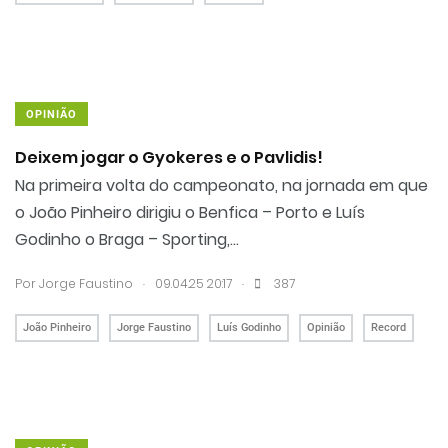
OPINIÃO
Deixem jogar o Gyokeres e o Pavlidis!
Na primeira volta do campeonato, na jornada em que
o João Pinheiro dirigiu o Benfica – Porto e Luís
Godinho o Braga – Sporting,...
.
.
Por
Jorge Faustino
09.04.25 20:17
387
João Pinheiro
Jorge Faustino
Luís Godinho
Opinião
Record