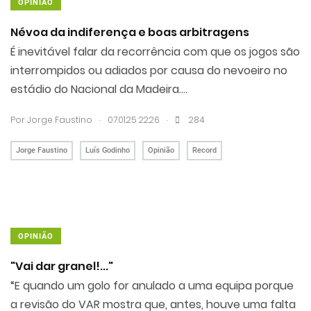
OPINIÃO
Névoa da indiferença e boas arbitragens
É inevitável falar da recorrência com que os jogos são
interrompidos ou adiados por causa do nevoeiro no
estádio do Nacional da Madeira....
.
.
Por
Jorge Faustino
07.01.25 22:26
284
Jorge Faustino
Luís Godinho
Opinião
Record
OPINIÃO
"Vai dar granel!..."
“E quando um golo for anulado a uma equipa porque
a revisão do VAR mostra que, antes, houve uma falta