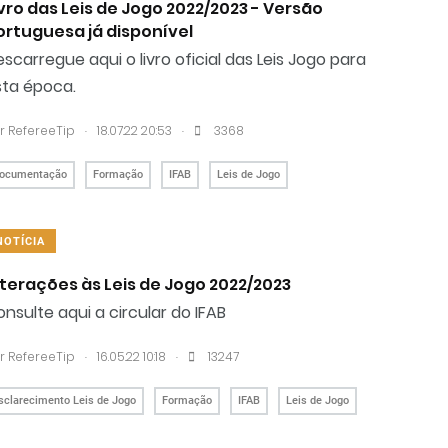
ivro das Leis de Jogo 2022/2023 - Versão
ortuguesa já disponível
scarregue aqui o livro oficial das Leis Jogo para
sta época.
.
.
r RefereeTip
18.07.22 20:53
3368
ocumentação
Formação
IFAB
Leis de Jogo
NOTÍCIA
lterações às Leis de Jogo 2022/2023
nsulte aqui a circular do IFAB
.
.
r RefereeTip
16.05.22 10:18
13247
sclarecimento Leis de Jogo
Formação
IFAB
Leis de Jogo