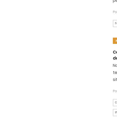
pe
Po
F
C
d
N
te
s
Po
C
I