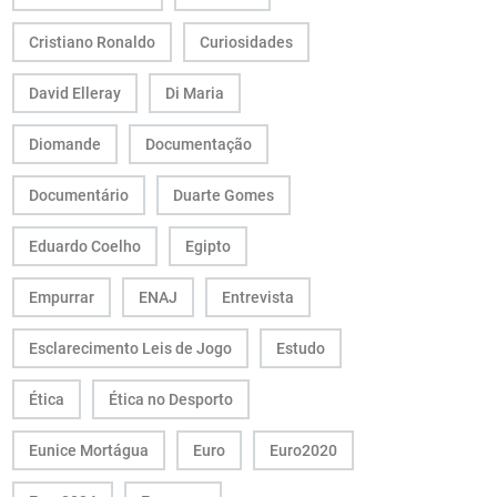
Cristiano Ronaldo
Curiosidades
David Elleray
Di Maria
Diomande
Documentação
Documentário
Duarte Gomes
Eduardo Coelho
Egipto
Empurrar
ENAJ
Entrevista
Esclarecimento Leis de Jogo
Estudo
Ética
Ética no Desporto
Eunice Mortágua
Euro
Euro2020