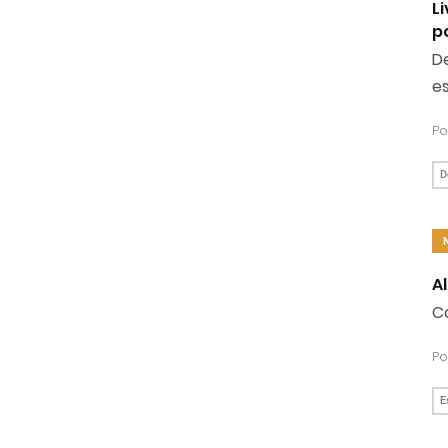
L
p
De
e
Po
D
A
Co
Po
E