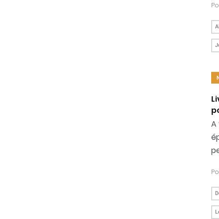
Po
A
J
L
p
A 
ép
pe
Po
D
L