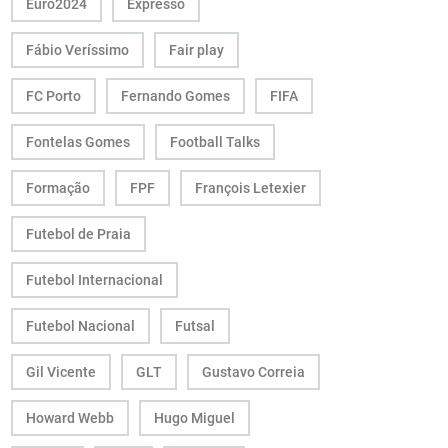
Euro2024
Expresso
Fábio Veríssimo
Fair play
FC Porto
Fernando Gomes
FIFA
Fontelas Gomes
Football Talks
Formação
FPF
François Letexier
Futebol de Praia
Futebol Internacional
Futebol Nacional
Futsal
Gil Vicente
GLT
Gustavo Correia
Howard Webb
Hugo Miguel