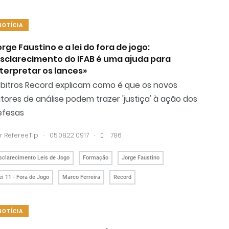
NOTÍCIA
rge Faustino e a lei do fora de jogo:
Esclarecimento do IFAB é uma ajuda para
nterpretar os lances»
rbitros Record explicam como é que os novos
tores de análise podem trazer 'justiça' à ação dos
efesas
.
.
r RefereeTip
05.08.22 09:17
786
sclarecimento Leis de Jogo
Formação
Jorge Faustino
ei 11 - Fora de Jogo
Marco Ferreira
Record
NOTÍCIA