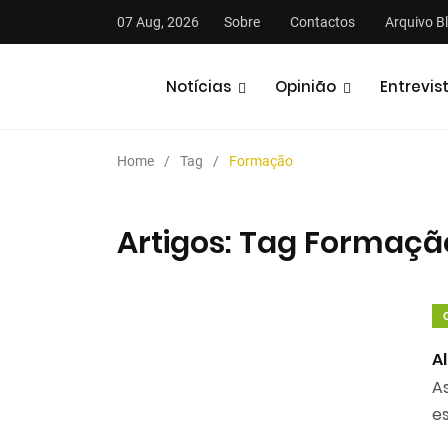
07 Aug, 2026
Sobre
Contactos
Arquivo B
Notícias
Opinião
Entrevis
Home
Tag
Formação
Artigos: Tag Formaçã
stas
Análises
Podcasts
A
As
e