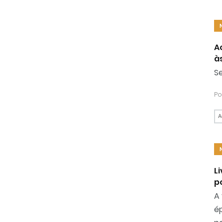
A
à
Se
Po
A
L
p
A 
ép