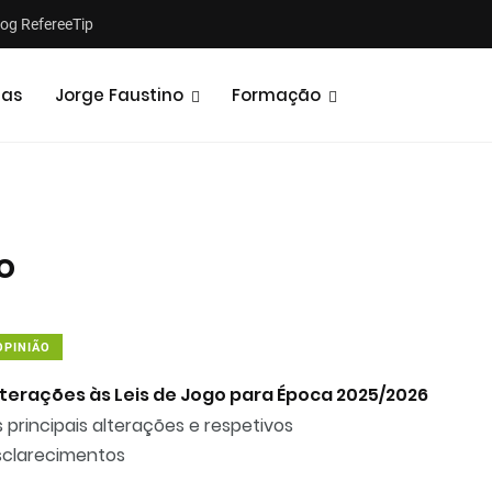
log RefereeTip
tas
Jorge Faustino
Formação
o
Notícias
Opiniões
OPINIÃO
lterações às Leis de Jogo para Época 2025/2026
 principais alterações e respetivos
sclarecimentos