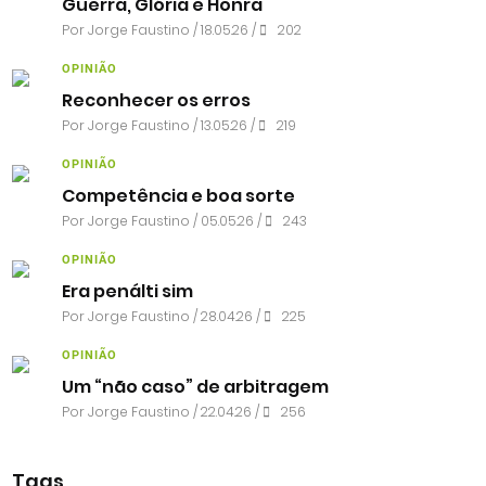
Guerra, Glória e Honra
Por
Jorge Faustino
/ 18.05.26 /
202
OPINIÃO
Reconhecer os erros
Por
Jorge Faustino
/ 13.05.26 /
219
OPINIÃO
Competência e boa sorte
Por
Jorge Faustino
/ 05.05.26 /
243
OPINIÃO
Era penálti sim
Por
Jorge Faustino
/ 28.04.26 /
225
OPINIÃO
Um “não caso” de arbitragem
Por
Jorge Faustino
/ 22.04.26 /
256
Tags