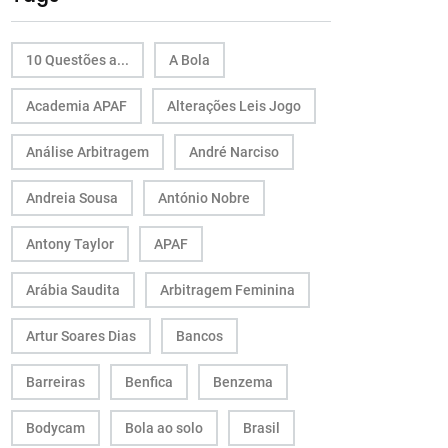
10 Questões a...
A Bola
Academia APAF
Alterações Leis Jogo
Análise Arbitragem
André Narciso
Andreia Sousa
António Nobre
Antony Taylor
APAF
Arábia Saudita
Arbitragem Feminina
Artur Soares Dias
Bancos
Barreiras
Benfica
Benzema
Bodycam
Bola ao solo
Brasil