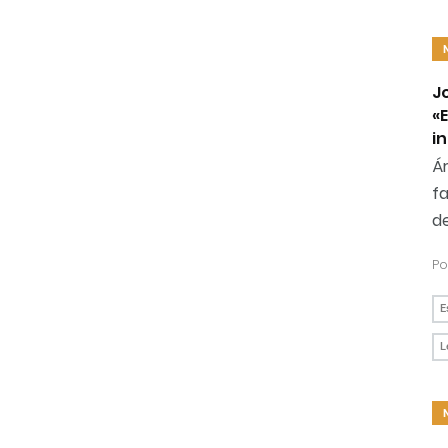
Jo
«
i
Á
fa
d
Po
E
L