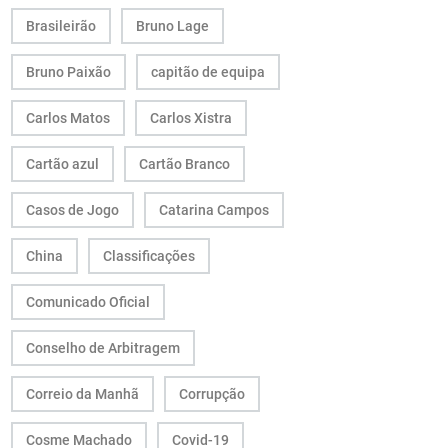
Brasileirão
Bruno Lage
Bruno Paixão
capitão de equipa
Carlos Matos
Carlos Xistra
Cartão azul
Cartão Branco
Casos de Jogo
Catarina Campos
China
Classificações
Comunicado Oficial
Conselho de Arbitragem
Correio da Manhã
Corrupção
Cosme Machado
Covid-19