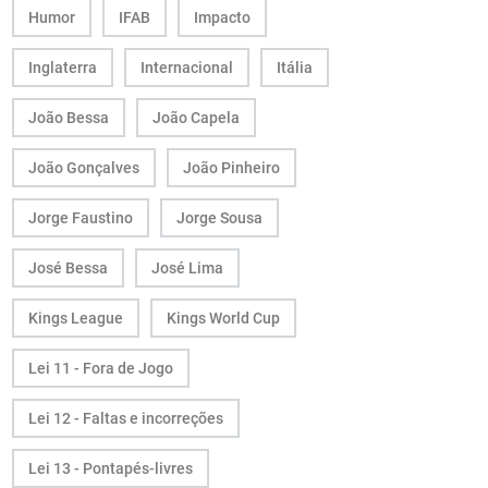
Humor
IFAB
Impacto
Inglaterra
Internacional
Itália
João Bessa
João Capela
João Gonçalves
João Pinheiro
Jorge Faustino
Jorge Sousa
José Bessa
José Lima
Kings League
Kings World Cup
Lei 11 - Fora de Jogo
Lei 12 - Faltas e incorreções
Lei 13 - Pontapés-livres