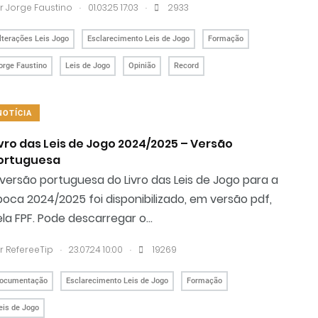
.
.
r
Jorge Faustino
01.03.25 17:03
2933
lterações Leis Jogo
Esclarecimento Leis de Jogo
Formação
orge Faustino
Leis de Jogo
Opinião
Record
NOTÍCIA
ivro das Leis de Jogo 2024/2025 – Versão
ortuguesa
versão portuguesa do Livro das Leis de Jogo para a
oca 2024/2025 foi disponibilizado, em versão pdf,
la FPF. Pode descarregar o...
.
.
r RefereeTip
23.07.24 10:00
19269
ocumentação
Esclarecimento Leis de Jogo
Formação
eis de Jogo