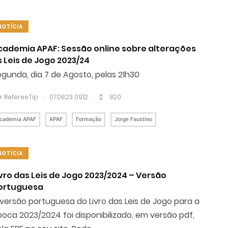
NOTÍCIA
cademia APAF: Sessão online sobre alterações
s Leis de Jogo 2023/24
gunda, dia 7 de Agosto, pelas 21h30
.
.
r RefereeTip
07.08.23 09:12
820
cademia APAF
APAF
Formação
Jorge Faustino
NOTÍCIA
ivro das Leis de Jogo 2023/2024 – Versão
ortuguesa
versão portuguesa do Livro das Leis de Jogo para a
oca 2023/2024 foi disponibilizado, em versão pdf,