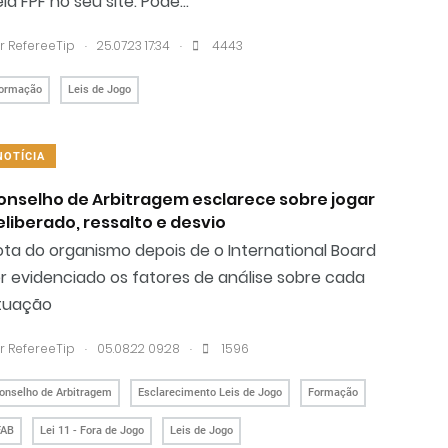
la FPF no seu site. Pode...
.
.
r RefereeTip
25.07.23 17:34
4443
ormação
Leis de Jogo
NOTÍCIA
onselho de Arbitragem esclarece sobre jogar
eliberado, ressalto e desvio
ota do organismo depois de o International Board
r evidenciado os fatores de análise sobre cada
ituação
.
.
r RefereeTip
05.08.22 09:28
1596
onselho de Arbitragem
Esclarecimento Leis de Jogo
Formação
FAB
Lei 11 - Fora de Jogo
Leis de Jogo