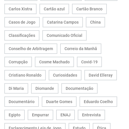
Carlos Xistra
Cartão azul
Cartão Branco
Casos de Jogo
Catarina Campos
China
Classificações
Comunicado Oficial
Conselho de Arbitragem
Correio da Manhã
Corrupção
Cosme Machado
Covid-19
Cristiano Ronaldo
Curiosidades
David Elleray
Di Maria
Diomande
Documentação
Documentário
Duarte Gomes
Eduardo Coelho
Egipto
Empurrar
ENAJ
Entrevista
Esclarecimento Leis de Jogo
Estudo
Ética