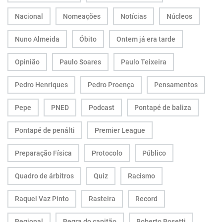
Nacional
Nomeações
Notícias
Núcleos
Nuno Almeida
Óbito
Ontem já era tarde
Opinião
Paulo Soares
Paulo Teixeira
Pedro Henriques
Pedro Proença
Pensamentos
Pepe
PNED
Podcast
Pontapé de baliza
Pontapé de penálti
Premier League
Preparação Física
Protocolo
Público
Quadro de árbitros
Quiz
Racismo
Raquel Vaz Pinto
Rasteira
Record
Regional
Regra do capitão
Roberto Rosetti