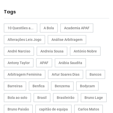
Tags
10 Questões a...
A Bola
Academia APAF
Alterações Leis Jogo
Análise Arbitragem
André Narciso
Andreia Sousa
António Nobre
Antony Taylor
APAF
Arábia Saudita
Arbitragem Feminina
Artur Soares Dias
Bancos
Barreiras
Benfica
Benzema
Bodycam
Bola ao solo
Brasil
Brasileirão
Bruno Lage
Bruno Paixão
capitão de equipa
Carlos Matos