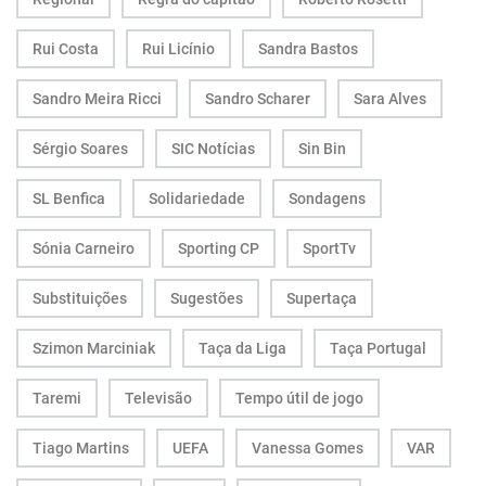
Rui Costa
Rui Licínio
Sandra Bastos
Sandro Meira Ricci
Sandro Scharer
Sara Alves
Sérgio Soares
SIC Notícias
Sin Bin
SL Benfica
Solidariedade
Sondagens
Sónia Carneiro
Sporting CP
SportTv
Substituições
Sugestões
Supertaça
Szimon Marciniak
Taça da Liga
Taça Portugal
Taremi
Televisão
Tempo útil de jogo
Tiago Martins
UEFA
Vanessa Gomes
VAR