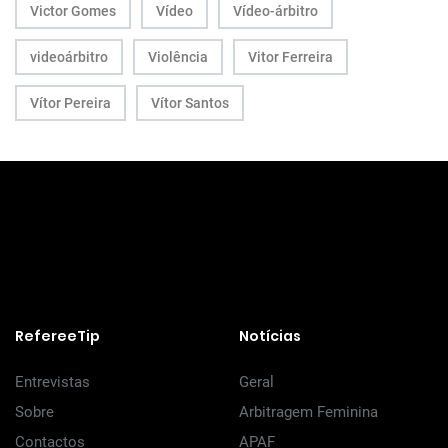
Victor Gomes
Vídeo
Vídeo-árbitro
videoárbitro
Violência
Vitor Ferreira
Vítor Pereira
Vítor Santos
RefereeTip
Notícias
Entrevistas
Geral
Sobre
Arbitragem Feminina
Contactos
APAF