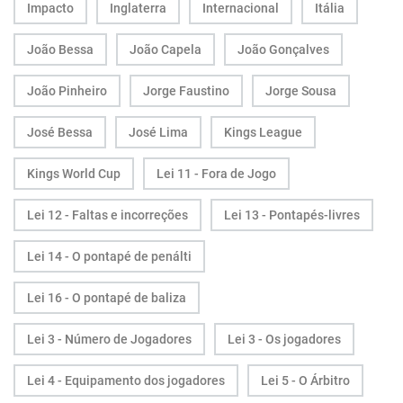
Impacto
Inglaterra
Internacional
Itália
João Bessa
João Capela
João Gonçalves
João Pinheiro
Jorge Faustino
Jorge Sousa
José Bessa
José Lima
Kings League
Kings World Cup
Lei 11 - Fora de Jogo
Lei 12 - Faltas e incorreções
Lei 13 - Pontapés-livres
Lei 14 - O pontapé de penálti
Lei 16 - O pontapé de baliza
Lei 3 - Número de Jogadores
Lei 3 - Os jogadores
Lei 4 - Equipamento dos jogadores
Lei 5 - O Árbitro