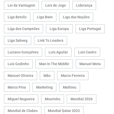
Lei da Vantagem
Leis de Jogo
Liderança
Liga Betclic
Liga Bwin
Liga das Nações
Liga dos Campeões
Liga Europa
Liga Portugal
Liga Sabseg
Link To Leaders
Luciano Gonçalves
Luís Aguilar
Luís Castro
Luís Godinho
Man In The Middle
Manuel Mota
Manuel Oliveira
Mão
Marco Ferreira
Marco Pina
Marketing
Mathieu
Miguel Nogueira
Mourinho
Mundial 2026
Mundial de Clubes
Mundial Qatar 2022