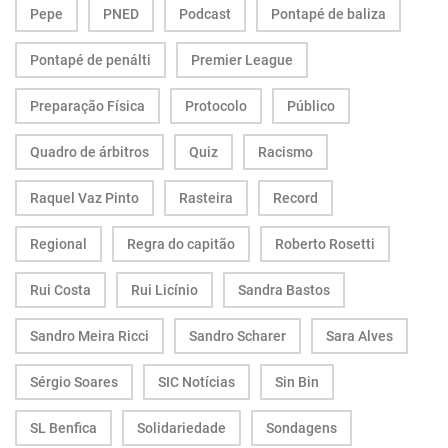
Pepe
PNED
Podcast
Pontapé de baliza
Pontapé de penálti
Premier League
Preparação Física
Protocolo
Público
Quadro de árbitros
Quiz
Racismo
Raquel Vaz Pinto
Rasteira
Record
Regional
Regra do capitão
Roberto Rosetti
Rui Costa
Rui Licínio
Sandra Bastos
Sandro Meira Ricci
Sandro Scharer
Sara Alves
Sérgio Soares
SIC Notícias
Sin Bin
SL Benfica
Solidariedade
Sondagens