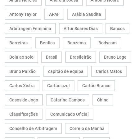
André Narciso
Andreia Sousa
António Nobre
Antony Taylor
APAF
Arábia Saudita
Arbitragem Feminina
Artur Soares Dias
Bancos
Barreiras
Benfica
Benzema
Bodycam
Bola ao solo
Brasil
Brasileirão
Bruno Lage
Bruno Paixão
capitão de equipa
Carlos Matos
Carlos Xistra
Cartão azul
Cartão Branco
Casos de Jogo
Catarina Campos
China
Classificações
Comunicado Oficial
Conselho de Arbitragem
Correio da Manhã