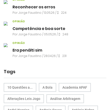
Reconhecer os erros
Por
Jorge Faustino
/ 13.05.26 /
224
OPINIÃO
Competência e boa sorte
Por
Jorge Faustino
/ 05.05.26 /
248
OPINIÃO
Era penálti sim
Por
Jorge Faustino
/ 28.04.26 /
231
Tags
10 Questões a...
A Bola
Academia APAF
Alterações Leis Jogo
Análise Arbitragem