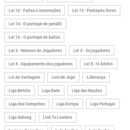
Lei 12 - Faltas e incorreções
Lei 13 - Pontapés-livres
Lei 14 - O pontapé de penálti
Lei 16 - O pontapé de baliza
Lei 3 - Número de Jogadores
Lei 3 - Os jogadores
Lei 4 - Equipamento dos jogadores
Lei 5 - O Árbitro
Lei da Vantagem
Leis de Jogo
Liderança
Liga Betclic
Liga Bwin
Liga das Nações
Liga dos Campeões
Liga Europa
Liga Portugal
Liga Sabseg
Link To Leaders