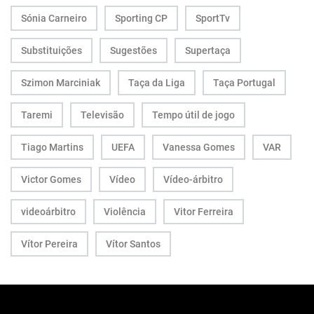
Sónia Carneiro
Sporting CP
SportTv
Substituições
Sugestões
Supertaça
Szimon Marciniak
Taça da Liga
Taça Portugal
Taremi
Televisão
Tempo útil de jogo
Tiago Martins
UEFA
Vanessa Gomes
VAR
Victor Gomes
Vídeo
Vídeo-árbitro
videoárbitro
Violência
Vitor Ferreira
Vítor Pereira
Vítor Santos