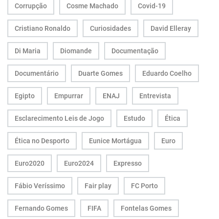
Corrupção
Cosme Machado
Covid-19
Cristiano Ronaldo
Curiosidades
David Elleray
Di Maria
Diomande
Documentação
Documentário
Duarte Gomes
Eduardo Coelho
Egipto
Empurrar
ENAJ
Entrevista
Esclarecimento Leis de Jogo
Estudo
Ética
Ética no Desporto
Eunice Mortágua
Euro
Euro2020
Euro2024
Expresso
Fábio Veríssimo
Fair play
FC Porto
Fernando Gomes
FIFA
Fontelas Gomes