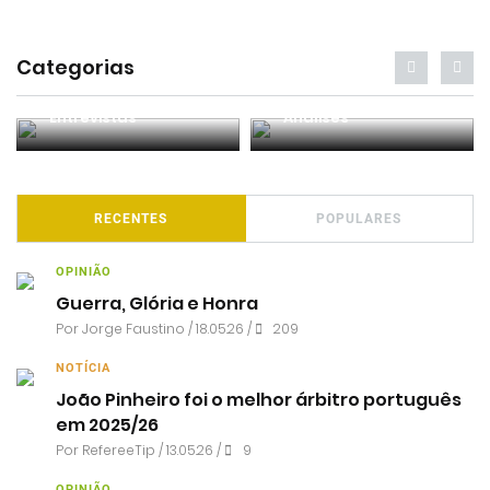
Categorias
Entrevistas
Análises
RECENTES
POPULARES
OPINIÃO
Guerra, Glória e Honra
Por
Jorge Faustino
/ 18.05.26 /
209
NOTÍCIA
João Pinheiro foi o melhor árbitro português
em 2025/26
Por RefereeTip / 13.05.26 /
9
OPINIÃO