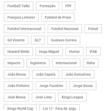
Football Talks
Formação
FPF
François Letexier
Futebol de Praia
Futebol Internacional
Futebol Nacional
Futsal
Gil Vicente
GLT
Gustavo Correia
Howard Webb
Hugo Miguel
Humor
IFAB
Impacto
Inglaterra
Internacional
Itália
João Bessa
João Capela
João Gonçalves
João Pinheiro
Jorge Faustino
Jorge Sousa
José Bessa
José Lima
Kings League
Kings World Cup
Lei 11 - Fora de Jogo