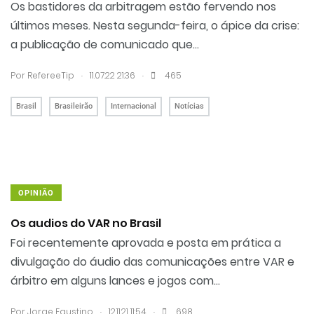
Os bastidores da arbitragem estão fervendo nos
últimos meses. Nesta segunda-feira, o ápice da crise:
a publicação de comunicado que...
.
.
Por RefereeTip
11.07.22 21:36
465
Brasil
Brasileirão
Internacional
Notícias
OPINIÃO
Os audios do VAR no Brasil
Foi recentemente aprovada e posta em prática a
divulgação do áudio das comunicações entre VAR e
árbitro em alguns lances e jogos com...
.
.
Por
Jorge Faustino
12.11.21 11:54
698