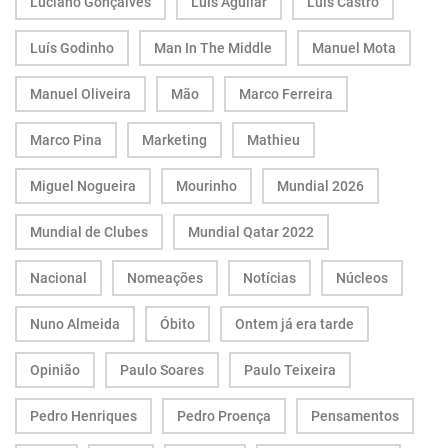
Luciano Gonçalves
Luís Aguilar
Luís Castro
Luís Godinho
Man In The Middle
Manuel Mota
Manuel Oliveira
Mão
Marco Ferreira
Marco Pina
Marketing
Mathieu
Miguel Nogueira
Mourinho
Mundial 2026
Mundial de Clubes
Mundial Qatar 2022
Nacional
Nomeações
Notícias
Núcleos
Nuno Almeida
Óbito
Ontem já era tarde
Opinião
Paulo Soares
Paulo Teixeira
Pedro Henriques
Pedro Proença
Pensamentos