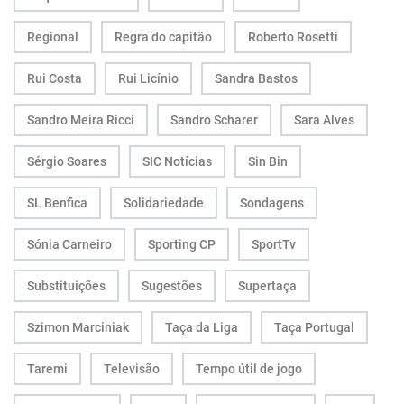
Regional
Regra do capitão
Roberto Rosetti
Rui Costa
Rui Licínio
Sandra Bastos
Sandro Meira Ricci
Sandro Scharer
Sara Alves
Sérgio Soares
SIC Notícias
Sin Bin
SL Benfica
Solidariedade
Sondagens
Sónia Carneiro
Sporting CP
SportTv
Substituições
Sugestões
Supertaça
Szimon Marciniak
Taça da Liga
Taça Portugal
Taremi
Televisão
Tempo útil de jogo