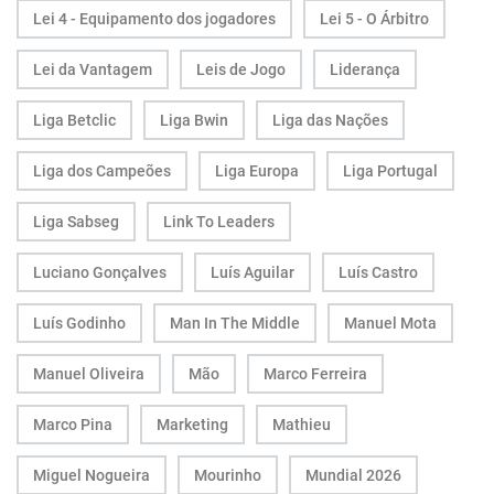
Lei 4 - Equipamento dos jogadores
Lei 5 - O Árbitro
Lei da Vantagem
Leis de Jogo
Liderança
Liga Betclic
Liga Bwin
Liga das Nações
Liga dos Campeões
Liga Europa
Liga Portugal
Liga Sabseg
Link To Leaders
Luciano Gonçalves
Luís Aguilar
Luís Castro
Luís Godinho
Man In The Middle
Manuel Mota
Manuel Oliveira
Mão
Marco Ferreira
Marco Pina
Marketing
Mathieu
Miguel Nogueira
Mourinho
Mundial 2026