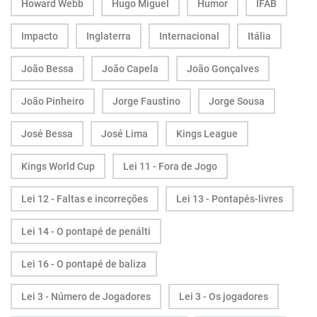
Howard Webb
Hugo Miguel
Humor
IFAB
Impacto
Inglaterra
Internacional
Itália
João Bessa
João Capela
João Gonçalves
João Pinheiro
Jorge Faustino
Jorge Sousa
José Bessa
José Lima
Kings League
Kings World Cup
Lei 11 - Fora de Jogo
Lei 12 - Faltas e incorreções
Lei 13 - Pontapés-livres
Lei 14 - O pontapé de penálti
Lei 16 - O pontapé de baliza
Lei 3 - Número de Jogadores
Lei 3 - Os jogadores