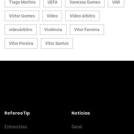
Tiago Martins
UEFA
Vanessa Gomes
VAR
Victor Gomes
Vídeo
Vídeo-árbitro
videoárbitro
Violência
Vitor Ferreira
Vítor Pereira
Vítor Santos
RefereeTip
Notícias
Entrevistas
Geral