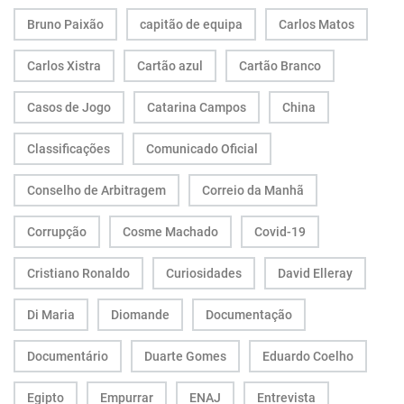
Bruno Paixão
capitão de equipa
Carlos Matos
Carlos Xistra
Cartão azul
Cartão Branco
Casos de Jogo
Catarina Campos
China
Classificações
Comunicado Oficial
Conselho de Arbitragem
Correio da Manhã
Corrupção
Cosme Machado
Covid-19
Cristiano Ronaldo
Curiosidades
David Elleray
Di Maria
Diomande
Documentação
Documentário
Duarte Gomes
Eduardo Coelho
Egipto
Empurrar
ENAJ
Entrevista