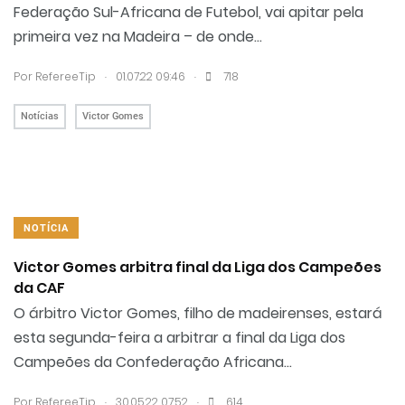
Federação Sul-Africana de Futebol, vai apitar pela
primeira vez na Madeira – de onde...
.
.
Por RefereeTip
01.07.22 09:46
718
Notícias
Victor Gomes
NOTÍCIA
Victor Gomes arbitra final da Liga dos Campeões
da CAF
O árbitro Victor Gomes, filho de madeirenses, estará
esta segunda-feira a arbitrar a final da Liga dos
Campeões da Confederação Africana...
.
.
Por RefereeTip
30.05.22 07:52
614