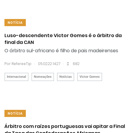
NOTÍCIA
Luso-descendente Victor Gomes é o árbitro da
final da CAN
O árbitro sul-africano é filho de pais madeirenses
.
.
Por RefereeTip
05.02.22 14:27
682
Internacional
Nomeações
Notícias
Victor Gomes
NOTÍCIA
Árbitro com raízes portuguesas vai apitar a Final