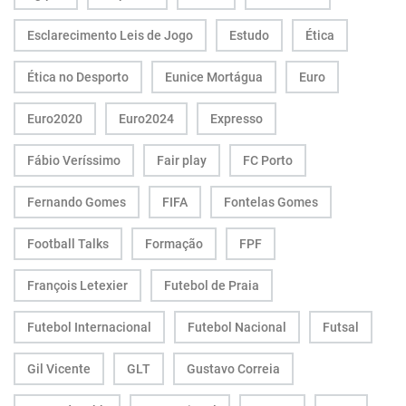
Esclarecimento Leis de Jogo
Estudo
Ética
Ética no Desporto
Eunice Mortágua
Euro
Euro2020
Euro2024
Expresso
Fábio Veríssimo
Fair play
FC Porto
Fernando Gomes
FIFA
Fontelas Gomes
Football Talks
Formação
FPF
François Letexier
Futebol de Praia
Futebol Internacional
Futebol Nacional
Futsal
Gil Vicente
GLT
Gustavo Correia