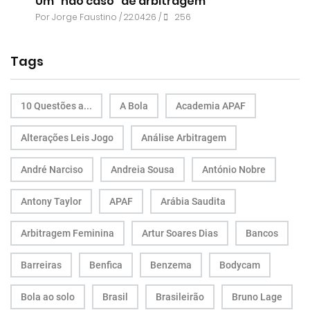
Um “não caso” de arbitragem
Por
Jorge Faustino
/ 22.04.26 /
256
Tags
10 Questões a...
A Bola
Academia APAF
Alterações Leis Jogo
Análise Arbitragem
André Narciso
Andreia Sousa
António Nobre
Antony Taylor
APAF
Arábia Saudita
Arbitragem Feminina
Artur Soares Dias
Bancos
Barreiras
Benfica
Benzema
Bodycam
Bola ao solo
Brasil
Brasileirão
Bruno Lage