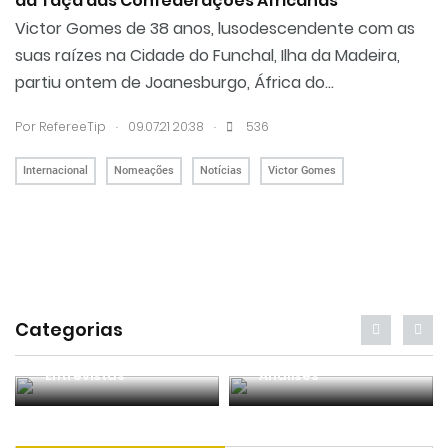
da Taça das Confederações Africanas
Victor Gomes de 38 anos, lusodescendente com as
suas raízes na Cidade do Funchal, Ilha da Madeira,
partiu ontem de Joanesburgo, África do...
.
.
Por RefereeTip
09.07.21 20:38
536
Internacional
Nomeações
Notícias
Victor Gomes
Categorias
Entrevistas
Análises