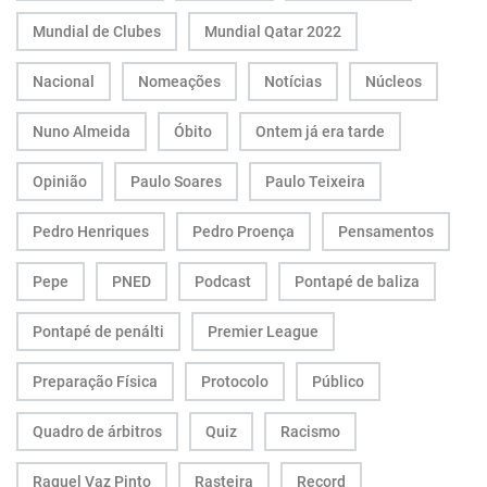
Mundial de Clubes
Mundial Qatar 2022
Nacional
Nomeações
Notícias
Núcleos
Nuno Almeida
Óbito
Ontem já era tarde
Opinião
Paulo Soares
Paulo Teixeira
Pedro Henriques
Pedro Proença
Pensamentos
Pepe
PNED
Podcast
Pontapé de baliza
Pontapé de penálti
Premier League
Preparação Física
Protocolo
Público
Quadro de árbitros
Quiz
Racismo
Raquel Vaz Pinto
Rasteira
Record