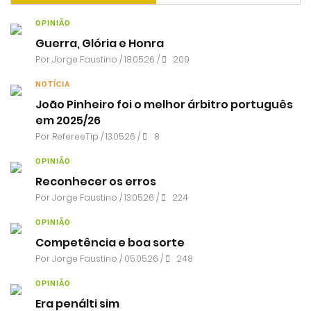
OPINIÃO
Guerra, Glória e Honra
Por
Jorge Faustino
/ 18.05.26 /
209
NOTÍCIA
João Pinheiro foi o melhor árbitro português
em 2025/26
Por RefereeTip / 13.05.26 /
8
OPINIÃO
Reconhecer os erros
Por
Jorge Faustino
/ 13.05.26 /
224
OPINIÃO
Competência e boa sorte
Por
Jorge Faustino
/ 05.05.26 /
248
OPINIÃO
Era penálti sim