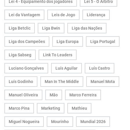
Lei 4 - Equipamento dos jogadores
Lei 5 - O Árbitro
Lei da Vantagem
Leis de Jogo
Liderança
Liga Betclic
Liga Bwin
Liga das Nações
Liga dos Campeões
Liga Europa
Liga Portugal
Liga Sabseg
Link To Leaders
Luciano Gonçalves
Luís Aguilar
Luís Castro
Luís Godinho
Man In The Middle
Manuel Mota
Manuel Oliveira
Mão
Marco Ferreira
Marco Pina
Marketing
Mathieu
Miguel Nogueira
Mourinho
Mundial 2026