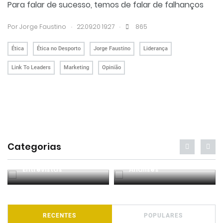
Para falar de sucesso, temos de falar de falhanços
.
.
Por
Jorge Faustino
22.09.20 19:27
865
Ética
Ética no Desporto
Jorge Faustino
Liderança
Link To Leaders
Marketing
Opinião
Categorias
Entrevistas
Análises
RECENTES
POPULARES