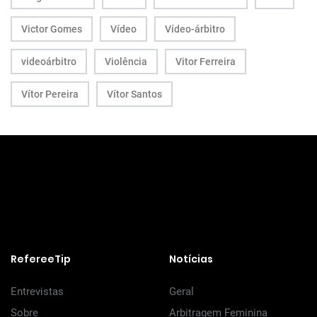
Victor Gomes
Vídeo
Vídeo-árbitro
videoárbitro
Violência
Vitor Ferreira
Vítor Pereira
Vítor Santos
RefereeTip
Notícias
Entrevistas
Geral
Sobre
Arbitragem Feminina