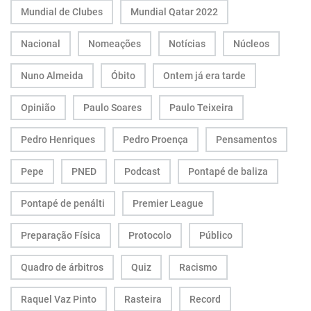
Mundial de Clubes
Mundial Qatar 2022
Nacional
Nomeações
Notícias
Núcleos
Nuno Almeida
Óbito
Ontem já era tarde
Opinião
Paulo Soares
Paulo Teixeira
Pedro Henriques
Pedro Proença
Pensamentos
Pepe
PNED
Podcast
Pontapé de baliza
Pontapé de penálti
Premier League
Preparação Física
Protocolo
Público
Quadro de árbitros
Quiz
Racismo
Raquel Vaz Pinto
Rasteira
Record