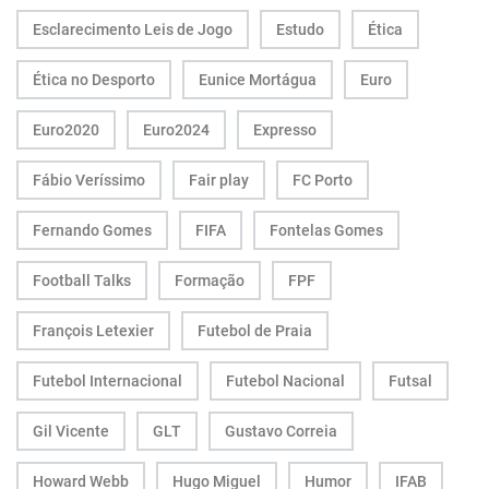
Esclarecimento Leis de Jogo
Estudo
Ética
Ética no Desporto
Eunice Mortágua
Euro
Euro2020
Euro2024
Expresso
Fábio Veríssimo
Fair play
FC Porto
Fernando Gomes
FIFA
Fontelas Gomes
Football Talks
Formação
FPF
François Letexier
Futebol de Praia
Futebol Internacional
Futebol Nacional
Futsal
Gil Vicente
GLT
Gustavo Correia
Howard Webb
Hugo Miguel
Humor
IFAB