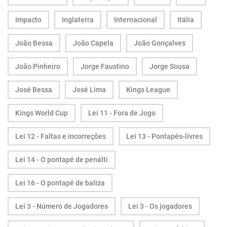
Impacto
Inglaterra
Internacional
Itália
João Bessa
João Capela
João Gonçalves
João Pinheiro
Jorge Faustino
Jorge Sousa
José Bessa
José Lima
Kings League
Kings World Cup
Lei 11 - Fora de Jogo
Lei 12 - Faltas e incorreções
Lei 13 - Pontapés-livres
Lei 14 - O pontapé de penálti
Lei 16 - O pontapé de baliza
Lei 3 - Número de Jogadores
Lei 3 - Os jogadores