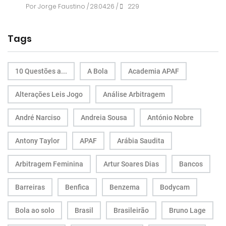
Por
Jorge Faustino
/ 28.04.26 /
229
Tags
10 Questões a...
A Bola
Academia APAF
Alterações Leis Jogo
Análise Arbitragem
André Narciso
Andreia Sousa
António Nobre
Antony Taylor
APAF
Arábia Saudita
Arbitragem Feminina
Artur Soares Dias
Bancos
Barreiras
Benfica
Benzema
Bodycam
Bola ao solo
Brasil
Brasileirão
Bruno Lage