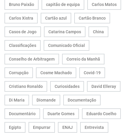
Bruno Paixão
capitão de equipa
Carlos Matos
Carlos Xistra
Cartão azul
Cartão Branco
Casos de Jogo
Catarina Campos
China
Classificações
Comunicado Oficial
Conselho de Arbitragem
Correio da Manhã
Corrupção
Cosme Machado
Covid-19
Cristiano Ronaldo
Curiosidades
David Elleray
Di Maria
Diomande
Documentação
Documentário
Duarte Gomes
Eduardo Coelho
Egipto
Empurrar
ENAJ
Entrevista