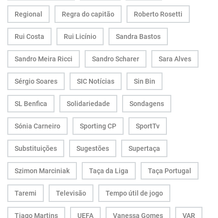
Regional
Regra do capitão
Roberto Rosetti
Rui Costa
Rui Licínio
Sandra Bastos
Sandro Meira Ricci
Sandro Scharer
Sara Alves
Sérgio Soares
SIC Notícias
Sin Bin
SL Benfica
Solidariedade
Sondagens
Sónia Carneiro
Sporting CP
SportTv
Substituições
Sugestões
Supertaça
Szimon Marciniak
Taça da Liga
Taça Portugal
Taremi
Televisão
Tempo útil de jogo
Tiago Martins
UEFA
Vanessa Gomes
VAR