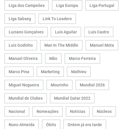
Liga dos Campeões
Liga Europa
Liga Portugal
Liga Sabseg
Link To Leaders
Luciano Gonçalves
Luís Aguilar
Luís Castro
Luís Godinho
Man In The Middle
Manuel Mota
Manuel Oliveira
Mão
Marco Ferreira
Marco Pina
Marketing
Mathieu
Miguel Nogueira
Mourinho
Mundial 2026
Mundial de Clubes
Mundial Qatar 2022
Nacional
Nomeações
Notícias
Núcleos
Nuno Almeida
Óbito
Ontem já era tarde