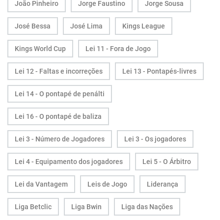
João Pinheiro
Jorge Faustino
Jorge Sousa
José Bessa
José Lima
Kings League
Kings World Cup
Lei 11 - Fora de Jogo
Lei 12 - Faltas e incorreções
Lei 13 - Pontapés-livres
Lei 14 - O pontapé de penálti
Lei 16 - O pontapé de baliza
Lei 3 - Número de Jogadores
Lei 3 - Os jogadores
Lei 4 - Equipamento dos jogadores
Lei 5 - O Árbitro
Lei da Vantagem
Leis de Jogo
Liderança
Liga Betclic
Liga Bwin
Liga das Nações