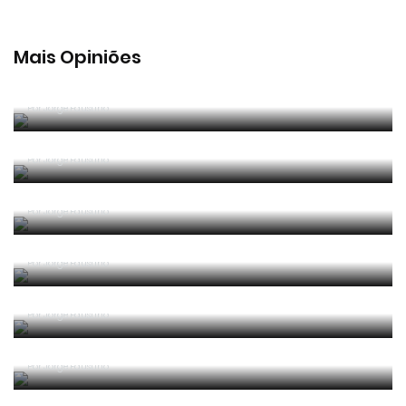
Mais Opiniões
Guerra, Glória e Honra
Por
Jorge Faustino
Reconhecer os erros
Por
Jorge Faustino
Competência e boa sorte
Por
Jorge Faustino
Era penálti sim
Por
Jorge Faustino
Um “não caso” de arbitragem
Por
Jorge Faustino
Entre os melhores do mundo
Por
Jorge Faustino
Critério e observação