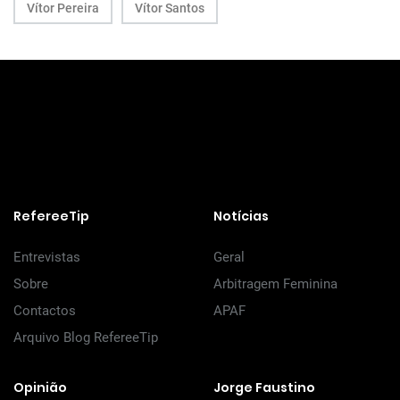
Vítor Pereira
Vítor Santos
RefereeTip
Notícias
Entrevistas
Geral
Sobre
Arbitragem Feminina
Contactos
APAF
Arquivo Blog RefereeTip
Opinião
Jorge Faustino