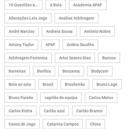
10 Questões a...
A Bola
Academia APAF
Alterações Leis Jogo
Análise Arbitragem
André Narciso
Andreia Sousa
António Nobre
Antony Taylor
APAF
Arábia Saudita
Arbitragem Feminina
Artur Soares Dias
Bancos
Barreiras
Benfica
Benzema
Bodycam
Bola ao solo
Brasil
Brasileirão
Bruno Lage
Bruno Paixão
capitão de equipa
Carlos Matos
Carlos Xistra
Cartão azul
Cartão Branco
Casos de Jogo
Catarina Campos
China