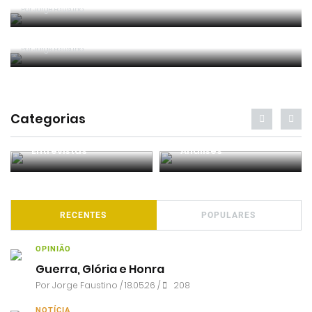
Por
Jorge Faustino
Forma vs Conteúdo
Por
Jorge Faustino
Categorias
Entrevistas
Análises
RECENTES
POPULARES
OPINIÃO
Guerra, Glória e Honra
Por
Jorge Faustino
/ 18.05.26 /
208
NOTÍCIA