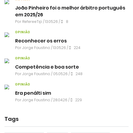
João Pinheiro foi o melhor árbitro português
em 2025/26
Por RefereeTip / 13.05.26 /
8
OPINIÃO
Reconhecer os erros
Por
Jorge Faustino
/ 13.05.26 /
224
OPINIÃO
Competência e boa sorte
Por
Jorge Faustino
/ 05.05.26 /
248
OPINIÃO
Era penálti sim
Por
Jorge Faustino
/ 28.04.26 /
229
Tags