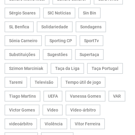
Sérgio Soares
SIC Notícias
Sin Bin
SL Benfica
Solidariedade
Sondagens
Sónia Carneiro
Sporting CP
SportTv
Substituições
Sugestões
Supertaça
Szimon Marciniak
Taça da Liga
Taça Portugal
Taremi
Televisão
Tempo útil de jogo
Tiago Martins
UEFA
Vanessa Gomes
VAR
Victor Gomes
Vídeo
Vídeo-árbitro
videoárbitro
Violência
Vitor Ferreira