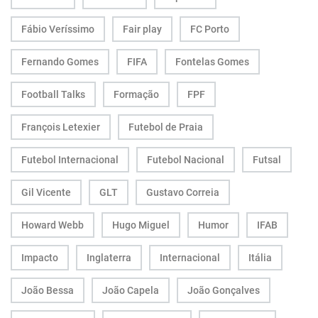
Fábio Veríssimo
Fair play
FC Porto
Fernando Gomes
FIFA
Fontelas Gomes
Football Talks
Formação
FPF
François Letexier
Futebol de Praia
Futebol Internacional
Futebol Nacional
Futsal
Gil Vicente
GLT
Gustavo Correia
Howard Webb
Hugo Miguel
Humor
IFAB
Impacto
Inglaterra
Internacional
Itália
João Bessa
João Capela
João Gonçalves