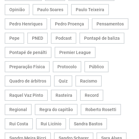
Opinião
Paulo Soares
Paulo Teixeira
Pedro Henriques
Pedro Proença
Pensamentos
Pepe
PNED
Podcast
Pontapé de baliza
Pontapé de penálti
Premier League
Preparação Física
Protocolo
Público
Quadro de árbitros
Quiz
Racismo
Raquel Vaz Pinto
Rasteira
Record
Regional
Regra do capitão
Roberto Rosetti
Rui Costa
Rui Licínio
Sandra Bastos
Sandro Meira Ricci
Sandro Scharer
Sara Alves