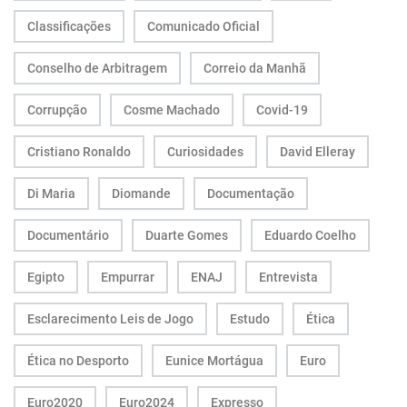
Classificações
Comunicado Oficial
Conselho de Arbitragem
Correio da Manhã
Corrupção
Cosme Machado
Covid-19
Cristiano Ronaldo
Curiosidades
David Elleray
Di Maria
Diomande
Documentação
Documentário
Duarte Gomes
Eduardo Coelho
Egipto
Empurrar
ENAJ
Entrevista
Esclarecimento Leis de Jogo
Estudo
Ética
Ética no Desporto
Eunice Mortágua
Euro
Euro2020
Euro2024
Expresso