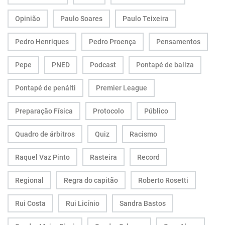
Opinião
Paulo Soares
Paulo Teixeira
Pedro Henriques
Pedro Proença
Pensamentos
Pepe
PNED
Podcast
Pontapé de baliza
Pontapé de penálti
Premier League
Preparação Física
Protocolo
Público
Quadro de árbitros
Quiz
Racismo
Raquel Vaz Pinto
Rasteira
Record
Regional
Regra do capitão
Roberto Rosetti
Rui Costa
Rui Licínio
Sandra Bastos