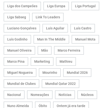
Liga dos Campeões
Liga Europa
Liga Portugal
Liga Sabseg
Link To Leaders
Luciano Gonçalves
Luís Aguilar
Luís Castro
Luís Godinho
Man In The Middle
Manuel Mota
Manuel Oliveira
Mão
Marco Ferreira
Marco Pina
Marketing
Mathieu
Miguel Nogueira
Mourinho
Mundial 2026
Mundial de Clubes
Mundial Qatar 2022
Nacional
Nomeações
Notícias
Núcleos
Nuno Almeida
Óbito
Ontem já era tarde