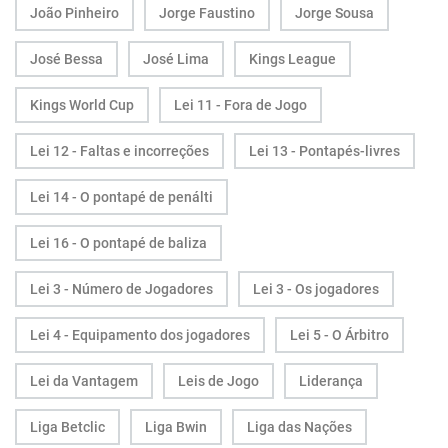
João Pinheiro
Jorge Faustino
Jorge Sousa
José Bessa
José Lima
Kings League
Kings World Cup
Lei 11 - Fora de Jogo
Lei 12 - Faltas e incorreções
Lei 13 - Pontapés-livres
Lei 14 - O pontapé de penálti
Lei 16 - O pontapé de baliza
Lei 3 - Número de Jogadores
Lei 3 - Os jogadores
Lei 4 - Equipamento dos jogadores
Lei 5 - O Árbitro
Lei da Vantagem
Leis de Jogo
Liderança
Liga Betclic
Liga Bwin
Liga das Nações