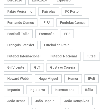
Euro2020
Euro2024
Expresso
Fábio Veríssimo
Fair play
FC Porto
Fernando Gomes
FIFA
Fontelas Gomes
Football Talks
Formação
FPF
François Letexier
Futebol de Praia
Futebol Internacional
Futebol Nacional
Futsal
Gil Vicente
GLT
Gustavo Correia
Howard Webb
Hugo Miguel
Humor
IFAB
Impacto
Inglaterra
Internacional
Itália
João Bessa
João Capela
João Gonçalves