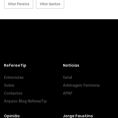
Vítor Pereira
Vítor Santos
RefereeTip
Notícias
Entrevistas
Geral
Sobre
Arbitragem Feminina
Contactos
APAF
Arquivo Blog RefereeTip
Opinião
Jorge Faustino