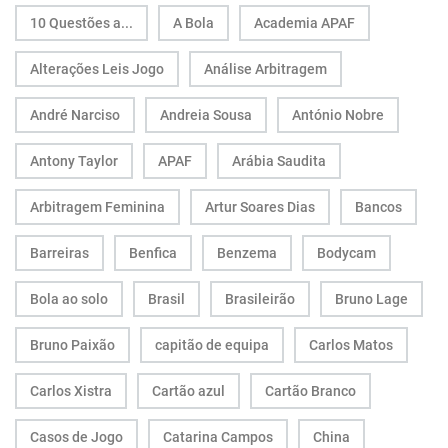
10 Questões a...
A Bola
Academia APAF
Alterações Leis Jogo
Análise Arbitragem
André Narciso
Andreia Sousa
António Nobre
Antony Taylor
APAF
Arábia Saudita
Arbitragem Feminina
Artur Soares Dias
Bancos
Barreiras
Benfica
Benzema
Bodycam
Bola ao solo
Brasil
Brasileirão
Bruno Lage
Bruno Paixão
capitão de equipa
Carlos Matos
Carlos Xistra
Cartão azul
Cartão Branco
Casos de Jogo
Catarina Campos
China