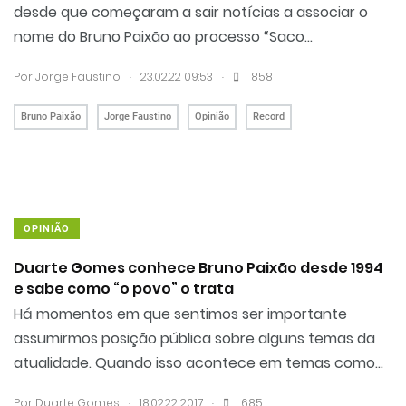
desde que começaram a sair notícias a associar o
nome do Bruno Paixão ao processo “Saco...
.
.
Por
Jorge Faustino
23.02.22 09:53
858
Bruno Paixão
Jorge Faustino
Opinião
Record
OPINIÃO
Duarte Gomes conhece Bruno Paixão desde 1994
e sabe como “o povo” o trata
Há momentos em que sentimos ser importante
assumirmos posição pública sobre alguns temas da
atualidade. Quando isso acontece em temas como...
.
.
Por
Duarte Gomes
18.02.22 20:17
685