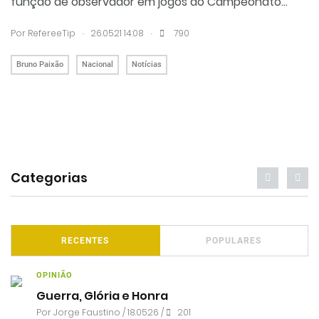
função de observador em jogos do Campeonato...
.
.
Por RefereeTip
26.05.21 14:08
790
Bruno Paixão
Nacional
Notícias
Categorias
RECENTES
POPULARES
OPINIÃO
Guerra, Glória e Honra
Por
Jorge Faustino
/ 18.05.26 /
201