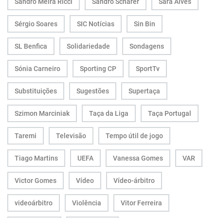
Sandro Meira Ricci
Sandro Scharer
Sara Alves
Sérgio Soares
SIC Notícias
Sin Bin
SL Benfica
Solidariedade
Sondagens
Sónia Carneiro
Sporting CP
SportTv
Substituições
Sugestões
Supertaça
Szimon Marciniak
Taça da Liga
Taça Portugal
Taremi
Televisão
Tempo útil de jogo
Tiago Martins
UEFA
Vanessa Gomes
VAR
Victor Gomes
Vídeo
Vídeo-árbitro
videoárbitro
Violência
Vitor Ferreira