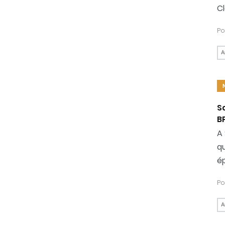
Cl
Po
A
S
BP
A 
qu
ép
Po
A