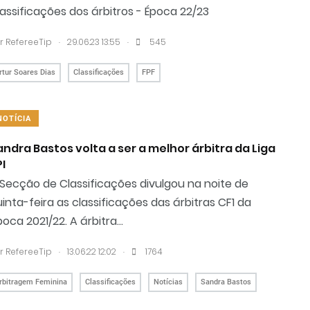
assificações dos árbitros - Época 22/23
.
.
r RefereeTip
29.06.23 13:55
545
rtur Soares Dias
Classificações
FPF
NOTÍCIA
andra Bastos volta a ser a melhor árbitra da Liga
I
Secção de Classificações divulgou na noite de
inta-feira as classificações das árbitras CF1 da
oca 2021/22. A árbitra...
.
.
r RefereeTip
13.06.22 12:02
1764
rbitragem Feminina
Classificações
Notícias
Sandra Bastos