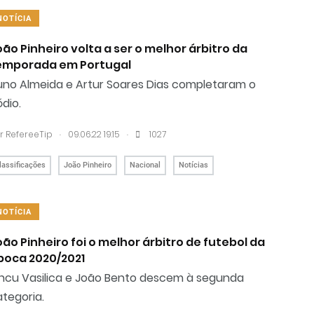
NOTÍCIA
oão Pinheiro volta a ser o melhor árbitro da
emporada em Portugal
uno Almeida e Artur Soares Dias completaram o
dio.
.
.
r RefereeTip
09.06.22 19:15
1027
lassificações
João Pinheiro
Nacional
Notícias
NOTÍCIA
oão Pinheiro foi o melhor árbitro de futebol da
poca 2020/2021
ancu Vasilica e João Bento descem à segunda
tegoria.