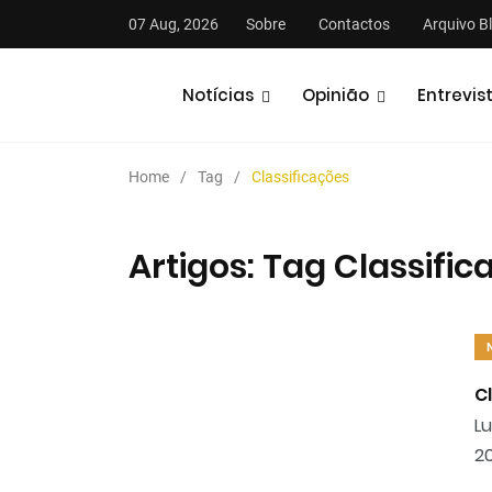
07 Aug, 2026
Sobre
Contactos
Arquivo B
Notícias
Opinião
Entrevis
Home
Tag
Classificações
Artigos: Tag Classific
stas
Análises
Podcasts
C
Lu
2