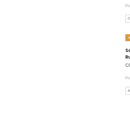
Po
C
S
R
Cl
Po
A