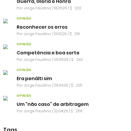
Guerra, Glória e Honra
Por
Jorge Faustino
/ 18.05.26 /
202
OPINIÃO
Reconhecer os erros
Por
Jorge Faustino
/ 13.05.26 /
219
OPINIÃO
Competência e boa sorte
Por
Jorge Faustino
/ 05.05.26 /
243
OPINIÃO
Era penálti sim
Por
Jorge Faustino
/ 28.04.26 /
225
OPINIÃO
Um “não caso” de arbitragem
Por
Jorge Faustino
/ 22.04.26 /
256
Tags