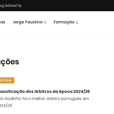
log RefereeTip
tas
Jorge Faustino
Formação
ações
Notícias
Opiniões
NOTÍCIA
lassificação dos árbitros da época 2024/25
ís Godinho foi o melhor árbitro português em
024/25