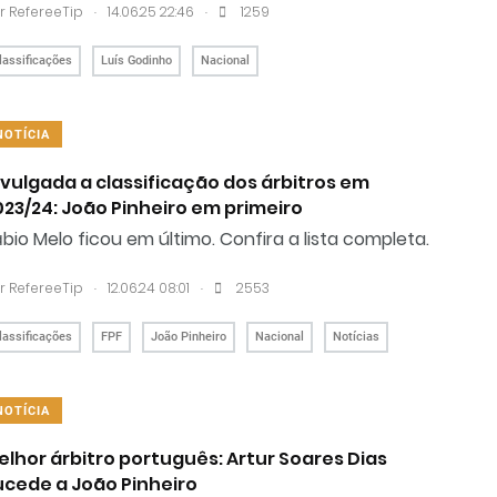
.
.
r RefereeTip
14.06.25 22:46
1259
lassificações
Luís Godinho
Nacional
NOTÍCIA
ivulgada a classificação dos árbitros em
023/24: João Pinheiro em primeiro
bio Melo ficou em último. Confira a lista completa.
.
.
r RefereeTip
12.06.24 08:01
2553
lassificações
FPF
João Pinheiro
Nacional
Notícias
NOTÍCIA
elhor árbitro português: Artur Soares Dias
ucede a João Pinheiro