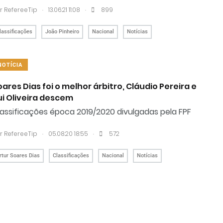
.
.
r RefereeTip
13.06.21 11:08
899
lassificações
João Pinheiro
Nacional
Notícias
NOTÍCIA
oares Dias foi o melhor árbitro, Cláudio Pereira e
ui Oliveira descem
assificações época 2019/2020 divulgadas pela FPF
.
.
r RefereeTip
05.08.20 18:55
572
rtur Soares Dias
Classificações
Nacional
Notícias