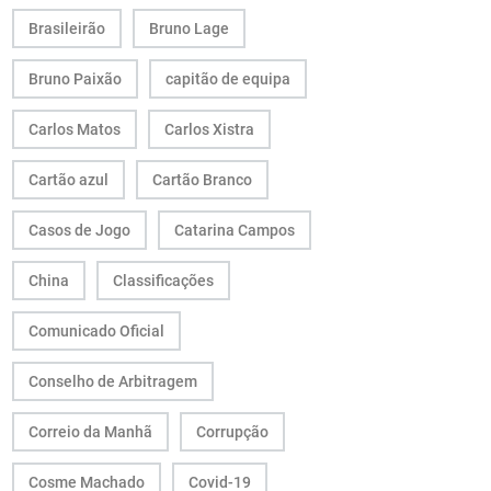
Brasileirão
Bruno Lage
Bruno Paixão
capitão de equipa
Carlos Matos
Carlos Xistra
Cartão azul
Cartão Branco
Casos de Jogo
Catarina Campos
China
Classificações
Comunicado Oficial
Conselho de Arbitragem
Correio da Manhã
Corrupção
Cosme Machado
Covid-19