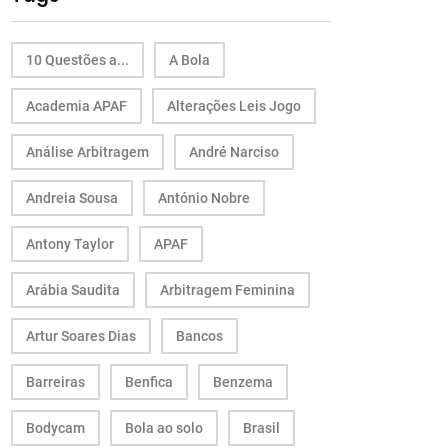
10 Questões a...
A Bola
Academia APAF
Alterações Leis Jogo
Análise Arbitragem
André Narciso
Andreia Sousa
António Nobre
Antony Taylor
APAF
Arábia Saudita
Arbitragem Feminina
Artur Soares Dias
Bancos
Barreiras
Benfica
Benzema
Bodycam
Bola ao solo
Brasil