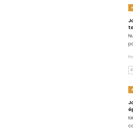
J
t
N
pó
Po
C
J
é
I
ca