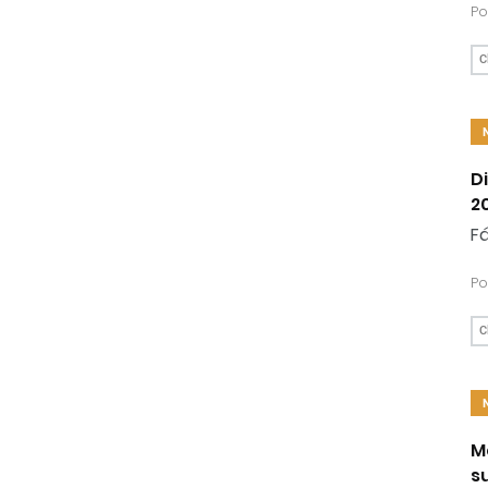
Po
C
D
2
Fá
Po
C
M
s