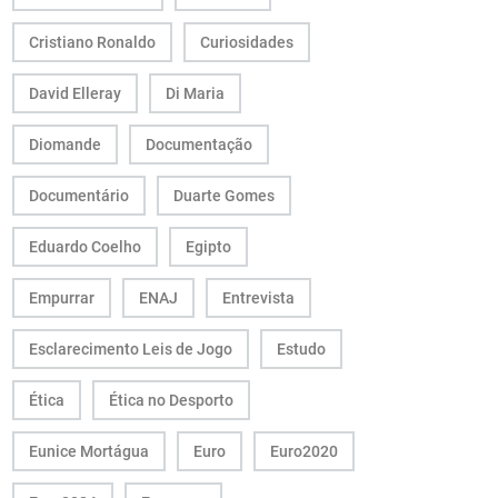
Cristiano Ronaldo
Curiosidades
David Elleray
Di Maria
Diomande
Documentação
Documentário
Duarte Gomes
Eduardo Coelho
Egipto
Empurrar
ENAJ
Entrevista
Esclarecimento Leis de Jogo
Estudo
Ética
Ética no Desporto
Eunice Mortágua
Euro
Euro2020