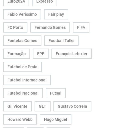
Euro2024
Expresso
Fábio Veríssimo
Fair play
FC Porto
Fernando Gomes
FIFA
Fontelas Gomes
Football Talks
Formação
FPF
François Letexier
Futebol de Praia
Futebol Internacional
Futebol Nacional
Futsal
Gil Vicente
GLT
Gustavo Correia
Howard Webb
Hugo Miguel