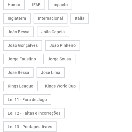
Humor
IFAB
Impacto
Inglaterra
Internacional
Itália
João Bessa
João Capela
João Gonçalves
João Pinheiro
Jorge Faustino
Jorge Sousa
José Bessa
José Lima
Kings League
Kings World Cup
Lei 11 - Fora de Jogo
Lei 12 - Faltas e incorreções
Lei 13 - Pontapés-livres