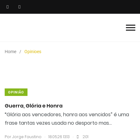
Home
Opinioes
OPINIÃO
Guerra, Glória e Honra
“Glória aos vencedores, honra aos vencidos” é uma
frase tantas vezes usada no desporto mas...
.
.
Por
Jorge Faustino
18.05.26 13:13
201