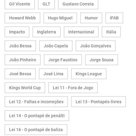
Gil Vicente
GLT
Gustavo Correia
Howard Webb
Hugo Miguel
Humor
IFAB
Impacto
Inglaterra
Internacional
Itália
João Bessa
João Capela
João Gonçalves
João Pinheiro
Jorge Faustino
Jorge Sousa
José Bessa
José Lima
Kings League
Kings World Cup
Lei 11 - Fora de Jogo
Lei 12 - Faltas e incorreções
Lei 13 - Pontapés-livres
Lei 14 - O pontapé de penálti
Lei 16 - O pontapé de baliza