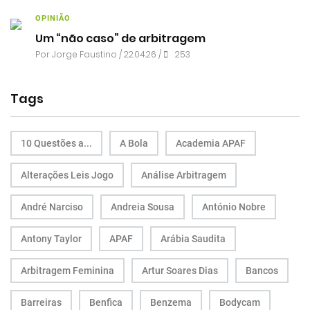
OPINIÃO
Um “não caso” de arbitragem
Por
Jorge Faustino
/ 22.04.26 /
253
Tags
10 Questões a...
A Bola
Academia APAF
Alterações Leis Jogo
Análise Arbitragem
André Narciso
Andreia Sousa
António Nobre
Antony Taylor
APAF
Arábia Saudita
Arbitragem Feminina
Artur Soares Dias
Bancos
Barreiras
Benfica
Benzema
Bodycam