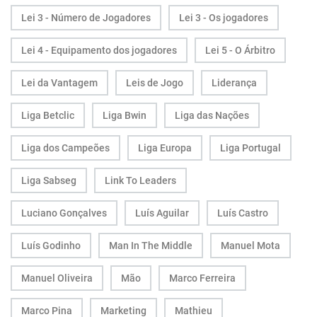
Lei 3 - Número de Jogadores
Lei 3 - Os jogadores
Lei 4 - Equipamento dos jogadores
Lei 5 - O Árbitro
Lei da Vantagem
Leis de Jogo
Liderança
Liga Betclic
Liga Bwin
Liga das Nações
Liga dos Campeões
Liga Europa
Liga Portugal
Liga Sabseg
Link To Leaders
Luciano Gonçalves
Luís Aguilar
Luís Castro
Luís Godinho
Man In The Middle
Manuel Mota
Manuel Oliveira
Mão
Marco Ferreira
Marco Pina
Marketing
Mathieu