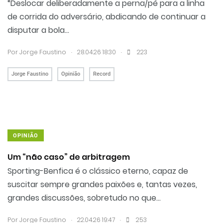
“Deslocar deliberadamente a perna/pé para a linha
de corrida do adversário, abdicando de continuar a
disputar a bola...
.
.
Por
Jorge Faustino
28.04.26 18:30
223
Jorge Faustino
Opinião
Record
OPINIÃO
Um “não caso” de arbitragem
Sporting-Benfica é o clássico eterno, capaz de
suscitar sempre grandes paixões e, tantas vezes,
grandes discussões, sobretudo no que...
.
.
Por
Jorge Faustino
22.04.26 19:47
253