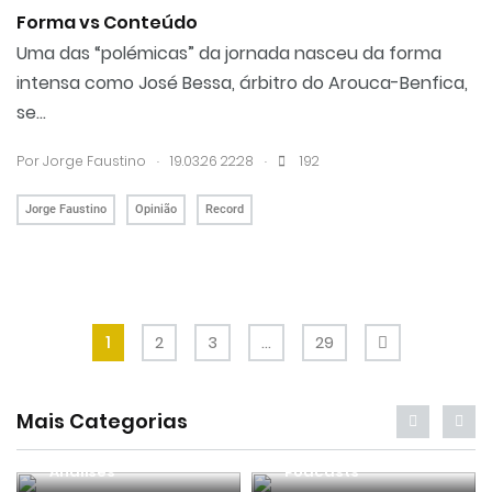
Forma vs Conteúdo
Uma das “polémicas” da jornada nasceu da forma
intensa como José Bessa, árbitro do Arouca-Benfica,
se...
.
.
Por
Jorge Faustino
19.03.26 22:28
192
Jorge Faustino
Opinião
Record
1
2
3
…
29
Mais Categorias
Análises
Podcasts