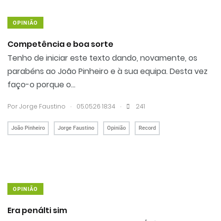
OPINIÃO
Competência e boa sorte
Tenho de iniciar este texto dando, novamente, os
parabéns ao João Pinheiro e à sua equipa. Desta vez
faço-o porque o...
.
.
Por
Jorge Faustino
05.05.26 18:34
241
João Pinheiro
Jorge Faustino
Opinião
Record
OPINIÃO
Era penálti sim