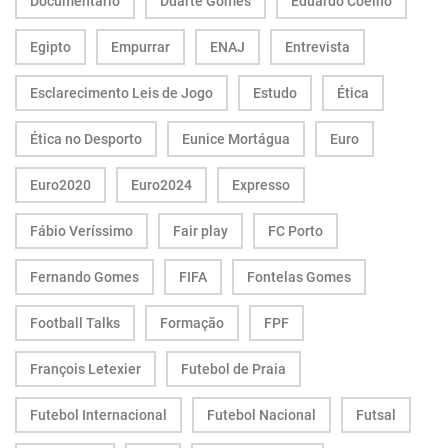
Documentário
Duarte Gomes
Eduardo Coelho
Egipto
Empurrar
ENAJ
Entrevista
Esclarecimento Leis de Jogo
Estudo
Ética
Ética no Desporto
Eunice Mortágua
Euro
Euro2020
Euro2024
Expresso
Fábio Veríssimo
Fair play
FC Porto
Fernando Gomes
FIFA
Fontelas Gomes
Football Talks
Formação
FPF
François Letexier
Futebol de Praia
Futebol Internacional
Futebol Nacional
Futsal