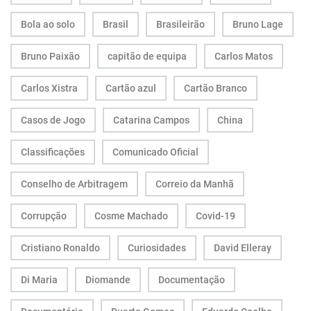
Bola ao solo
Brasil
Brasileirão
Bruno Lage
Bruno Paixão
capitão de equipa
Carlos Matos
Carlos Xistra
Cartão azul
Cartão Branco
Casos de Jogo
Catarina Campos
China
Classificações
Comunicado Oficial
Conselho de Arbitragem
Correio da Manhã
Corrupção
Cosme Machado
Covid-19
Cristiano Ronaldo
Curiosidades
David Elleray
Di Maria
Diomande
Documentação