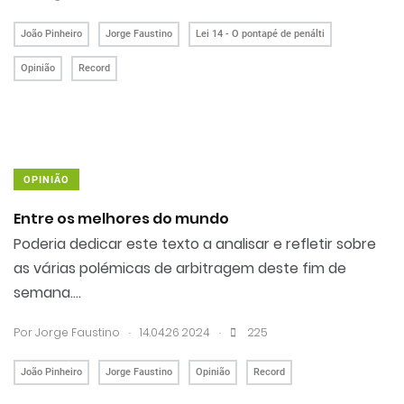
João Pinheiro
Jorge Faustino
Lei 14 - O pontapé de penálti
Opinião
Record
OPINIÃO
Entre os melhores do mundo
Poderia dedicar este texto a analisar e refletir sobre
as várias polémicas de arbitragem deste fim de
semana....
.
.
Por
Jorge Faustino
14.04.26 20:24
225
João Pinheiro
Jorge Faustino
Opinião
Record