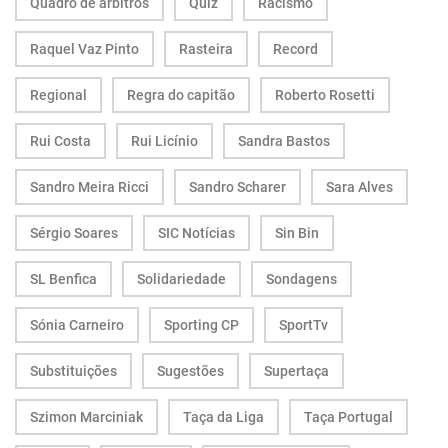
Quadro de árbitros
Quiz
Racismo
Raquel Vaz Pinto
Rasteira
Record
Regional
Regra do capitão
Roberto Rosetti
Rui Costa
Rui Licínio
Sandra Bastos
Sandro Meira Ricci
Sandro Scharer
Sara Alves
Sérgio Soares
SIC Notícias
Sin Bin
SL Benfica
Solidariedade
Sondagens
Sónia Carneiro
Sporting CP
SportTv
Substituições
Sugestões
Supertaça
Szimon Marciniak
Taça da Liga
Taça Portugal