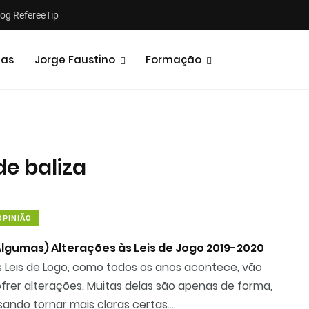
log RefereeTip
tas
Jorge Faustino
Formação
de baliza
Notícias
Opiniões
OPINIÃO
Algumas) Alterações às Leis de Jogo 2019-2020
s Leis de Logo, como todos os anos acontece, vão
frer alterações. Muitas delas são apenas de forma,
sando tornar mais claras certas...