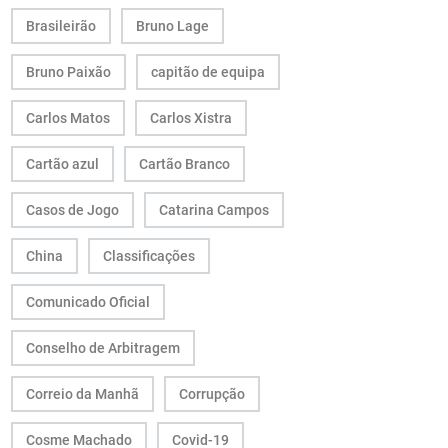
Brasileirão
Bruno Lage
Bruno Paixão
capitão de equipa
Carlos Matos
Carlos Xistra
Cartão azul
Cartão Branco
Casos de Jogo
Catarina Campos
China
Classificações
Comunicado Oficial
Conselho de Arbitragem
Correio da Manhã
Corrupção
Cosme Machado
Covid-19