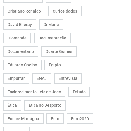
Cristiano Ronaldo
Curiosidades
David Elleray
Di Maria
Diomande
Documentação
Documentário
Duarte Gomes
Eduardo Coelho
Egipto
Empurrar
ENAJ
Entrevista
Esclarecimento Leis de Jogo
Estudo
Ética
Ética no Desporto
Eunice Mortágua
Euro
Euro2020