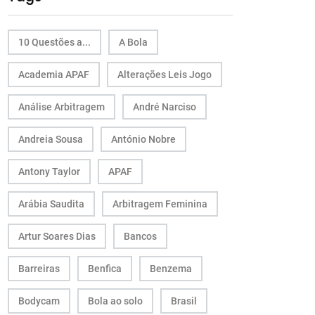
10 Questões a...
A Bola
Academia APAF
Alterações Leis Jogo
Análise Arbitragem
André Narciso
Andreia Sousa
António Nobre
Antony Taylor
APAF
Arábia Saudita
Arbitragem Feminina
Artur Soares Dias
Bancos
Barreiras
Benfica
Benzema
Bodycam
Bola ao solo
Brasil