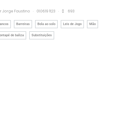
.
.
r
Jorge Faustino
01.06.19 11:23
693
ancos
Barreiras
Bola ao solo
Leis de Jogo
Mão
ontapé de baliza
Substituições