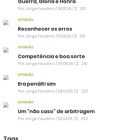
Guerra, Glória e Honra
Por
Jorge Faustino
/ 18.05.26 /
201
OPINIÃO
Reconhecer os erros
Por
Jorge Faustino
/ 13.05.26 /
219
OPINIÃO
Competência e boa sorte
Por
Jorge Faustino
/ 05.05.26 /
241
OPINIÃO
Era penálti sim
Por
Jorge Faustino
/ 28.04.26 /
223
OPINIÃO
Um “não caso” de arbitragem
Por
Jorge Faustino
/ 22.04.26 /
253
Tags