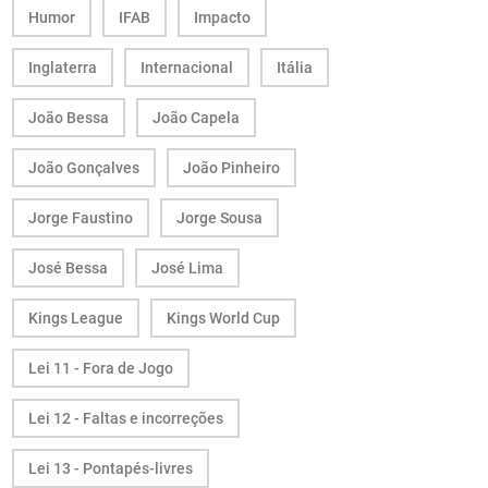
Humor
IFAB
Impacto
Inglaterra
Internacional
Itália
João Bessa
João Capela
João Gonçalves
João Pinheiro
Jorge Faustino
Jorge Sousa
José Bessa
José Lima
Kings League
Kings World Cup
Lei 11 - Fora de Jogo
Lei 12 - Faltas e incorreções
Lei 13 - Pontapés-livres