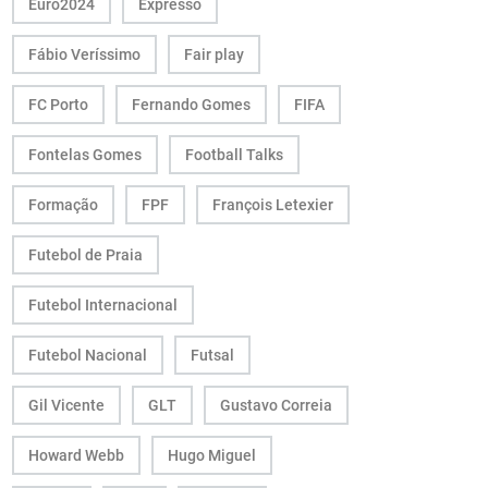
Euro2024
Expresso
Fábio Veríssimo
Fair play
FC Porto
Fernando Gomes
FIFA
Fontelas Gomes
Football Talks
Formação
FPF
François Letexier
Futebol de Praia
Futebol Internacional
Futebol Nacional
Futsal
Gil Vicente
GLT
Gustavo Correia
Howard Webb
Hugo Miguel