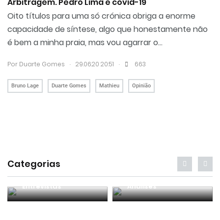
Arbitragem. Pedro Lima e covid-19
Oito títulos para uma só crónica obriga a enorme
capacidade de síntese, algo que honestamente não
é bem a minha praia, mas vou agarrar o...
.
.
Por
Duarte Gomes
29.06.20 20:51
663
Bruno Lage
Duarte Gomes
Mathieu
Opinião
Categorias
Entrevistas
Análises