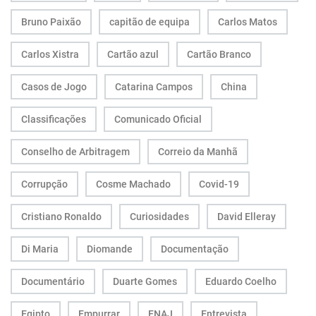
Bruno Paixão
capitão de equipa
Carlos Matos
Carlos Xistra
Cartão azul
Cartão Branco
Casos de Jogo
Catarina Campos
China
Classificações
Comunicado Oficial
Conselho de Arbitragem
Correio da Manhã
Corrupção
Cosme Machado
Covid-19
Cristiano Ronaldo
Curiosidades
David Elleray
Di Maria
Diomande
Documentação
Documentário
Duarte Gomes
Eduardo Coelho
Egipto
Empurrar
ENAJ
Entrevista