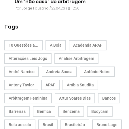
Um “não caso” de arbitragem
Por
Jorge Faustino
/ 22.04.26 /
256
Tags
10 Questões a...
A Bola
Academia APAF
Alterações Leis Jogo
Análise Arbitragem
André Narciso
Andreia Sousa
António Nobre
Antony Taylor
APAF
Arábia Saudita
Arbitragem Feminina
Artur Soares Dias
Bancos
Barreiras
Benfica
Benzema
Bodycam
Bola ao solo
Brasil
Brasileirão
Bruno Lage