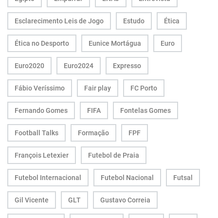
Esclarecimento Leis de Jogo
Estudo
Ética
Ética no Desporto
Eunice Mortágua
Euro
Euro2020
Euro2024
Expresso
Fábio Veríssimo
Fair play
FC Porto
Fernando Gomes
FIFA
Fontelas Gomes
Football Talks
Formação
FPF
François Letexier
Futebol de Praia
Futebol Internacional
Futebol Nacional
Futsal
Gil Vicente
GLT
Gustavo Correia