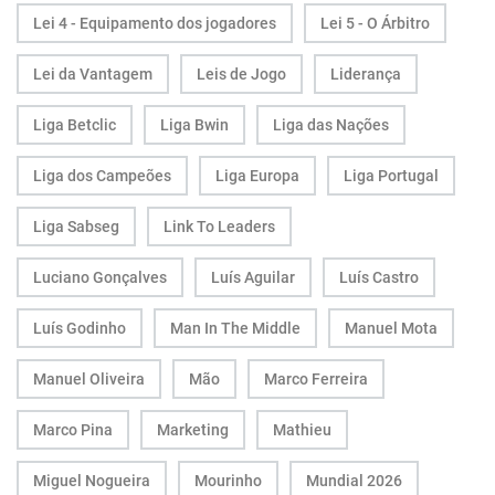
Lei 4 - Equipamento dos jogadores
Lei 5 - O Árbitro
Lei da Vantagem
Leis de Jogo
Liderança
Liga Betclic
Liga Bwin
Liga das Nações
Liga dos Campeões
Liga Europa
Liga Portugal
Liga Sabseg
Link To Leaders
Luciano Gonçalves
Luís Aguilar
Luís Castro
Luís Godinho
Man In The Middle
Manuel Mota
Manuel Oliveira
Mão
Marco Ferreira
Marco Pina
Marketing
Mathieu
Miguel Nogueira
Mourinho
Mundial 2026