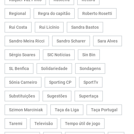
Regional
Regra do capitão
Roberto Rosetti
Rui Costa
Rui Licínio
Sandra Bastos
Sandro Meira Ricci
Sandro Scharer
Sara Alves
Sérgio Soares
SIC Notícias
Sin Bin
SL Benfica
Solidariedade
Sondagens
Sónia Carneiro
Sporting CP
SportTv
Substituições
Sugestões
Supertaça
Szimon Marciniak
Taça da Liga
Taça Portugal
Taremi
Televisão
Tempo útil de jogo