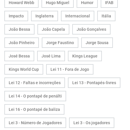
Howard Webb
Hugo Miguel
Humor
IFAB
Impacto
Inglaterra
Internacional
Itália
João Bessa
João Capela
João Gonçalves
João Pinheiro
Jorge Faustino
Jorge Sousa
José Bessa
José Lima
Kings League
Kings World Cup
Lei 11 - Fora de Jogo
Lei 12 - Faltas e incorreções
Lei 13 - Pontapés-livres
Lei 14 - O pontapé de penálti
Lei 16 - O pontapé de baliza
Lei 3 - Número de Jogadores
Lei 3 - Os jogadores