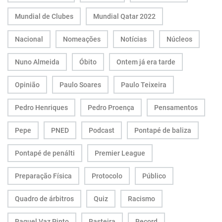
Mundial de Clubes
Mundial Qatar 2022
Nacional
Nomeações
Notícias
Núcleos
Nuno Almeida
Óbito
Ontem já era tarde
Opinião
Paulo Soares
Paulo Teixeira
Pedro Henriques
Pedro Proença
Pensamentos
Pepe
PNED
Podcast
Pontapé de baliza
Pontapé de penálti
Premier League
Preparação Física
Protocolo
Público
Quadro de árbitros
Quiz
Racismo
Raquel Vaz Pinto
Rasteira
Record