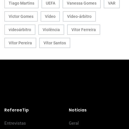
Tiago Martins
UEFA
Vanessa Gomes
VAR
Victor Gomes
Vídeo
Vídeo-árbitro
videoárbitro
Violência
Vitor Ferreira
Vítor Pereira
Vítor Santos
RefereeTip
Notícias
Entrevistas
Geral