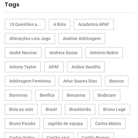
Tags
10 Questões a...
A Bola
Academia APAF
Alterações Leis Jogo
Análise Arbitragem
André Narciso
Andreia Sousa
António Nobre
Antony Taylor
APAF
Arábia Saudita
Arbitragem Feminina
Artur Soares Dias
Bancos
Barreiras
Benfica
Benzema
Bodycam
Bola ao solo
Brasil
Brasileirão
Bruno Lage
Bruno Paixão
capitão de equipa
Carlos Matos
Carlos Xistra
Cartão azul
Cartão Branco