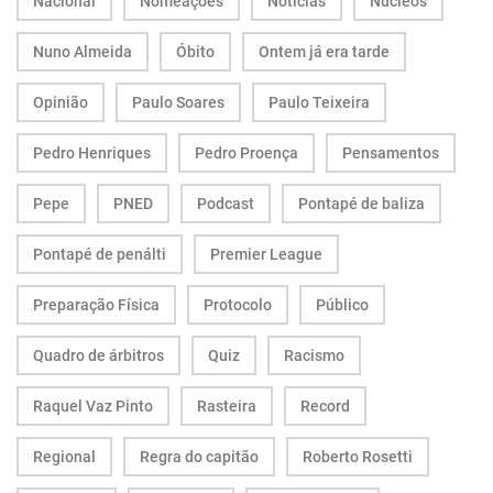
Nacional
Nomeações
Notícias
Núcleos
Nuno Almeida
Óbito
Ontem já era tarde
Opinião
Paulo Soares
Paulo Teixeira
Pedro Henriques
Pedro Proença
Pensamentos
Pepe
PNED
Podcast
Pontapé de baliza
Pontapé de penálti
Premier League
Preparação Física
Protocolo
Público
Quadro de árbitros
Quiz
Racismo
Raquel Vaz Pinto
Rasteira
Record
Regional
Regra do capitão
Roberto Rosetti