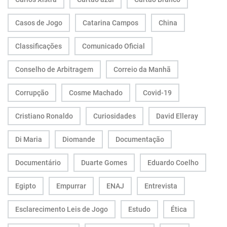
Casos de Jogo
Catarina Campos
China
Classificações
Comunicado Oficial
Conselho de Arbitragem
Correio da Manhã
Corrupção
Cosme Machado
Covid-19
Cristiano Ronaldo
Curiosidades
David Elleray
Di Maria
Diomande
Documentação
Documentário
Duarte Gomes
Eduardo Coelho
Egipto
Empurrar
ENAJ
Entrevista
Esclarecimento Leis de Jogo
Estudo
Ética