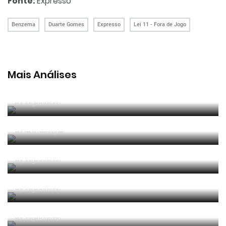
Fonte:
Expresso
Benzema
Duarte Gomes
Expresso
Lei 11 - Fora de Jogo
Mais Análises
Análise ao caso da falha parcial do sistema VAR no
jogo Porto - Arouca
Por
Jorge Faustino
Portugal - Bélgica: Em geral, boa arbitragem de
Felix Brych
Por
Pedro Henriques
Jogo de abertura do Euro 2020: Fora de jogo na
execução de um canto?
Por
Jorge Faustino
Lance insólito na Liga BPI resulta em penálti e
amarelo para suplente do Braga
Por
Jorge Faustino
Golo que decidiu campeão mundial de clubes foi
mal validado?
Por
Jorge Faustino