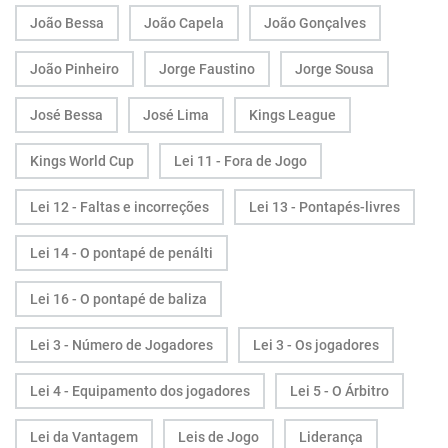
João Bessa
João Capela
João Gonçalves
João Pinheiro
Jorge Faustino
Jorge Sousa
José Bessa
José Lima
Kings League
Kings World Cup
Lei 11 - Fora de Jogo
Lei 12 - Faltas e incorreções
Lei 13 - Pontapés-livres
Lei 14 - O pontapé de penálti
Lei 16 - O pontapé de baliza
Lei 3 - Número de Jogadores
Lei 3 - Os jogadores
Lei 4 - Equipamento dos jogadores
Lei 5 - O Árbitro
Lei da Vantagem
Leis de Jogo
Liderança