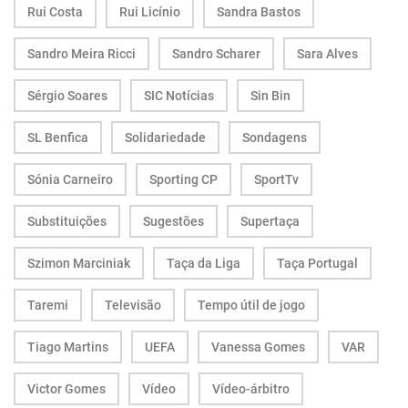
Rui Costa
Rui Licínio
Sandra Bastos
Sandro Meira Ricci
Sandro Scharer
Sara Alves
Sérgio Soares
SIC Notícias
Sin Bin
SL Benfica
Solidariedade
Sondagens
Sónia Carneiro
Sporting CP
SportTv
Substituições
Sugestões
Supertaça
Szimon Marciniak
Taça da Liga
Taça Portugal
Taremi
Televisão
Tempo útil de jogo
Tiago Martins
UEFA
Vanessa Gomes
VAR
Victor Gomes
Vídeo
Vídeo-árbitro