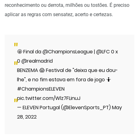
reconhecimento ou derrota, milhões ou tostões. É preciso
aplicar as regras com sensatez, acerto e certezas.
🤩 Final da
@ChampionsLeague
|
@LFC
0 x
0
@realmadrid
BENZEMA 😱 Festival de "deixa que eu dou-
lhe", e no fim estava em fora de jogo 🤷
#ChampionsELEVEN
pic.twitter.com/Wlz7FLinuJ
— ELEVEN Portugal (@ElevenSports_PT)
May
28, 2022