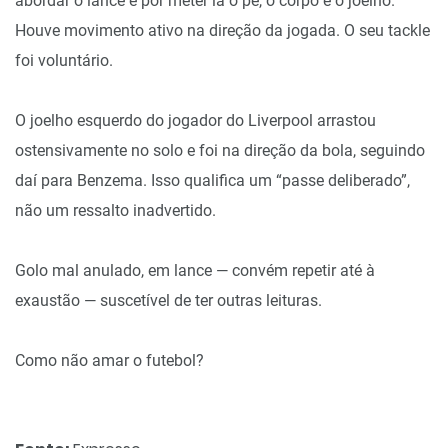
abordar o lance e por meter lá o pé, o corpo e o joelho.
Houve movimento ativo na direção da jogada. O seu tackle
foi voluntário.
O joelho esquerdo do jogador do Liverpool arrastou
ostensivamente no solo e foi na direção da bola, seguindo
daí para Benzema. Isso qualifica um “passe deliberado”,
não um ressalto inadvertido.
Golo mal anulado, em lance — convém repetir até à
exaustão — suscetível de ter outras leituras.
Como não amar o futebol?