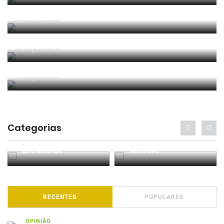
Um guarda-redes, um avançado, um choque...
fortuito ou suficiente para penálti?
Por
Duarte Gomes
Marítimo - Benfica: Falta bem sancionada? VAR
podia intervir?
Por
Jorge Faustino
Expulsão insólita em execução de pontapé de
baliza
Por
Jorge Faustino
Categorias
Entrevistas
Análises
RECENTES
POPULARES
OPINIÃO