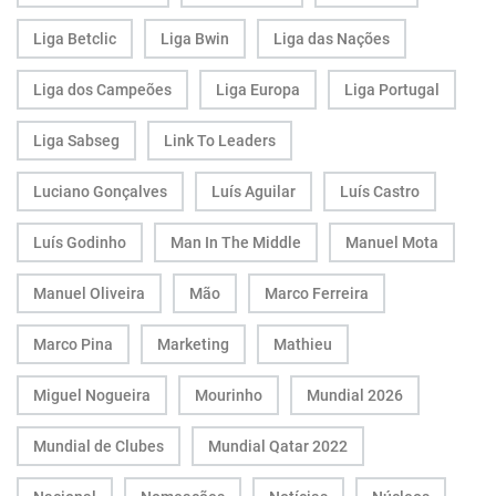
Liga Betclic
Liga Bwin
Liga das Nações
Liga dos Campeões
Liga Europa
Liga Portugal
Liga Sabseg
Link To Leaders
Luciano Gonçalves
Luís Aguilar
Luís Castro
Luís Godinho
Man In The Middle
Manuel Mota
Manuel Oliveira
Mão
Marco Ferreira
Marco Pina
Marketing
Mathieu
Miguel Nogueira
Mourinho
Mundial 2026
Mundial de Clubes
Mundial Qatar 2022