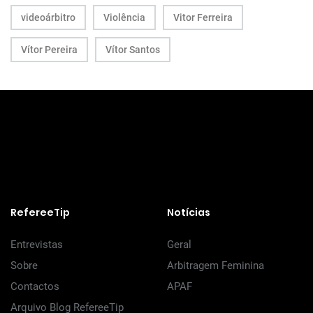
videoárbitro
Violência
Vitor Ferreira
Vítor Pereira
Vítor Santos
RefereeTip
Notícias
Entrevistas
Geral
Sobre
Arbitragem Feminina
Contactos
APAF
Arquivo Blog RefereeTip