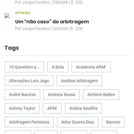
Por
Jorge Faustino
/ 28.04.26 /
225
OPINIÃO
Um “não caso” de arbitragem
Por
Jorge Faustino
/ 22.04.26 /
256
Tags
10 Questões a...
A Bola
Academia APAF
Alterações Leis Jogo
Análise Arbitragem
André Narciso
Andreia Sousa
António Nobre
Antony Taylor
APAF
Arábia Saudita
Arbitragem Feminina
Artur Soares Dias
Bancos