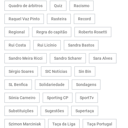
Quadro de árbitros
Quiz
Racismo
Raquel Vaz Pinto
Rasteira
Record
Regional
Regra do capitão
Roberto Rosetti
Rui Costa
Rui Licínio
Sandra Bastos
Sandro Meira Ricci
Sandro Scharer
Sara Alves
Sérgio Soares
SIC Notícias
Sin Bin
SL Benfica
Solidariedade
Sondagens
Sónia Carneiro
Sporting CP
SportTv
Substituições
Sugestões
Supertaça
Szimon Marciniak
Taça da Liga
Taça Portugal