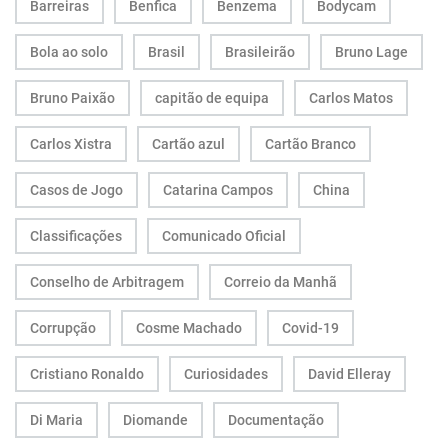
Barreiras
Benfica
Benzema
Bodycam
Bola ao solo
Brasil
Brasileirão
Bruno Lage
Bruno Paixão
capitão de equipa
Carlos Matos
Carlos Xistra
Cartão azul
Cartão Branco
Casos de Jogo
Catarina Campos
China
Classificações
Comunicado Oficial
Conselho de Arbitragem
Correio da Manhã
Corrupção
Cosme Machado
Covid-19
Cristiano Ronaldo
Curiosidades
David Elleray
Di Maria
Diomande
Documentação