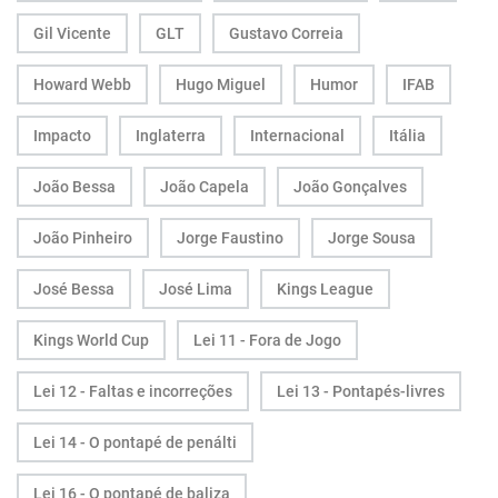
Gil Vicente
GLT
Gustavo Correia
Howard Webb
Hugo Miguel
Humor
IFAB
Impacto
Inglaterra
Internacional
Itália
João Bessa
João Capela
João Gonçalves
João Pinheiro
Jorge Faustino
Jorge Sousa
José Bessa
José Lima
Kings League
Kings World Cup
Lei 11 - Fora de Jogo
Lei 12 - Faltas e incorreções
Lei 13 - Pontapés-livres
Lei 14 - O pontapé de penálti
Lei 16 - O pontapé de baliza