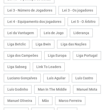
Lei 3 - Número de Jogadores
Lei 3 - Os jogadores
Lei 4 - Equipamento dos jogadores
Lei 5 - O Árbitro
Lei da Vantagem
Leis de Jogo
Liderança
Liga Betclic
Liga Bwin
Liga das Nações
Liga dos Campeões
Liga Europa
Liga Portugal
Liga Sabseg
Link To Leaders
Luciano Gonçalves
Luís Aguilar
Luís Castro
Luís Godinho
Man In The Middle
Manuel Mota
Manuel Oliveira
Mão
Marco Ferreira