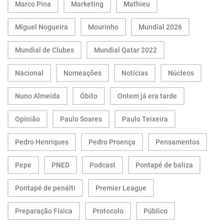
Marco Pina
Marketing
Mathieu
Miguel Nogueira
Mourinho
Mundial 2026
Mundial de Clubes
Mundial Qatar 2022
Nacional
Nomeações
Notícias
Núcleos
Nuno Almeida
Óbito
Ontem já era tarde
Opinião
Paulo Soares
Paulo Teixeira
Pedro Henriques
Pedro Proença
Pensamentos
Pepe
PNED
Podcast
Pontapé de baliza
Pontapé de penálti
Premier League
Preparação Física
Protocolo
Público