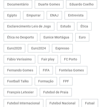
Documentário
Duarte Gomes
Eduardo Coelho
Egipto
Empurrar
ENAJ
Entrevista
Esclarecimento Leis de Jogo
Estudo
Ética
Ética no Desporto
Eunice Mortágua
Euro
Euro2020
Euro2024
Expresso
Fábio Veríssimo
Fair play
FC Porto
Fernando Gomes
FIFA
Fontelas Gomes
Football Talks
Formação
FPF
François Letexier
Futebol de Praia
Futebol Internacional
Futebol Nacional
Futsal