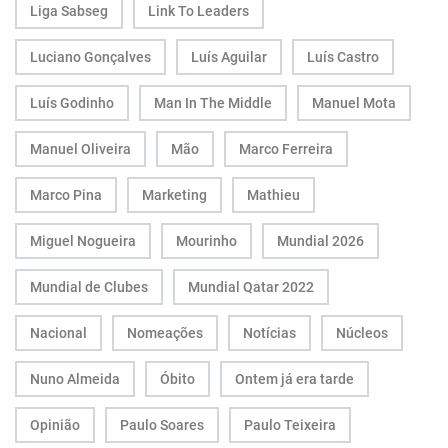
Liga Sabseg
Link To Leaders
Luciano Gonçalves
Luís Aguilar
Luís Castro
Luís Godinho
Man In The Middle
Manuel Mota
Manuel Oliveira
Mão
Marco Ferreira
Marco Pina
Marketing
Mathieu
Miguel Nogueira
Mourinho
Mundial 2026
Mundial de Clubes
Mundial Qatar 2022
Nacional
Nomeações
Notícias
Núcleos
Nuno Almeida
Óbito
Ontem já era tarde
Opinião
Paulo Soares
Paulo Teixeira