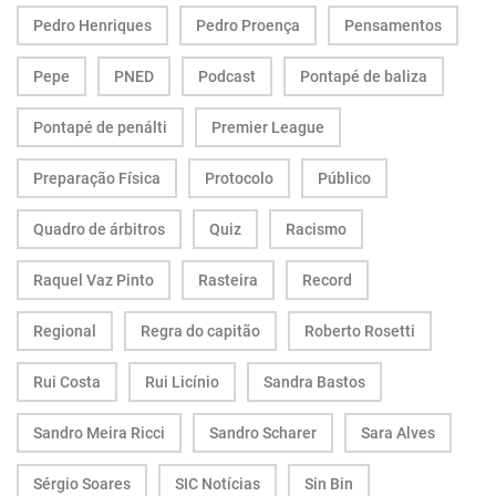
Pedro Henriques
Pedro Proença
Pensamentos
Pepe
PNED
Podcast
Pontapé de baliza
Pontapé de penálti
Premier League
Preparação Física
Protocolo
Público
Quadro de árbitros
Quiz
Racismo
Raquel Vaz Pinto
Rasteira
Record
Regional
Regra do capitão
Roberto Rosetti
Rui Costa
Rui Licínio
Sandra Bastos
Sandro Meira Ricci
Sandro Scharer
Sara Alves
Sérgio Soares
SIC Notícias
Sin Bin