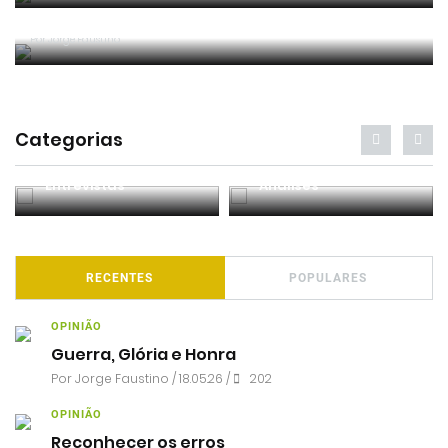
Marítimo - Benfica: Falta bem sancionada? VAR
podia intervir?
Por
Jorge Faustino
Categorias
Entrevistas
Análises
RECENTES
POPULARES
OPINIÃO
Guerra, Glória e Honra
Por
Jorge Faustino
/ 18.05.26 /
202
OPINIÃO
Reconhecer os erros