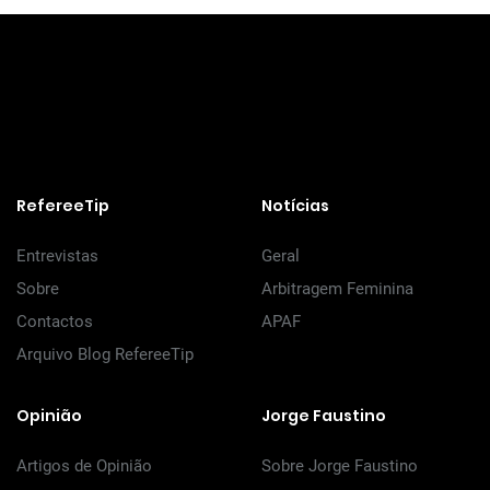
RefereeTip
Notícias
Entrevistas
Geral
Sobre
Arbitragem Feminina
Contactos
APAF
Arquivo Blog RefereeTip
Opinião
Jorge Faustino
Artigos de Opinião
Sobre Jorge Faustino