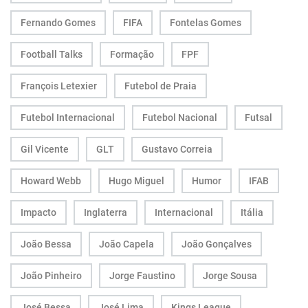
Fernando Gomes
FIFA
Fontelas Gomes
Football Talks
Formação
FPF
François Letexier
Futebol de Praia
Futebol Internacional
Futebol Nacional
Futsal
Gil Vicente
GLT
Gustavo Correia
Howard Webb
Hugo Miguel
Humor
IFAB
Impacto
Inglaterra
Internacional
Itália
João Bessa
João Capela
João Gonçalves
João Pinheiro
Jorge Faustino
Jorge Sousa
José Bessa
José Lima
Kings League