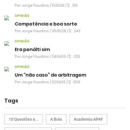
Por
Jorge Faustino
/ 13.05.26 /
219
OPINIÃO
Competência e boa sorte
Por
Jorge Faustino
/ 05.05.26 /
243
OPINIÃO
Era penálti sim
Por
Jorge Faustino
/ 28.04.26 /
225
OPINIÃO
Um “não caso” de arbitragem
Por
Jorge Faustino
/ 22.04.26 /
256
Tags
10 Questões a...
A Bola
Academia APAF