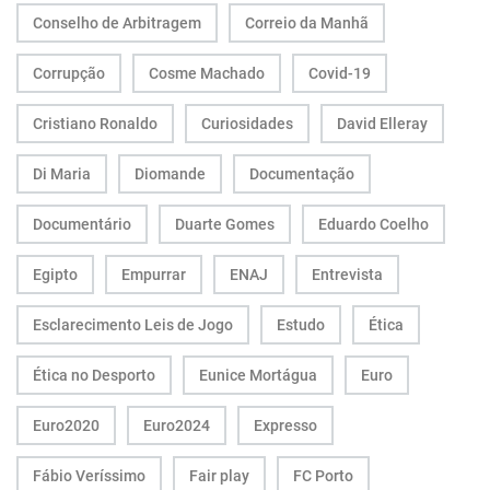
Conselho de Arbitragem
Correio da Manhã
Corrupção
Cosme Machado
Covid-19
Cristiano Ronaldo
Curiosidades
David Elleray
Di Maria
Diomande
Documentação
Documentário
Duarte Gomes
Eduardo Coelho
Egipto
Empurrar
ENAJ
Entrevista
Esclarecimento Leis de Jogo
Estudo
Ética
Ética no Desporto
Eunice Mortágua
Euro
Euro2020
Euro2024
Expresso
Fábio Veríssimo
Fair play
FC Porto