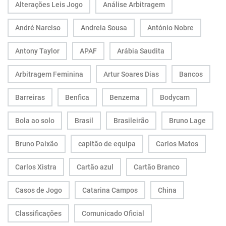
Alterações Leis Jogo
Análise Arbitragem
André Narciso
Andreia Sousa
António Nobre
Antony Taylor
APAF
Arábia Saudita
Arbitragem Feminina
Artur Soares Dias
Bancos
Barreiras
Benfica
Benzema
Bodycam
Bola ao solo
Brasil
Brasileirão
Bruno Lage
Bruno Paixão
capitão de equipa
Carlos Matos
Carlos Xistra
Cartão azul
Cartão Branco
Casos de Jogo
Catarina Campos
China
Classificações
Comunicado Oficial