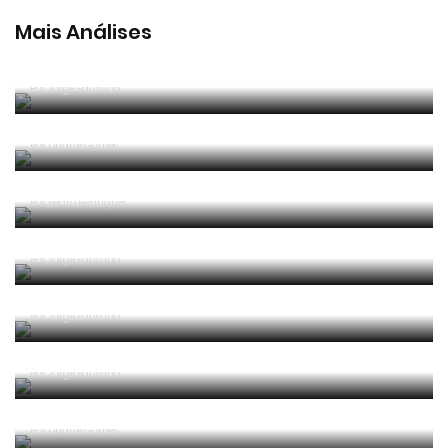
Mais Análises
Análise ao caso da falha parcial do sistema VAR no
jogo Porto - Arouca
Por
Jorge Faustino
Golo de Benzema na final da Champions foi bem
anulado?
Por
Duarte Gomes
Portugal - Bélgica: Em geral, boa arbitragem de
Felix Brych
Por
Pedro Henriques
Jogo de abertura do Euro 2020: Fora de jogo na
execução de um canto?
Por
Jorge Faustino
Lance insólito na Liga BPI resulta em penálti e
amarelo para suplente do Braga
Por
Jorge Faustino
Golo que decidiu campeão mundial de clubes foi
mal validado?
Por
Jorge Faustino
Um guarda-redes, um avançado, um choque...
fortuito ou suficiente para penálti?
Por
Duarte Gomes