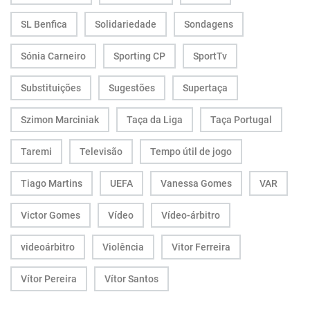
SL Benfica
Solidariedade
Sondagens
Sónia Carneiro
Sporting CP
SportTv
Substituições
Sugestões
Supertaça
Szimon Marciniak
Taça da Liga
Taça Portugal
Taremi
Televisão
Tempo útil de jogo
Tiago Martins
UEFA
Vanessa Gomes
VAR
Victor Gomes
Vídeo
Vídeo-árbitro
videoárbitro
Violência
Vitor Ferreira
Vítor Pereira
Vítor Santos