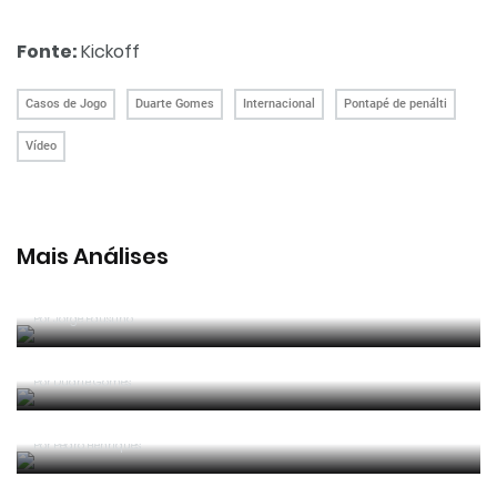
Fonte:
Kickoff
Casos de Jogo
Duarte Gomes
Internacional
Pontapé de penálti
Vídeo
Mais Análises
Análise ao caso da falha parcial do sistema VAR no
jogo Porto - Arouca
Por
Jorge Faustino
Golo de Benzema na final da Champions foi bem
anulado?
Por
Duarte Gomes
Portugal - Bélgica: Em geral, boa arbitragem de
Felix Brych
Por
Pedro Henriques
Jogo de abertura do Euro 2020: Fora de jogo na
execução de um canto?