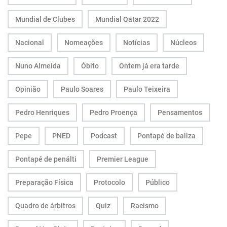
Mundial de Clubes
Mundial Qatar 2022
Nacional
Nomeações
Notícias
Núcleos
Nuno Almeida
Óbito
Ontem já era tarde
Opinião
Paulo Soares
Paulo Teixeira
Pedro Henriques
Pedro Proença
Pensamentos
Pepe
PNED
Podcast
Pontapé de baliza
Pontapé de penálti
Premier League
Preparação Física
Protocolo
Público
Quadro de árbitros
Quiz
Racismo