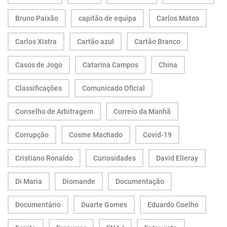
Bruno Paixão
capitão de equipa
Carlos Matos
Carlos Xistra
Cartão azul
Cartão Branco
Casos de Jogo
Catarina Campos
China
Classificações
Comunicado Oficial
Conselho de Arbitragem
Correio da Manhã
Corrupção
Cosme Machado
Covid-19
Cristiano Ronaldo
Curiosidades
David Elleray
Di Maria
Diomande
Documentação
Documentário
Duarte Gomes
Eduardo Coelho