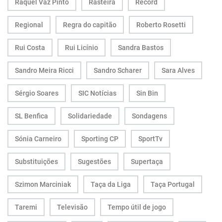
Raquel Vaz Pinto
Rasteira
Record
Regional
Regra do capitão
Roberto Rosetti
Rui Costa
Rui Licínio
Sandra Bastos
Sandro Meira Ricci
Sandro Scharer
Sara Alves
Sérgio Soares
SIC Notícias
Sin Bin
SL Benfica
Solidariedade
Sondagens
Sónia Carneiro
Sporting CP
SportTv
Substituições
Sugestões
Supertaça
Szimon Marciniak
Taça da Liga
Taça Portugal
Taremi
Televisão
Tempo útil de jogo