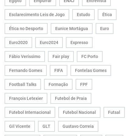
Egipto
Empurrar
ENAJ
Entrevista
Esclarecimento Leis de Jogo
Estudo
Ética
Ética no Desporto
Eunice Mortágua
Euro
Euro2020
Euro2024
Expresso
Fábio Veríssimo
Fair play
FC Porto
Fernando Gomes
FIFA
Fontelas Gomes
Football Talks
Formação
FPF
François Letexier
Futebol de Praia
Futebol Internacional
Futebol Nacional
Futsal
Gil Vicente
GLT
Gustavo Correia