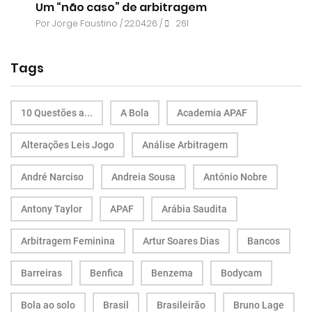
Um “não caso” de arbitragem
Por
Jorge Faustino
/ 22.04.26 /
261
Tags
10 Questões a...
A Bola
Academia APAF
Alterações Leis Jogo
Análise Arbitragem
André Narciso
Andreia Sousa
António Nobre
Antony Taylor
APAF
Arábia Saudita
Arbitragem Feminina
Artur Soares Dias
Bancos
Barreiras
Benfica
Benzema
Bodycam
Bola ao solo
Brasil
Brasileirão
Bruno Lage