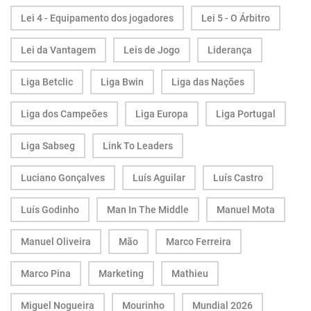
Lei 4 - Equipamento dos jogadores
Lei 5 - O Árbitro
Lei da Vantagem
Leis de Jogo
Liderança
Liga Betclic
Liga Bwin
Liga das Nações
Liga dos Campeões
Liga Europa
Liga Portugal
Liga Sabseg
Link To Leaders
Luciano Gonçalves
Luís Aguilar
Luís Castro
Luís Godinho
Man In The Middle
Manuel Mota
Manuel Oliveira
Mão
Marco Ferreira
Marco Pina
Marketing
Mathieu
Miguel Nogueira
Mourinho
Mundial 2026