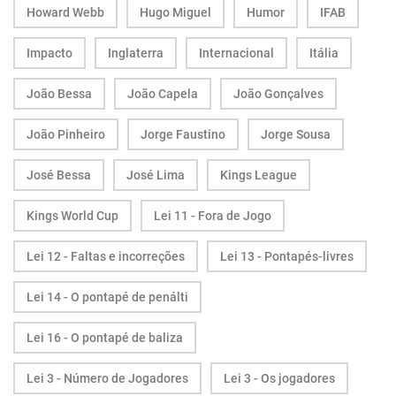
Howard Webb
Hugo Miguel
Humor
IFAB
Impacto
Inglaterra
Internacional
Itália
João Bessa
João Capela
João Gonçalves
João Pinheiro
Jorge Faustino
Jorge Sousa
José Bessa
José Lima
Kings League
Kings World Cup
Lei 11 - Fora de Jogo
Lei 12 - Faltas e incorreções
Lei 13 - Pontapés-livres
Lei 14 - O pontapé de penálti
Lei 16 - O pontapé de baliza
Lei 3 - Número de Jogadores
Lei 3 - Os jogadores