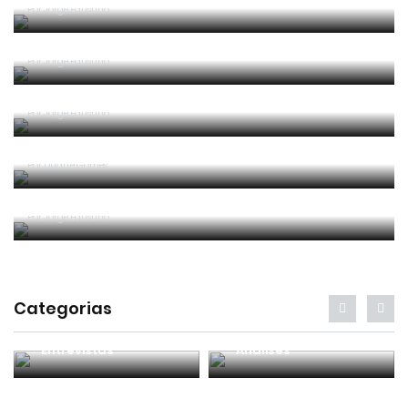
Por
Jorge Faustino
Lance insólito na Liga BPI resulta em penálti e
amarelo para suplente do Braga
Por
Jorge Faustino
Golo que decidiu campeão mundial de clubes foi
mal validado?
Por
Jorge Faustino
Um guarda-redes, um avançado, um choque...
fortuito ou suficiente para penálti?
Por
Duarte Gomes
Marítimo - Benfica: Falta bem sancionada? VAR
podia intervir?
Por
Jorge Faustino
Categorias
Entrevistas
Análises