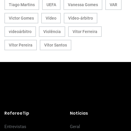
Tiago Martins
UEFA
Vanessa Gomes
VAR
Victor Gomes
Vídeo
Vídeo-árbitro
videoárbitro
Violência
Vitor Ferreira
Vítor Pereira
Vítor Santos
RefereeTip
Notícias
Entrevistas
Geral