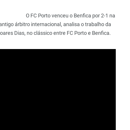
O FC Porto venceu o Benfica por 2-1 na
ntigo árbitro internacional, analisa o trabalho da
oares Dias, no clássico entre FC Porto e Benfica.