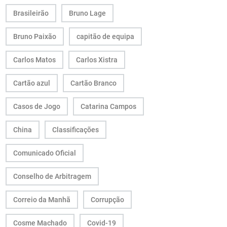
Brasileirão
Bruno Lage
Bruno Paixão
capitão de equipa
Carlos Matos
Carlos Xistra
Cartão azul
Cartão Branco
Casos de Jogo
Catarina Campos
China
Classificações
Comunicado Oficial
Conselho de Arbitragem
Correio da Manhã
Corrupção
Cosme Machado
Covid-19