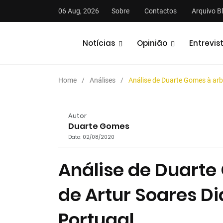
06 Aug, 2026
Sobre
Contactos
Arquivo B
Notícias
Opinião
Entrevis
Home
Análises
Análise de Duarte Gomes à arbi
Autor
Duarte Gomes
Data: 02/08/2020
stas
Análises
Podcasts
Análise de Duart
de Artur Soares Di
Portugal