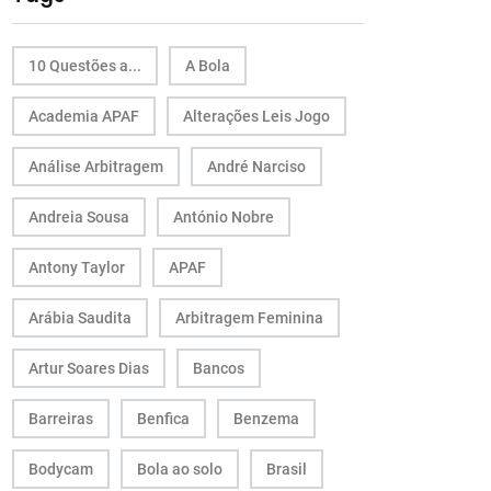
10 Questões a...
A Bola
Academia APAF
Alterações Leis Jogo
Análise Arbitragem
André Narciso
Andreia Sousa
António Nobre
Antony Taylor
APAF
Arábia Saudita
Arbitragem Feminina
Artur Soares Dias
Bancos
Barreiras
Benfica
Benzema
Bodycam
Bola ao solo
Brasil