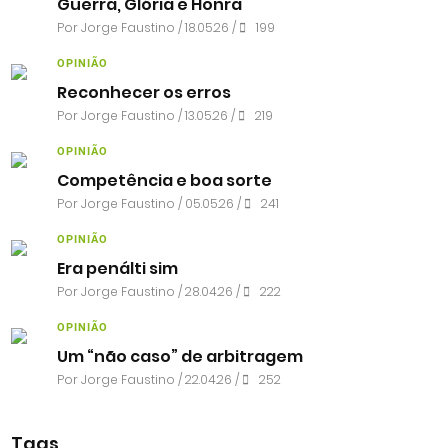
Guerra, Glória e Honra
Por
Jorge Faustino
/ 18.05.26 /
199
OPINIÃO
Reconhecer os erros
Por
Jorge Faustino
/ 13.05.26 /
219
OPINIÃO
Competência e boa sorte
Por
Jorge Faustino
/ 05.05.26 /
241
OPINIÃO
Era penálti sim
Por
Jorge Faustino
/ 28.04.26 /
222
OPINIÃO
Um “não caso” de arbitragem
Por
Jorge Faustino
/ 22.04.26 /
252
Tags