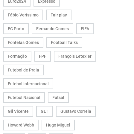
Euro2024
Expresso
Fábio Veríssimo
Fair play
FC Porto
Fernando Gomes
FIFA
Fontelas Gomes
Football Talks
Formação
FPF
François Letexier
Futebol de Praia
Futebol Internacional
Futebol Nacional
Futsal
Gil Vicente
GLT
Gustavo Correia
Howard Webb
Hugo Miguel