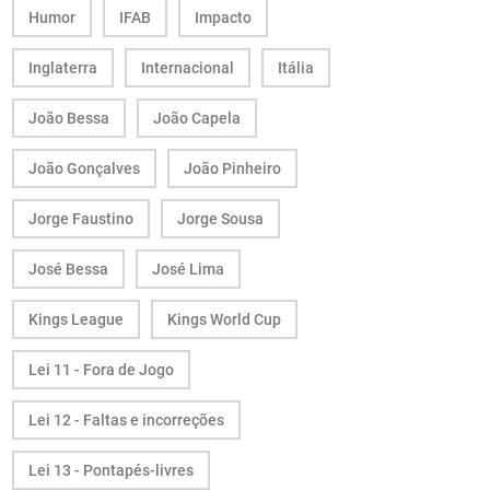
Humor
IFAB
Impacto
Inglaterra
Internacional
Itália
João Bessa
João Capela
João Gonçalves
João Pinheiro
Jorge Faustino
Jorge Sousa
José Bessa
José Lima
Kings League
Kings World Cup
Lei 11 - Fora de Jogo
Lei 12 - Faltas e incorreções
Lei 13 - Pontapés-livres