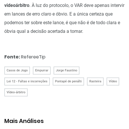
videoárbitro
. À luz do protocolo, o VAR deve apenas intervir
em lances de erro claro e óbvio. E a única certeza que
podemos ter sobre este lance, é que não é de todo clara e
óbvia qual a decisão acertada a tomar.
Fonte:
RefereeTip
Casos de Jogo
Empurrar
Jorge Faustino
Lei 12 - Faltas e incorreções
Pontapé de penálti
Rasteira
Vídeo
Vídeo-árbitro
Mais Análises
Análise ao caso da falha parcial do sistema VAR no