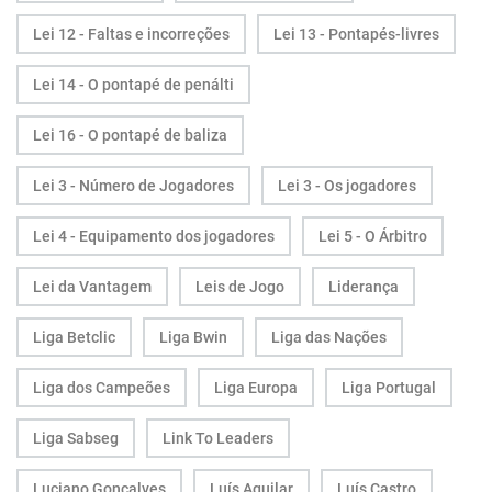
Lei 12 - Faltas e incorreções
Lei 13 - Pontapés-livres
Lei 14 - O pontapé de penálti
Lei 16 - O pontapé de baliza
Lei 3 - Número de Jogadores
Lei 3 - Os jogadores
Lei 4 - Equipamento dos jogadores
Lei 5 - O Árbitro
Lei da Vantagem
Leis de Jogo
Liderança
Liga Betclic
Liga Bwin
Liga das Nações
Liga dos Campeões
Liga Europa
Liga Portugal
Liga Sabseg
Link To Leaders
Luciano Gonçalves
Luís Aguilar
Luís Castro