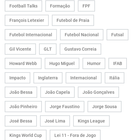
Football Talks
Formação
FPF
François Letexier
Futebol de Praia
Futebol Internacional
Futebol Nacional
Futsal
Gil Vicente
GLT
Gustavo Correia
Howard Webb
Hugo Miguel
Humor
IFAB
Impacto
Inglaterra
Internacional
Itália
João Bessa
João Capela
João Gonçalves
João Pinheiro
Jorge Faustino
Jorge Sousa
José Bessa
José Lima
Kings League
Kings World Cup
Lei 11 - Fora de Jogo