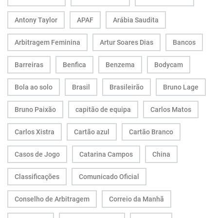
Antony Taylor
APAF
Arábia Saudita
Arbitragem Feminina
Artur Soares Dias
Bancos
Barreiras
Benfica
Benzema
Bodycam
Bola ao solo
Brasil
Brasileirão
Bruno Lage
Bruno Paixão
capitão de equipa
Carlos Matos
Carlos Xistra
Cartão azul
Cartão Branco
Casos de Jogo
Catarina Campos
China
Classificações
Comunicado Oficial
Conselho de Arbitragem
Correio da Manhã