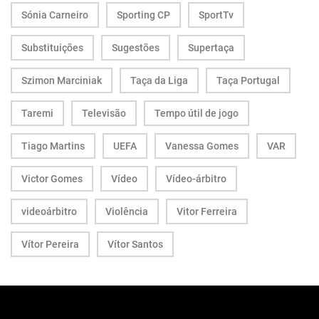
Sónia Carneiro
Sporting CP
SportTv
Substituições
Sugestões
Supertaça
Szimon Marciniak
Taça da Liga
Taça Portugal
Taremi
Televisão
Tempo útil de jogo
Tiago Martins
UEFA
Vanessa Gomes
VAR
Victor Gomes
Vídeo
Vídeo-árbitro
videoárbitro
Violência
Vitor Ferreira
Vítor Pereira
Vítor Santos