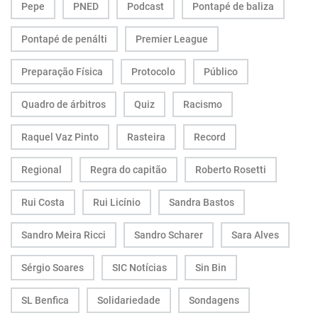
Pepe
PNED
Podcast
Pontapé de baliza
Pontapé de penálti
Premier League
Preparação Física
Protocolo
Público
Quadro de árbitros
Quiz
Racismo
Raquel Vaz Pinto
Rasteira
Record
Regional
Regra do capitão
Roberto Rosetti
Rui Costa
Rui Licínio
Sandra Bastos
Sandro Meira Ricci
Sandro Scharer
Sara Alves
Sérgio Soares
SIC Notícias
Sin Bin
SL Benfica
Solidariedade
Sondagens