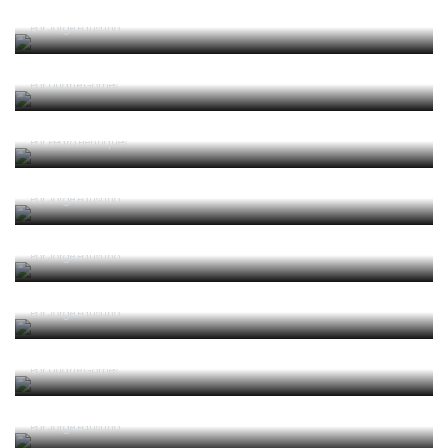
jogo Porto - Arouca
Por
Jorge Faustino
Golo de Benzema na final da Champions foi bem
anulado?
Por
Duarte Gomes
Portugal - Bélgica: Em geral, boa arbitragem de
Felix Brych
Por
Pedro Henriques
Jogo de abertura do Euro 2020: Fora de jogo na
execução de um canto?
Por
Jorge Faustino
Lance insólito na Liga BPI resulta em penálti e
amarelo para suplente do Braga
Por
Jorge Faustino
Golo que decidiu campeão mundial de clubes foi
mal validado?
Por
Jorge Faustino
Um guarda-redes, um avançado, um choque...
fortuito ou suficiente para penálti?
Por
Duarte Gomes
Marítimo - Benfica: Falta bem sancionada? VAR
podia intervir?
Por
Jorge Faustino