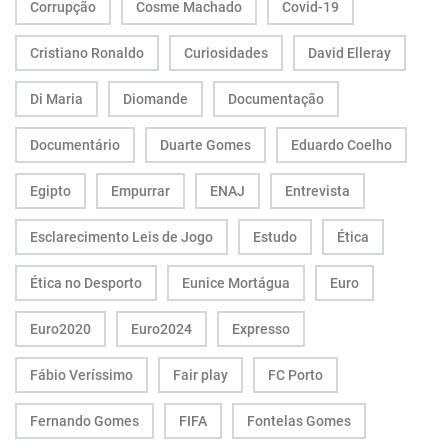
Corrupção
Cosme Machado
Covid-19
Cristiano Ronaldo
Curiosidades
David Elleray
Di Maria
Diomande
Documentação
Documentário
Duarte Gomes
Eduardo Coelho
Egipto
Empurrar
ENAJ
Entrevista
Esclarecimento Leis de Jogo
Estudo
Ética
Ética no Desporto
Eunice Mortágua
Euro
Euro2020
Euro2024
Expresso
Fábio Veríssimo
Fair play
FC Porto
Fernando Gomes
FIFA
Fontelas Gomes