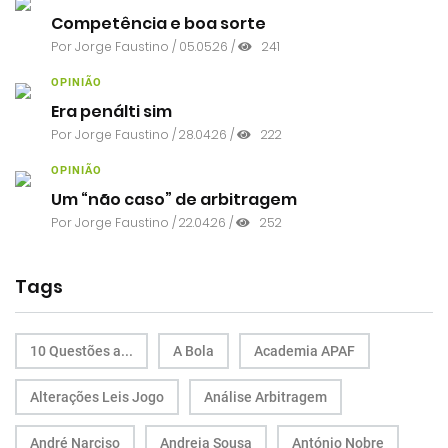
Competência e boa sorte
Por
Jorge Faustino
/ 05.05.26 /
241
OPINIÃO
Era penálti sim
Por
Jorge Faustino
/ 28.04.26 /
222
OPINIÃO
Um “não caso” de arbitragem
Por
Jorge Faustino
/ 22.04.26 /
252
Tags
10 Questões a...
A Bola
Academia APAF
Alterações Leis Jogo
Análise Arbitragem
André Narciso
Andreia Sousa
António Nobre