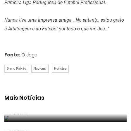
Primeira Liga Portuguesa de Futebol Profissional.
Nunca tive uma imprensa amiga… No entanto, estou grato
à Arbitragem e ao Futebol por tudo o que me deu…”
Fonte:
O Jogo
Bruno Paixão
Nacional
Notícias
Mais Notícias
João Pinheiro radiante com ida ao Mundial: «É o
momento mais alto da minha carreira»
Por RefereeTip
João Pinheiro nomeado pela FIFA para o Mundial
2026
Por RefereeTip