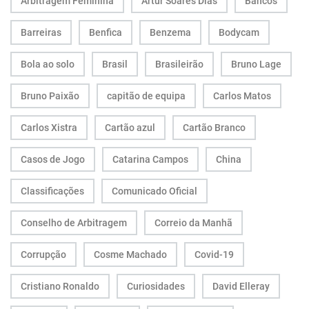
Arbitragem Feminina
Artur Soares Dias
Bancos
Barreiras
Benfica
Benzema
Bodycam
Bola ao solo
Brasil
Brasileirão
Bruno Lage
Bruno Paixão
capitão de equipa
Carlos Matos
Carlos Xistra
Cartão azul
Cartão Branco
Casos de Jogo
Catarina Campos
China
Classificações
Comunicado Oficial
Conselho de Arbitragem
Correio da Manhã
Corrupção
Cosme Machado
Covid-19
Cristiano Ronaldo
Curiosidades
David Elleray