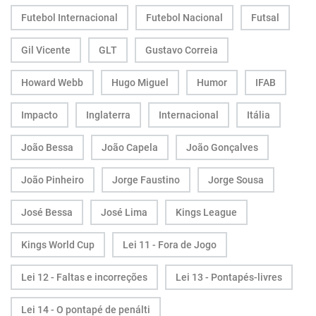
Futebol Internacional
Futebol Nacional
Futsal
Gil Vicente
GLT
Gustavo Correia
Howard Webb
Hugo Miguel
Humor
IFAB
Impacto
Inglaterra
Internacional
Itália
João Bessa
João Capela
João Gonçalves
João Pinheiro
Jorge Faustino
Jorge Sousa
José Bessa
José Lima
Kings League
Kings World Cup
Lei 11 - Fora de Jogo
Lei 12 - Faltas e incorreções
Lei 13 - Pontapés-livres
Lei 14 - O pontapé de penálti