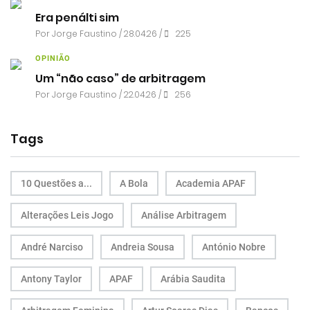
Era penálti sim
Por
Jorge Faustino
/ 28.04.26 /
225
OPINIÃO
Um “não caso” de arbitragem
Por
Jorge Faustino
/ 22.04.26 /
256
Tags
10 Questões a...
A Bola
Academia APAF
Alterações Leis Jogo
Análise Arbitragem
André Narciso
Andreia Sousa
António Nobre
Antony Taylor
APAF
Arábia Saudita