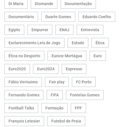
Di Maria
Diomande
Documentação
Documentário
Duarte Gomes
Eduardo Coelho
Egipto
Empurrar
ENAJ
Entrevista
Esclarecimento Leis de Jogo
Estudo
Ética
Ética no Desporto
Eunice Mortágua
Euro
Euro2020
Euro2024
Expresso
Fábio Veríssimo
Fair play
FC Porto
Fernando Gomes
FIFA
Fontelas Gomes
Football Talks
Formação
FPF
François Letexier
Futebol de Praia