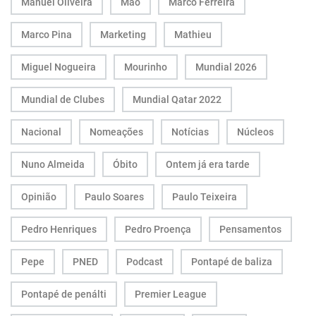
Manuel Oliveira
Mão
Marco Ferreira
Marco Pina
Marketing
Mathieu
Miguel Nogueira
Mourinho
Mundial 2026
Mundial de Clubes
Mundial Qatar 2022
Nacional
Nomeações
Notícias
Núcleos
Nuno Almeida
Óbito
Ontem já era tarde
Opinião
Paulo Soares
Paulo Teixeira
Pedro Henriques
Pedro Proença
Pensamentos
Pepe
PNED
Podcast
Pontapé de baliza
Pontapé de penálti
Premier League