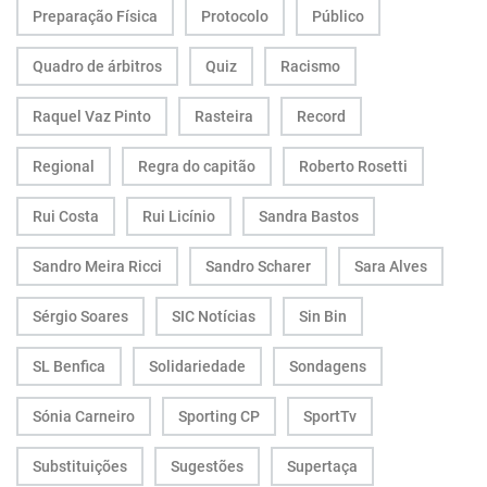
Preparação Física
Protocolo
Público
Quadro de árbitros
Quiz
Racismo
Raquel Vaz Pinto
Rasteira
Record
Regional
Regra do capitão
Roberto Rosetti
Rui Costa
Rui Licínio
Sandra Bastos
Sandro Meira Ricci
Sandro Scharer
Sara Alves
Sérgio Soares
SIC Notícias
Sin Bin
SL Benfica
Solidariedade
Sondagens
Sónia Carneiro
Sporting CP
SportTv
Substituições
Sugestões
Supertaça