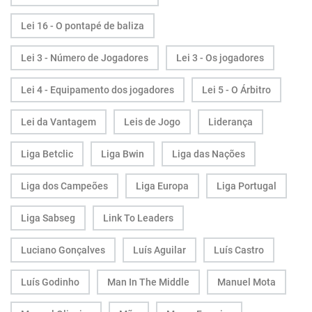
Lei 16 - O pontapé de baliza
Lei 3 - Número de Jogadores
Lei 3 - Os jogadores
Lei 4 - Equipamento dos jogadores
Lei 5 - O Árbitro
Lei da Vantagem
Leis de Jogo
Liderança
Liga Betclic
Liga Bwin
Liga das Nações
Liga dos Campeões
Liga Europa
Liga Portugal
Liga Sabseg
Link To Leaders
Luciano Gonçalves
Luís Aguilar
Luís Castro
Luís Godinho
Man In The Middle
Manuel Mota