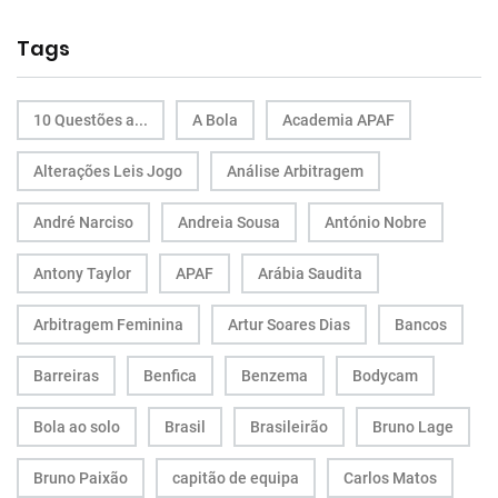
Tags
10 Questões a...
A Bola
Academia APAF
Alterações Leis Jogo
Análise Arbitragem
André Narciso
Andreia Sousa
António Nobre
Antony Taylor
APAF
Arábia Saudita
Arbitragem Feminina
Artur Soares Dias
Bancos
Barreiras
Benfica
Benzema
Bodycam
Bola ao solo
Brasil
Brasileirão
Bruno Lage
Bruno Paixão
capitão de equipa
Carlos Matos