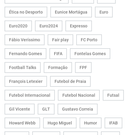
Ética no Desporto
Eunice Mortágua
Euro
Euro2020
Euro2024
Expresso
Fábio Veríssimo
Fair play
FC Porto
Fernando Gomes
FIFA
Fontelas Gomes
Football Talks
Formação
FPF
François Letexier
Futebol de Praia
Futebol Internacional
Futebol Nacional
Futsal
Gil Vicente
GLT
Gustavo Correia
Howard Webb
Hugo Miguel
Humor
IFAB