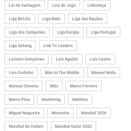
Lei da Vantagem
Leis de Jogo
Liderança
Liga Betclic
Liga Bwin
Liga das Nações
Liga dos Campeões
Liga Europa
Liga Portugal
Liga Sabseg
Link To Leaders
Luciano Gonçalves
Luís Aguilar
Luís Castro
Luís Godinho
Man In The Middle
Manuel Mota
Manuel Oliveira
Mão
Marco Ferreira
Marco Pina
Marketing
Mathieu
Miguel Nogueira
Mourinho
Mundial 2026
Mundial de Clubes
Mundial Qatar 2022