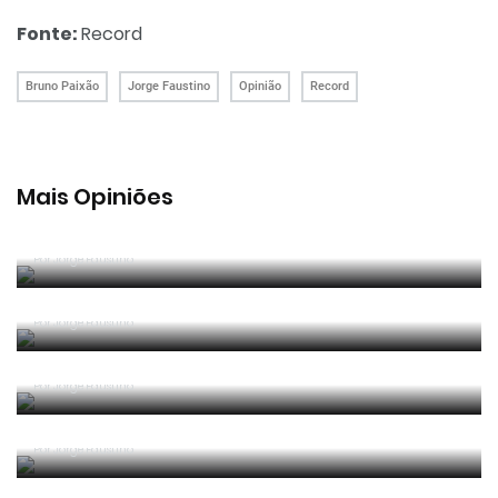
Fonte:
Record
Bruno Paixão
Jorge Faustino
Opinião
Record
Mais Opiniões
Guerra, Glória e Honra
Por
Jorge Faustino
Reconhecer os erros
Por
Jorge Faustino
Competência e boa sorte
Por
Jorge Faustino
Era penálti sim
Por
Jorge Faustino
Um “não caso” de arbitragem