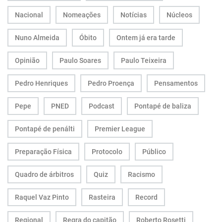
Nacional
Nomeações
Notícias
Núcleos
Nuno Almeida
Óbito
Ontem já era tarde
Opinião
Paulo Soares
Paulo Teixeira
Pedro Henriques
Pedro Proença
Pensamentos
Pepe
PNED
Podcast
Pontapé de baliza
Pontapé de penálti
Premier League
Preparação Física
Protocolo
Público
Quadro de árbitros
Quiz
Racismo
Raquel Vaz Pinto
Rasteira
Record
Regional
Regra do capitão
Roberto Rosetti