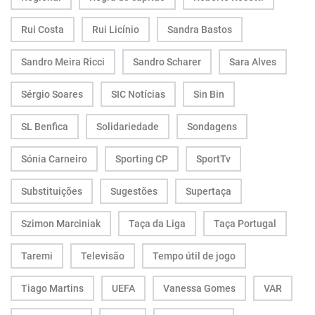
Rui Costa
Rui Licínio
Sandra Bastos
Sandro Meira Ricci
Sandro Scharer
Sara Alves
Sérgio Soares
SIC Notícias
Sin Bin
SL Benfica
Solidariedade
Sondagens
Sónia Carneiro
Sporting CP
SportTv
Substituições
Sugestões
Supertaça
Szimon Marciniak
Taça da Liga
Taça Portugal
Taremi
Televisão
Tempo útil de jogo
Tiago Martins
UEFA
Vanessa Gomes
VAR