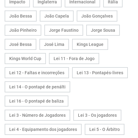
Impacto
Inglaterra
Internacional
Itália
João Bessa
João Capela
João Gonçalves
João Pinheiro
Jorge Faustino
Jorge Sousa
José Bessa
José Lima
Kings League
Kings World Cup
Lei 11 - Fora de Jogo
Lei 12 - Faltas e incorreções
Lei 13 - Pontapés-livres
Lei 14 - O pontapé de penálti
Lei 16 - O pontapé de baliza
Lei 3 - Número de Jogadores
Lei 3 - Os jogadores
Lei 4 - Equipamento dos jogadores
Lei 5 - O Árbitro