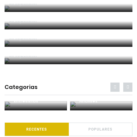
Por
Jorge Faustino
Entre os melhores do mundo
Por
Jorge Faustino
Critério e observação
Por
Jorge Faustino
Forma vs Conteúdo
Por
Jorge Faustino
Categorias
Entrevistas
Análises
RECENTES
POPULARES