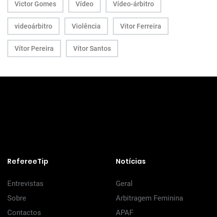
Victor Gomes
Vídeo
Vídeo-árbitro
videoárbitro
Violência
Vitor Ferreira
Vítor Pereira
Vítor Santos
RefereeTip
Notícias
Entrevistas
Geral
Sobre
Arbitragem Feminina
Contactos
APAF