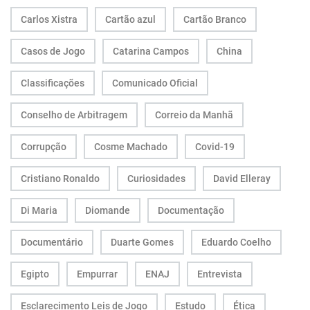
Carlos Xistra
Cartão azul
Cartão Branco
Casos de Jogo
Catarina Campos
China
Classificações
Comunicado Oficial
Conselho de Arbitragem
Correio da Manhã
Corrupção
Cosme Machado
Covid-19
Cristiano Ronaldo
Curiosidades
David Elleray
Di Maria
Diomande
Documentação
Documentário
Duarte Gomes
Eduardo Coelho
Egipto
Empurrar
ENAJ
Entrevista
Esclarecimento Leis de Jogo
Estudo
Ética