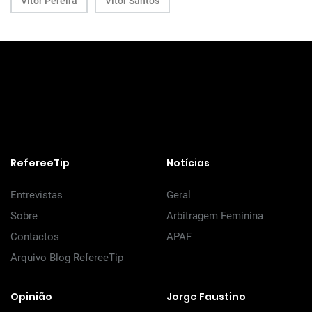
Vítor Pereira
Vítor Santos
RefereeTip
Notícias
Entrevistas
Geral
Sobre
Arbitragem Feminina
Contactos
APAF
Arquivo Blog RefereeTip
Opinião
Jorge Faustino