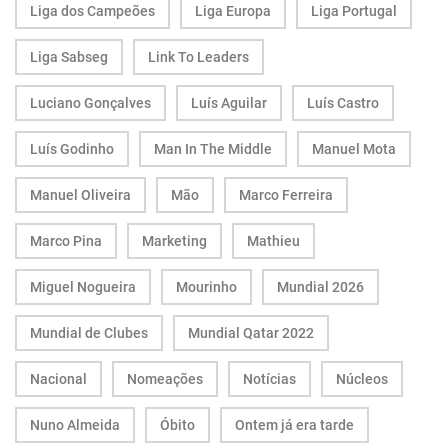
Liga dos Campeões
Liga Europa
Liga Portugal
Liga Sabseg
Link To Leaders
Luciano Gonçalves
Luís Aguilar
Luís Castro
Luís Godinho
Man In The Middle
Manuel Mota
Manuel Oliveira
Mão
Marco Ferreira
Marco Pina
Marketing
Mathieu
Miguel Nogueira
Mourinho
Mundial 2026
Mundial de Clubes
Mundial Qatar 2022
Nacional
Nomeações
Notícias
Núcleos
Nuno Almeida
Óbito
Ontem já era tarde