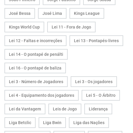
José Bessa
José Lima
Kings League
Kings World Cup
Lei 11 - Fora de Jogo
Lei 12 - Faltas e incorreções
Lei 13 - Pontapés-livres
Lei 14 - O pontapé de penálti
Lei 16 - O pontapé de baliza
Lei 3 - Número de Jogadores
Lei 3 - Os jogadores
Lei 4 - Equipamento dos jogadores
Lei 5 - O Árbitro
Lei da Vantagem
Leis de Jogo
Liderança
Liga Betclic
Liga Bwin
Liga das Nações