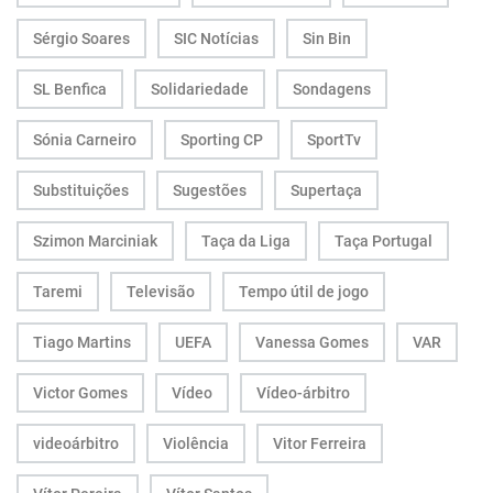
Sérgio Soares
SIC Notícias
Sin Bin
SL Benfica
Solidariedade
Sondagens
Sónia Carneiro
Sporting CP
SportTv
Substituições
Sugestões
Supertaça
Szimon Marciniak
Taça da Liga
Taça Portugal
Taremi
Televisão
Tempo útil de jogo
Tiago Martins
UEFA
Vanessa Gomes
VAR
Victor Gomes
Vídeo
Vídeo-árbitro
videoárbitro
Violência
Vitor Ferreira