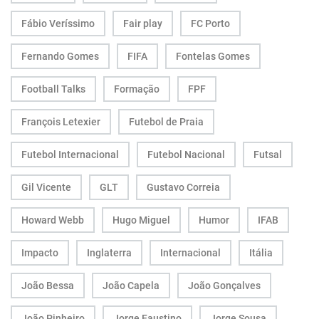
Fábio Veríssimo
Fair play
FC Porto
Fernando Gomes
FIFA
Fontelas Gomes
Football Talks
Formação
FPF
François Letexier
Futebol de Praia
Futebol Internacional
Futebol Nacional
Futsal
Gil Vicente
GLT
Gustavo Correia
Howard Webb
Hugo Miguel
Humor
IFAB
Impacto
Inglaterra
Internacional
Itália
João Bessa
João Capela
João Gonçalves
João Pinheiro
Jorge Faustino
Jorge Sousa