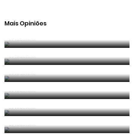
Mais Opiniões
Guerra, Glória e Honra
Por
Jorge Faustino
Reconhecer os erros
Por
Jorge Faustino
Competência e boa sorte
Por
Jorge Faustino
Era penálti sim
Por
Jorge Faustino
Um “não caso” de arbitragem
Por
Jorge Faustino
Entre os melhores do mundo
Por
Jorge Faustino