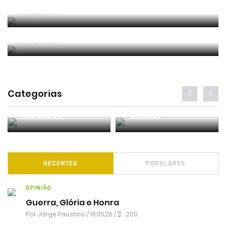
Critério e observação
Por
Jorge Faustino
Forma vs Conteúdo
Por
Jorge Faustino
Categorias
Entrevistas
Análises
RECENTES
POPULARES
OPINIÃO
Guerra, Glória e Honra
Por
Jorge Faustino
/ 18.05.26 /
200