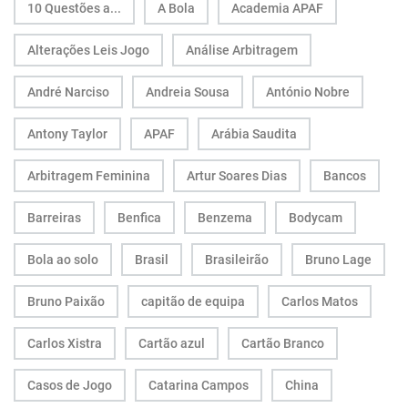
10 Questões a...
A Bola
Academia APAF
Alterações Leis Jogo
Análise Arbitragem
André Narciso
Andreia Sousa
António Nobre
Antony Taylor
APAF
Arábia Saudita
Arbitragem Feminina
Artur Soares Dias
Bancos
Barreiras
Benfica
Benzema
Bodycam
Bola ao solo
Brasil
Brasileirão
Bruno Lage
Bruno Paixão
capitão de equipa
Carlos Matos
Carlos Xistra
Cartão azul
Cartão Branco
Casos de Jogo
Catarina Campos
China