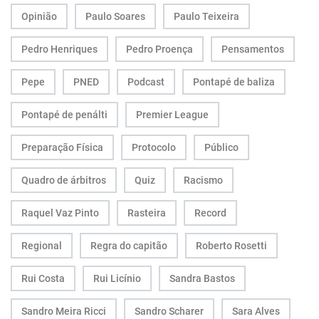
Opinião
Paulo Soares
Paulo Teixeira
Pedro Henriques
Pedro Proença
Pensamentos
Pepe
PNED
Podcast
Pontapé de baliza
Pontapé de penálti
Premier League
Preparação Física
Protocolo
Público
Quadro de árbitros
Quiz
Racismo
Raquel Vaz Pinto
Rasteira
Record
Regional
Regra do capitão
Roberto Rosetti
Rui Costa
Rui Licínio
Sandra Bastos
Sandro Meira Ricci
Sandro Scharer
Sara Alves