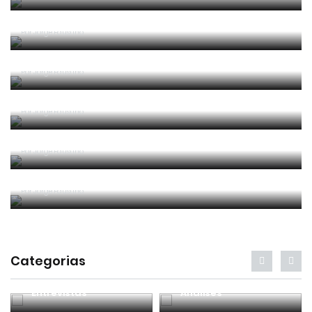
Um “não caso” de arbitragem
Por
Jorge Faustino
Entre os melhores do mundo
Por
Jorge Faustino
Critério e observação
Por
Jorge Faustino
Forma vs Conteúdo
Por
Jorge Faustino
Competência e tranquilidade
Por
Jorge Faustino
Categorias
Entrevistas
Análises