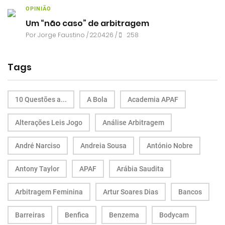
OPINIÃO
Um “não caso” de arbitragem
Por
Jorge Faustino
/ 22.04.26 /
258
Tags
10 Questões a...
A Bola
Academia APAF
Alterações Leis Jogo
Análise Arbitragem
André Narciso
Andreia Sousa
António Nobre
Antony Taylor
APAF
Arábia Saudita
Arbitragem Feminina
Artur Soares Dias
Bancos
Barreiras
Benfica
Benzema
Bodycam