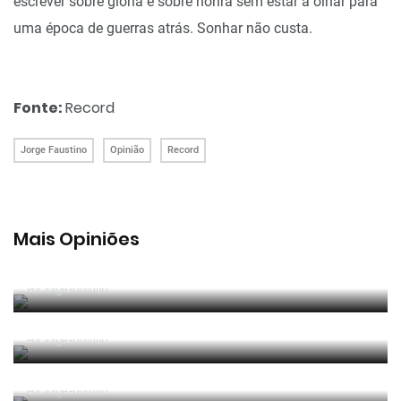
escrever sobre glória e sobre honra sem estar a olhar para
uma época de guerras atrás. Sonhar não custa.
Fonte:
Record
Jorge Faustino
Opinião
Record
Mais Opiniões
Reconhecer os erros
Por
Jorge Faustino
Competência e boa sorte
Por
Jorge Faustino
Era penálti sim
Por
Jorge Faustino