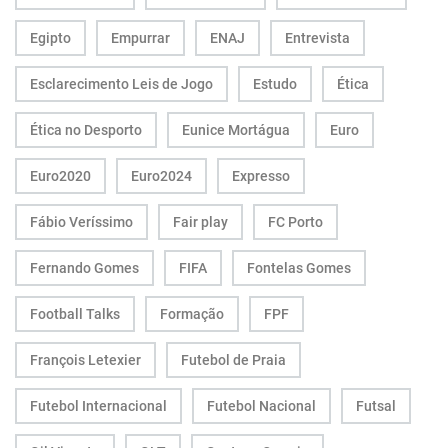
Egipto
Empurrar
ENAJ
Entrevista
Esclarecimento Leis de Jogo
Estudo
Ética
Ética no Desporto
Eunice Mortágua
Euro
Euro2020
Euro2024
Expresso
Fábio Veríssimo
Fair play
FC Porto
Fernando Gomes
FIFA
Fontelas Gomes
Football Talks
Formação
FPF
François Letexier
Futebol de Praia
Futebol Internacional
Futebol Nacional
Futsal