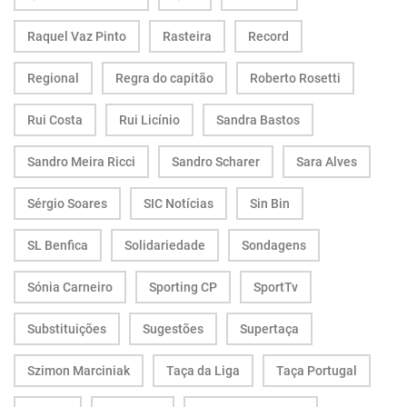
Raquel Vaz Pinto
Rasteira
Record
Regional
Regra do capitão
Roberto Rosetti
Rui Costa
Rui Licínio
Sandra Bastos
Sandro Meira Ricci
Sandro Scharer
Sara Alves
Sérgio Soares
SIC Notícias
Sin Bin
SL Benfica
Solidariedade
Sondagens
Sónia Carneiro
Sporting CP
SportTv
Substituições
Sugestões
Supertaça
Szimon Marciniak
Taça da Liga
Taça Portugal