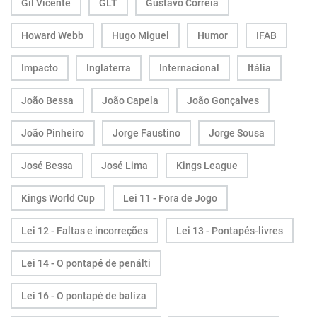
Gil Vicente
GLT
Gustavo Correia
Howard Webb
Hugo Miguel
Humor
IFAB
Impacto
Inglaterra
Internacional
Itália
João Bessa
João Capela
João Gonçalves
João Pinheiro
Jorge Faustino
Jorge Sousa
José Bessa
José Lima
Kings League
Kings World Cup
Lei 11 - Fora de Jogo
Lei 12 - Faltas e incorreções
Lei 13 - Pontapés-livres
Lei 14 - O pontapé de penálti
Lei 16 - O pontapé de baliza