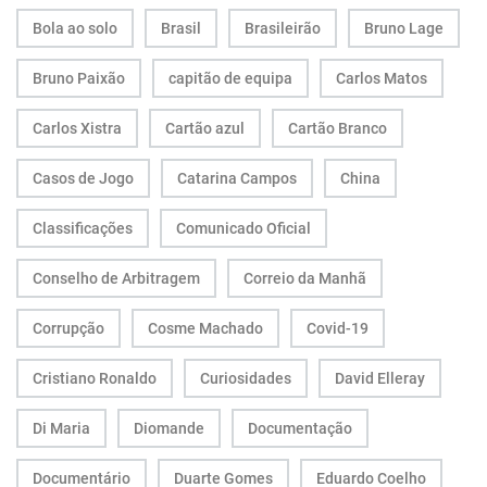
Bola ao solo
Brasil
Brasileirão
Bruno Lage
Bruno Paixão
capitão de equipa
Carlos Matos
Carlos Xistra
Cartão azul
Cartão Branco
Casos de Jogo
Catarina Campos
China
Classificações
Comunicado Oficial
Conselho de Arbitragem
Correio da Manhã
Corrupção
Cosme Machado
Covid-19
Cristiano Ronaldo
Curiosidades
David Elleray
Di Maria
Diomande
Documentação
Documentário
Duarte Gomes
Eduardo Coelho