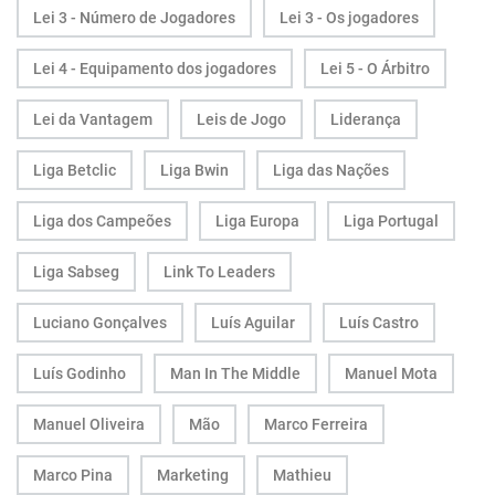
Lei 3 - Número de Jogadores
Lei 3 - Os jogadores
Lei 4 - Equipamento dos jogadores
Lei 5 - O Árbitro
Lei da Vantagem
Leis de Jogo
Liderança
Liga Betclic
Liga Bwin
Liga das Nações
Liga dos Campeões
Liga Europa
Liga Portugal
Liga Sabseg
Link To Leaders
Luciano Gonçalves
Luís Aguilar
Luís Castro
Luís Godinho
Man In The Middle
Manuel Mota
Manuel Oliveira
Mão
Marco Ferreira
Marco Pina
Marketing
Mathieu