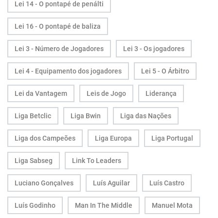
Lei 14 - O pontapé de penálti
Lei 16 - O pontapé de baliza
Lei 3 - Número de Jogadores
Lei 3 - Os jogadores
Lei 4 - Equipamento dos jogadores
Lei 5 - O Árbitro
Lei da Vantagem
Leis de Jogo
Liderança
Liga Betclic
Liga Bwin
Liga das Nações
Liga dos Campeões
Liga Europa
Liga Portugal
Liga Sabseg
Link To Leaders
Luciano Gonçalves
Luís Aguilar
Luís Castro
Luís Godinho
Man In The Middle
Manuel Mota