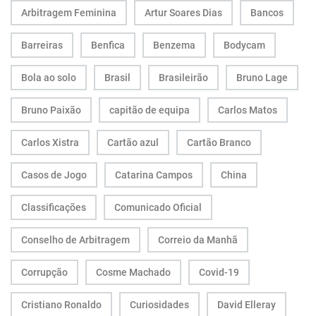
Arbitragem Feminina
Artur Soares Dias
Bancos
Barreiras
Benfica
Benzema
Bodycam
Bola ao solo
Brasil
Brasileirão
Bruno Lage
Bruno Paixão
capitão de equipa
Carlos Matos
Carlos Xistra
Cartão azul
Cartão Branco
Casos de Jogo
Catarina Campos
China
Classificações
Comunicado Oficial
Conselho de Arbitragem
Correio da Manhã
Corrupção
Cosme Machado
Covid-19
Cristiano Ronaldo
Curiosidades
David Elleray