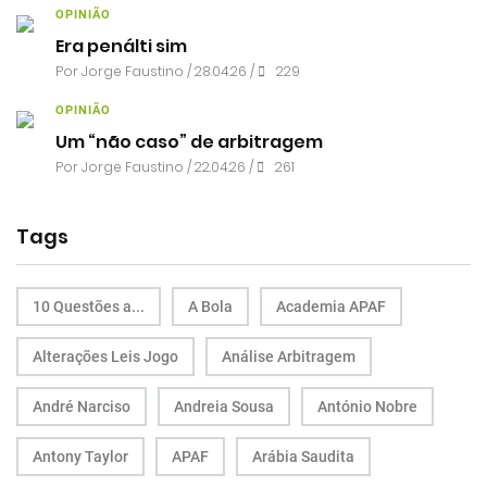
OPINIÃO
Era penálti sim
Por
Jorge Faustino
/ 28.04.26 /
229
OPINIÃO
Um “não caso” de arbitragem
Por
Jorge Faustino
/ 22.04.26 /
261
Tags
10 Questões a...
A Bola
Academia APAF
Alterações Leis Jogo
Análise Arbitragem
André Narciso
Andreia Sousa
António Nobre
Antony Taylor
APAF
Arábia Saudita