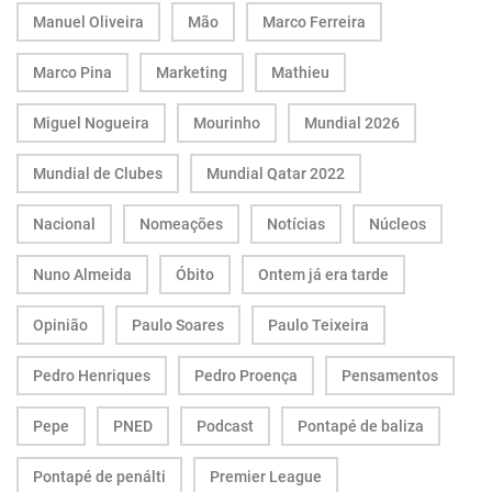
Manuel Oliveira
Mão
Marco Ferreira
Marco Pina
Marketing
Mathieu
Miguel Nogueira
Mourinho
Mundial 2026
Mundial de Clubes
Mundial Qatar 2022
Nacional
Nomeações
Notícias
Núcleos
Nuno Almeida
Óbito
Ontem já era tarde
Opinião
Paulo Soares
Paulo Teixeira
Pedro Henriques
Pedro Proença
Pensamentos
Pepe
PNED
Podcast
Pontapé de baliza
Pontapé de penálti
Premier League