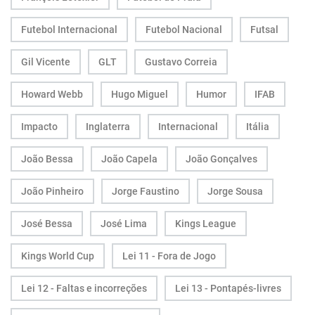
Futebol Internacional
Futebol Nacional
Futsal
Gil Vicente
GLT
Gustavo Correia
Howard Webb
Hugo Miguel
Humor
IFAB
Impacto
Inglaterra
Internacional
Itália
João Bessa
João Capela
João Gonçalves
João Pinheiro
Jorge Faustino
Jorge Sousa
José Bessa
José Lima
Kings League
Kings World Cup
Lei 11 - Fora de Jogo
Lei 12 - Faltas e incorreções
Lei 13 - Pontapés-livres