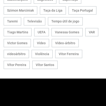
Szimon Marciniak
Taça da Liga
Taça Portugal
Taremi
Televisão
Tempo útil de jogo
Tiago Martins
UEFA
Vanessa Gomes
VAR
Victor Gomes
Vídeo
Vídeo-árbitro
videoárbitro
Violência
Vitor Ferreira
Vítor Pereira
Vítor Santos