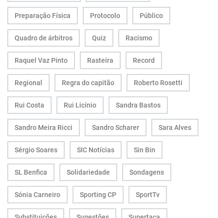
Preparação Física
Protocolo
Público
Quadro de árbitros
Quiz
Racismo
Raquel Vaz Pinto
Rasteira
Record
Regional
Regra do capitão
Roberto Rosetti
Rui Costa
Rui Licínio
Sandra Bastos
Sandro Meira Ricci
Sandro Scharer
Sara Alves
Sérgio Soares
SIC Notícias
Sin Bin
SL Benfica
Solidariedade
Sondagens
Sónia Carneiro
Sporting CP
SportTv
Substituições
Sugestões
Supertaça