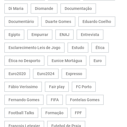
Di Maria
Diomande
Documentação
Documentário
Duarte Gomes
Eduardo Coelho
Egipto
Empurrar
ENAJ
Entrevista
Esclarecimento Leis de Jogo
Estudo
Ética
Ética no Desporto
Eunice Mortágua
Euro
Euro2020
Euro2024
Expresso
Fábio Veríssimo
Fair play
FC Porto
Fernando Gomes
FIFA
Fontelas Gomes
Football Talks
Formação
FPF
François Letexier
Futebol de Praia