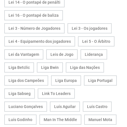
Lei 14 - O pontapé de penálti
Lei 16 - O pontapé de baliza
Lei 3 - Número de Jogadores
Lei 3 - Os jogadores
Lei 4 - Equipamento dos jogadores
Lei 5 - O Árbitro
Lei da Vantagem
Leis de Jogo
Liderança
Liga Betclic
Liga Bwin
Liga das Nações
Liga dos Campeões
Liga Europa
Liga Portugal
Liga Sabseg
Link To Leaders
Luciano Gonçalves
Luís Aguilar
Luís Castro
Luís Godinho
Man In The Middle
Manuel Mota