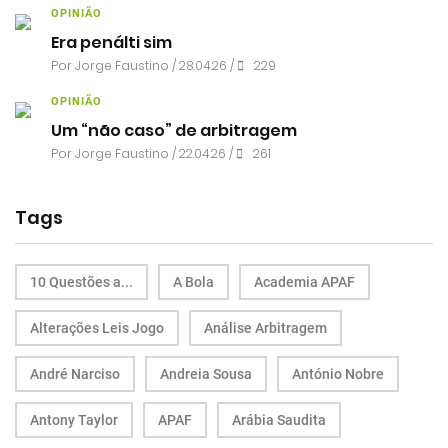
OPINIÃO
Era penálti sim
Por
Jorge Faustino
/ 28.04.26 /
229
OPINIÃO
Um “não caso” de arbitragem
Por
Jorge Faustino
/ 22.04.26 /
261
Tags
10 Questões a...
A Bola
Academia APAF
Alterações Leis Jogo
Análise Arbitragem
André Narciso
Andreia Sousa
António Nobre
Antony Taylor
APAF
Arábia Saudita