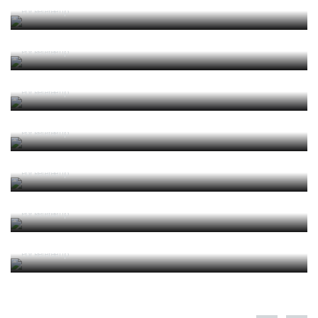
2025/2026 Laws of the Game
Por RefereeTip
2025 04 Alterações e Esclarecimentos às Leis de
Jogo 2025-2026 (Circular IFAB)
Por RefereeTip
2024/2025 Leis de Jogo
Por RefereeTip
2024/2025 Laws of the Game
Por RefereeTip
2024 05 Alterações e Esclarecimentos às Leis de
Jogo 2024-2025 (Circular IFAB)
Por RefereeTip
2023 06 Alterações e Esclarecimentos às Leis de
Jogo 2023-2024 (Circular IFAB)
Por RefereeTip
2023/2024 Apresentação alterações Leis Jogo
(.ppt)
Por RefereeTip