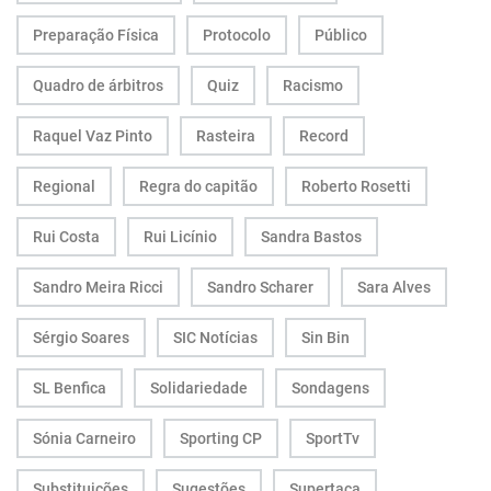
Preparação Física
Protocolo
Público
Quadro de árbitros
Quiz
Racismo
Raquel Vaz Pinto
Rasteira
Record
Regional
Regra do capitão
Roberto Rosetti
Rui Costa
Rui Licínio
Sandra Bastos
Sandro Meira Ricci
Sandro Scharer
Sara Alves
Sérgio Soares
SIC Notícias
Sin Bin
SL Benfica
Solidariedade
Sondagens
Sónia Carneiro
Sporting CP
SportTv
Substituições
Sugestões
Supertaça