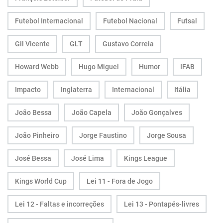
Futebol Internacional
Futebol Nacional
Futsal
Gil Vicente
GLT
Gustavo Correia
Howard Webb
Hugo Miguel
Humor
IFAB
Impacto
Inglaterra
Internacional
Itália
João Bessa
João Capela
João Gonçalves
João Pinheiro
Jorge Faustino
Jorge Sousa
José Bessa
José Lima
Kings League
Kings World Cup
Lei 11 - Fora de Jogo
Lei 12 - Faltas e incorreções
Lei 13 - Pontapés-livres