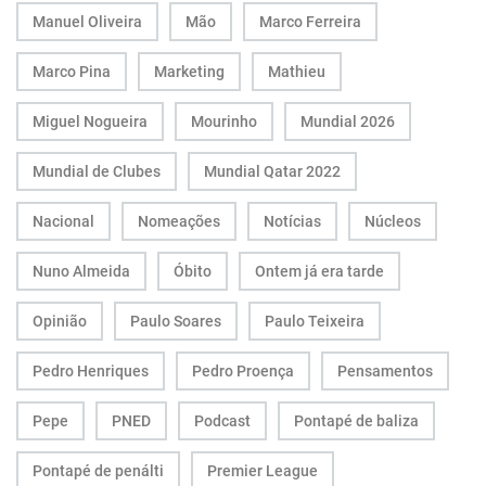
Manuel Oliveira
Mão
Marco Ferreira
Marco Pina
Marketing
Mathieu
Miguel Nogueira
Mourinho
Mundial 2026
Mundial de Clubes
Mundial Qatar 2022
Nacional
Nomeações
Notícias
Núcleos
Nuno Almeida
Óbito
Ontem já era tarde
Opinião
Paulo Soares
Paulo Teixeira
Pedro Henriques
Pedro Proença
Pensamentos
Pepe
PNED
Podcast
Pontapé de baliza
Pontapé de penálti
Premier League