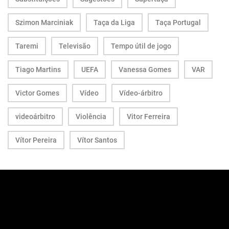
Szimon Marciniak
Taça da Liga
Taça Portugal
Taremi
Televisão
Tempo útil de jogo
Tiago Martins
UEFA
Vanessa Gomes
VAR
Victor Gomes
Vídeo
Vídeo-árbitro
videoárbitro
Violência
Vitor Ferreira
Vítor Pereira
Vítor Santos