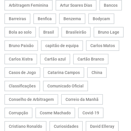
Arbitragem Feminina
Artur Soares Dias
Bancos
Barreiras
Benfica
Benzema
Bodycam
Bola ao solo
Brasil
Brasileirão
Bruno Lage
Bruno Paixão
capitão de equipa
Carlos Matos
Carlos Xistra
Cartão azul
Cartão Branco
Casos de Jogo
Catarina Campos
China
Classificações
Comunicado Oficial
Conselho de Arbitragem
Correio da Manhã
Corrupção
Cosme Machado
Covid-19
Cristiano Ronaldo
Curiosidades
David Elleray