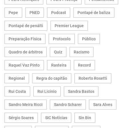
Pepe
PNED
Podcast
Pontapé de baliza
Pontapé de penálti
Premier League
Preparação Física
Protocolo
Público
Quadro de árbitros
Quiz
Racismo
Raquel Vaz Pinto
Rasteira
Record
Regional
Regra do capitão
Roberto Rosetti
Rui Costa
Rui Licínio
Sandra Bastos
Sandro Meira Ricci
Sandro Scharer
Sara Alves
Sérgio Soares
SIC Notícias
Sin Bin