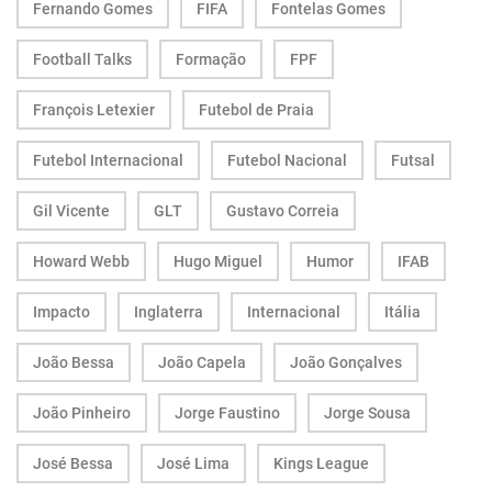
Fernando Gomes
FIFA
Fontelas Gomes
Football Talks
Formação
FPF
François Letexier
Futebol de Praia
Futebol Internacional
Futebol Nacional
Futsal
Gil Vicente
GLT
Gustavo Correia
Howard Webb
Hugo Miguel
Humor
IFAB
Impacto
Inglaterra
Internacional
Itália
João Bessa
João Capela
João Gonçalves
João Pinheiro
Jorge Faustino
Jorge Sousa
José Bessa
José Lima
Kings League