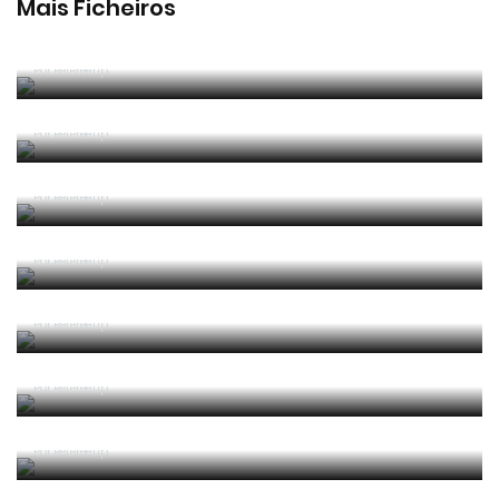
Mais Ficheiros
2025/2026 Manual de Instruções para Árbitros de
Futebol
Por RefereeTip
2025/2026 Leis de Jogo
Por RefereeTip
2025/2026 Laws of the Game
Por RefereeTip
2024/2025 Leis de Jogo
Por RefereeTip
2024/2025 Laws of the Game
Por RefereeTip
2024 05 Alterações e Esclarecimentos às Leis de
Jogo 2024-2025 (Circular IFAB)
Por RefereeTip
2023 06 Alterações e Esclarecimentos às Leis de
Jogo 2023-2024 (Circular IFAB)
Por RefereeTip
2023/2024 Apresentação alterações Leis Jogo