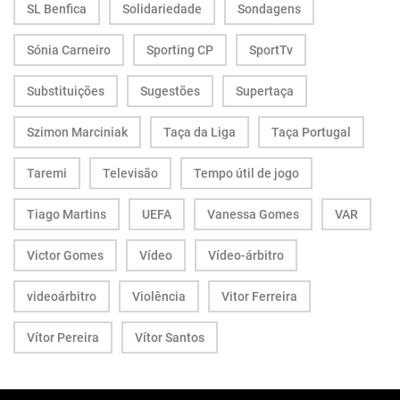
SL Benfica
Solidariedade
Sondagens
Sónia Carneiro
Sporting CP
SportTv
Substituições
Sugestões
Supertaça
Szimon Marciniak
Taça da Liga
Taça Portugal
Taremi
Televisão
Tempo útil de jogo
Tiago Martins
UEFA
Vanessa Gomes
VAR
Victor Gomes
Vídeo
Vídeo-árbitro
videoárbitro
Violência
Vitor Ferreira
Vítor Pereira
Vítor Santos