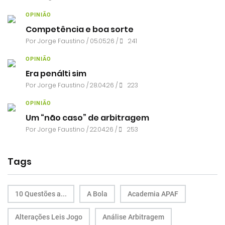
OPINIÃO
Competência e boa sorte
Por
Jorge Faustino
/ 05.05.26 /
241
OPINIÃO
Era penálti sim
Por
Jorge Faustino
/ 28.04.26 /
223
OPINIÃO
Um “não caso” de arbitragem
Por
Jorge Faustino
/ 22.04.26 /
253
Tags
10 Questões a...
A Bola
Academia APAF
Alterações Leis Jogo
Análise Arbitragem