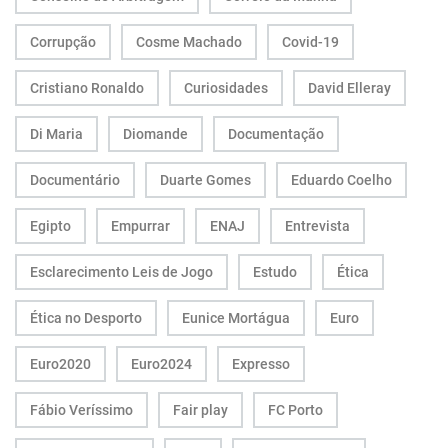
Corrupção
Cosme Machado
Covid-19
Cristiano Ronaldo
Curiosidades
David Elleray
Di Maria
Diomande
Documentação
Documentário
Duarte Gomes
Eduardo Coelho
Egipto
Empurrar
ENAJ
Entrevista
Esclarecimento Leis de Jogo
Estudo
Ética
Ética no Desporto
Eunice Mortágua
Euro
Euro2020
Euro2024
Expresso
Fábio Veríssimo
Fair play
FC Porto