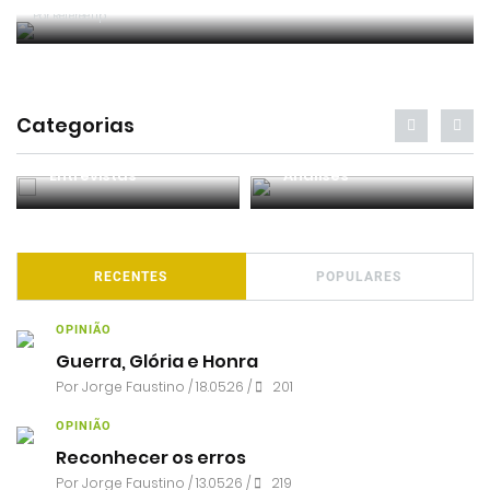
(.ppt)
Por RefereeTip
Categorias
Entrevistas
Análises
RECENTES
POPULARES
OPINIÃO
Guerra, Glória e Honra
Por
Jorge Faustino
/ 18.05.26 /
201
OPINIÃO
Reconhecer os erros
Por
Jorge Faustino
/ 13.05.26 /
219