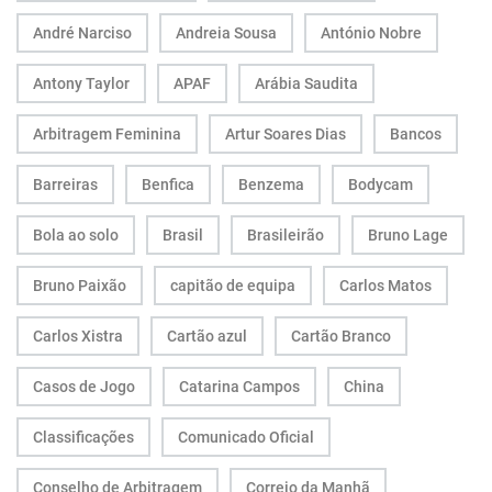
André Narciso
Andreia Sousa
António Nobre
Antony Taylor
APAF
Arábia Saudita
Arbitragem Feminina
Artur Soares Dias
Bancos
Barreiras
Benfica
Benzema
Bodycam
Bola ao solo
Brasil
Brasileirão
Bruno Lage
Bruno Paixão
capitão de equipa
Carlos Matos
Carlos Xistra
Cartão azul
Cartão Branco
Casos de Jogo
Catarina Campos
China
Classificações
Comunicado Oficial
Conselho de Arbitragem
Correio da Manhã