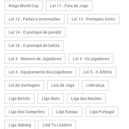
Kings World Cup
Lei 11 - Fora de Jogo
Lei 12 - Faltas e incorreções
Lei 13 - Pontapés-livres
Lei 14 - O pontapé de penálti
Lei 16 - O pontapé de baliza
Lei 3 - Número de Jogadores
Lei 3 - Os jogadores
Lei 4 - Equipamento dos jogadores
Lei 5 - O Árbitro
Lei da Vantagem
Leis de Jogo
Liderança
Liga Betclic
Liga Bwin
Liga das Nações
Liga dos Campeões
Liga Europa
Liga Portugal
Liga Sabseg
Link To Leaders