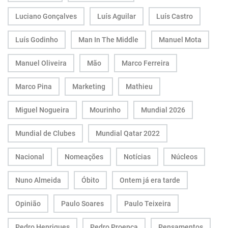
Luciano Gonçalves
Luís Aguilar
Luís Castro
Luís Godinho
Man In The Middle
Manuel Mota
Manuel Oliveira
Mão
Marco Ferreira
Marco Pina
Marketing
Mathieu
Miguel Nogueira
Mourinho
Mundial 2026
Mundial de Clubes
Mundial Qatar 2022
Nacional
Nomeações
Notícias
Núcleos
Nuno Almeida
Óbito
Ontem já era tarde
Opinião
Paulo Soares
Paulo Teixeira
Pedro Henriques
Pedro Proença
Pensamentos