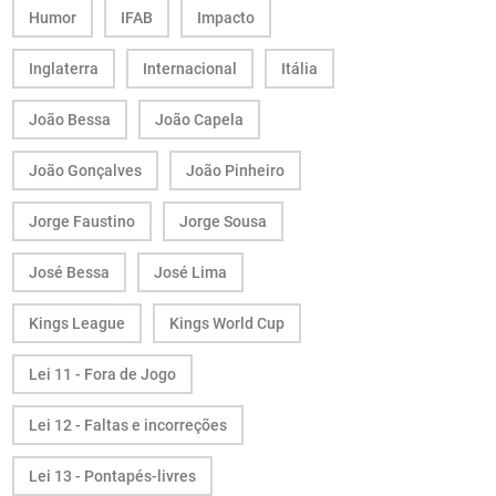
Humor
IFAB
Impacto
Inglaterra
Internacional
Itália
João Bessa
João Capela
João Gonçalves
João Pinheiro
Jorge Faustino
Jorge Sousa
José Bessa
José Lima
Kings League
Kings World Cup
Lei 11 - Fora de Jogo
Lei 12 - Faltas e incorreções
Lei 13 - Pontapés-livres