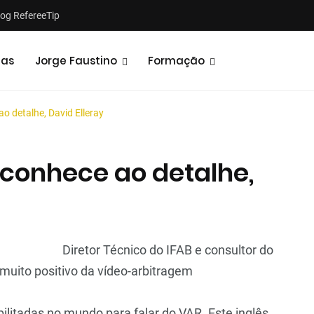
log RefereeTip
tas
Jorge Faustino
Formação
o detalhe, David Elleray
conhece ao detalhe,
Notícias
Opiniões
Diretor Técnico do IFAB e consultor do
uito positivo da vídeo-arbitragem
ilitadas no mundo para falar do VAR. Este inglês