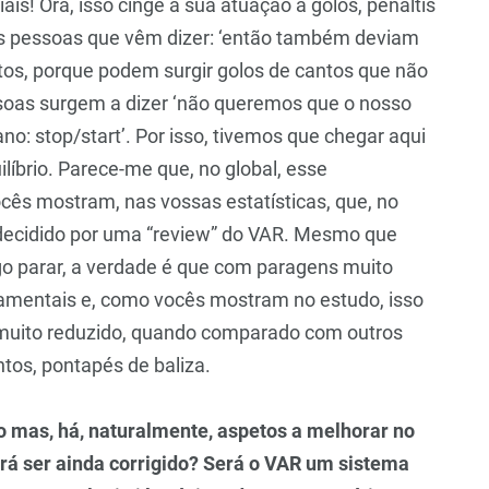
s! Ora, isso cinge a sua atuação a golos, penáltis
 as pessoas que vêm dizer: ‘então também deviam
tos, porque podem surgir golos de cantos que não
oas surgem a dizer ‘não queremos que o nosso
o: stop/start’. Por isso, tivemos que chegar aqui
íbrio. Parece-me que, no global, esse
cês mostram, nas vossas estatísticas, que, no
 decidido por uma “review” do VAR. Mesmo que
go parar, a verdade é que com paragens muito
amentais e, como vocês mostram no estudo, isso
 muito reduzido, quando comparado com outros
ntos, pontapés de baliza.
 mas, há, naturalmente, aspetos a melhorar no
rá ser ainda corrigido? Será o VAR um sistema