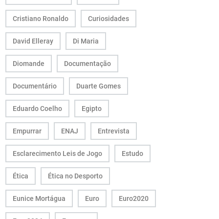
Cristiano Ronaldo
Curiosidades
David Elleray
Di Maria
Diomande
Documentação
Documentário
Duarte Gomes
Eduardo Coelho
Egipto
Empurrar
ENAJ
Entrevista
Esclarecimento Leis de Jogo
Estudo
Ética
Ética no Desporto
Eunice Mortágua
Euro
Euro2020