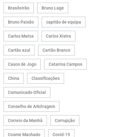
Brasileirão
Bruno Lage
Bruno Paixão
capitão de equipa
Carlos Matos
Carlos Xistra
Cartão azul
Cartão Branco
Casos de Jogo
Catarina Campos
China
Classificações
Comunicado Oficial
Conselho de Arbitragem
Correio da Manhã
Corrupção
Cosme Machado
Covid-19