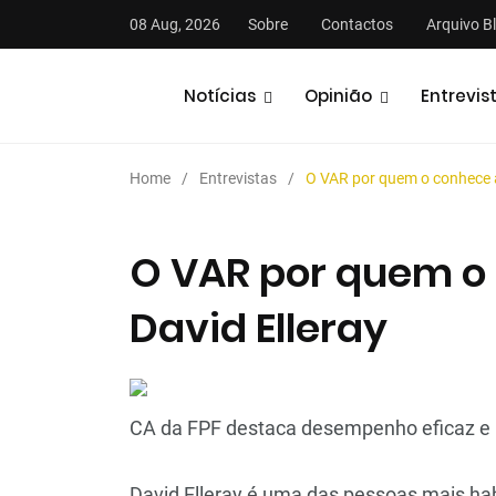
08 Aug, 2026
Sobre
Contactos
Arquivo B
Notícias
Opinião
Entrevis
Home
Entrevistas
O VAR por quem o conhece a
O VAR por quem o 
David Elleray
stas
Análises
Podcasts
CA da FPF destaca desempenho eficaz e m
David Elleray é uma das pessoas mais hab