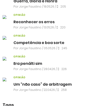
Guerra, Glória e Honra
Por
Jorge Faustino
/ 18.05.26 /
205
OPINIÃO
Reconhecer os erros
Por
Jorge Faustino
/ 13.05.26 /
220
OPINIÃO
Competência e boa sorte
Por
Jorge Faustino
/ 05.05.26 /
245
OPINIÃO
Era penálti sim
Por
Jorge Faustino
/ 28.04.26 /
226
OPINIÃO
Um “não caso” de arbitragem
Por
Jorge Faustino
/ 22.04.26 /
258
Tags