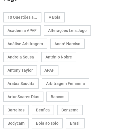
10 Questões a...
A Bola
Academia APAF
Alterações Leis Jogo
Análise Arbitragem
André Narciso
Andreia Sousa
António Nobre
Antony Taylor
APAF
Arábia Saudita
Arbitragem Feminina
Artur Soares Dias
Bancos
Barreiras
Benfica
Benzema
Bodycam
Bola ao solo
Brasil