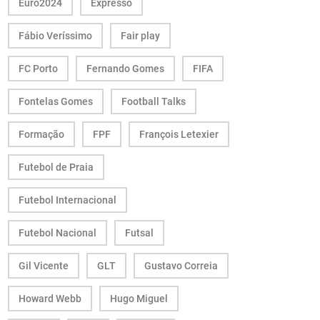
Euro2024
Expresso
Fábio Veríssimo
Fair play
FC Porto
Fernando Gomes
FIFA
Fontelas Gomes
Football Talks
Formação
FPF
François Letexier
Futebol de Praia
Futebol Internacional
Futebol Nacional
Futsal
Gil Vicente
GLT
Gustavo Correia
Howard Webb
Hugo Miguel