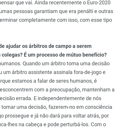
 pensar que vai. Ainda recentemente o Euro-2020
umas pessoas garantiam que era penálti e outras
 terminar completamente com isso, com esse tipo
de ajudar os árbitros de campo a serem
os colegas? É um processo de mútuo benefício?
s humanos. Quando um árbitro toma uma decisão
um árbitro assistente assinala fora-de-jogo e
orque estamos a falar de seres humanos, é
se desconcentrem com a preocupação, mantenham a
decisão errada. E independentemente de nós
e tomar uma decisão, fazerem-no em consciência
o prossegue e já não dará para voltar atrás, por
fica-lhes na cabeça e pode perturbá-los. Com o