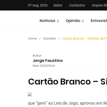
07 Aug, 2026
Sobre
Contactos
Arquivo B
Notícias
Opinião
Entrevis
Home
Opiniões
Cartão Branco – Símbolo de 
Autor
Jorge Faustino
Data: 02/02/2024
stas
Análises
Podcasts
Cartão Branco – S
que “gere” as Leis de Jogo, aprovou em N