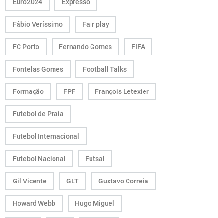
Euro2024
Expresso
Fábio Veríssimo
Fair play
FC Porto
Fernando Gomes
FIFA
Fontelas Gomes
Football Talks
Formação
FPF
François Letexier
Futebol de Praia
Futebol Internacional
Futebol Nacional
Futsal
Gil Vicente
GLT
Gustavo Correia
Howard Webb
Hugo Miguel