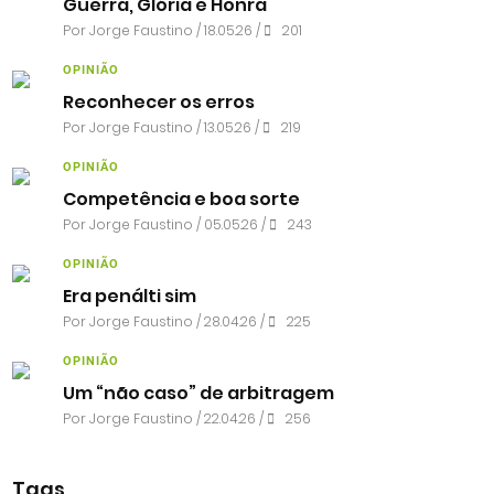
Guerra, Glória e Honra
Por
Jorge Faustino
/ 18.05.26 /
201
OPINIÃO
Reconhecer os erros
Por
Jorge Faustino
/ 13.05.26 /
219
OPINIÃO
Competência e boa sorte
Por
Jorge Faustino
/ 05.05.26 /
243
OPINIÃO
Era penálti sim
Por
Jorge Faustino
/ 28.04.26 /
225
OPINIÃO
Um “não caso” de arbitragem
Por
Jorge Faustino
/ 22.04.26 /
256
Tags