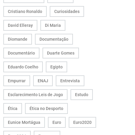
Cristiano Ronaldo
Curiosidades
David Elleray
Di Maria
Diomande
Documentação
Documentário
Duarte Gomes
Eduardo Coelho
Egipto
Empurrar
ENAJ
Entrevista
Esclarecimento Leis de Jogo
Estudo
Ética
Ética no Desporto
Eunice Mortágua
Euro
Euro2020