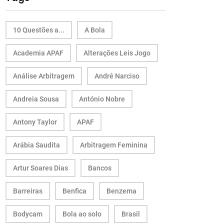
10 Questões a...
A Bola
Academia APAF
Alterações Leis Jogo
Análise Arbitragem
André Narciso
Andreia Sousa
António Nobre
Antony Taylor
APAF
Arábia Saudita
Arbitragem Feminina
Artur Soares Dias
Bancos
Barreiras
Benfica
Benzema
Bodycam
Bola ao solo
Brasil