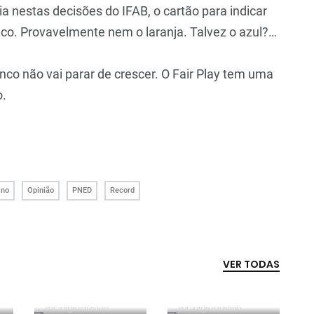
a nestas decisões do IFAB, o cartão para indicar
co. Provavelmente nem o laranja. Talvez o azul?…
co não vai parar de crescer. O Fair Play tem uma
o.
ino
Opinião
PNED
Record
VER TODAS
Competência e
boa sorte
Era penálti sim
Por
Jorge Faustino
Por
Jorge Faustino