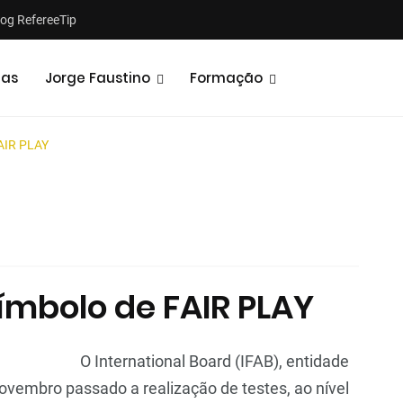
log RefereeTip
tas
Jorge Faustino
Formação
FAIR PLAY
Notícias
Opiniões
ímbolo de FAIR PLAY
O International Board (IFAB), entidade
ovembro passado a realização de testes, ao nível