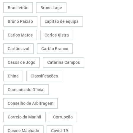
Brasileirão
Bruno Lage
Bruno Paixão
capitão de equipa
Carlos Matos
Carlos Xistra
Cartão azul
Cartão Branco
Casos de Jogo
Catarina Campos
China
Classificações
Comunicado Oficial
Conselho de Arbitragem
Correio da Manhã
Corrupção
Cosme Machado
Covid-19