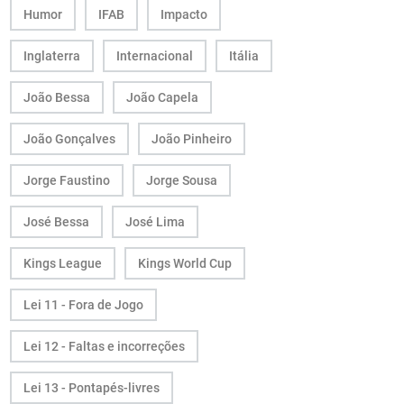
Humor
IFAB
Impacto
Inglaterra
Internacional
Itália
João Bessa
João Capela
João Gonçalves
João Pinheiro
Jorge Faustino
Jorge Sousa
José Bessa
José Lima
Kings League
Kings World Cup
Lei 11 - Fora de Jogo
Lei 12 - Faltas e incorreções
Lei 13 - Pontapés-livres