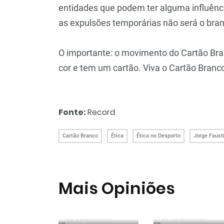
entidades que podem ter alguma influênci
as expulsões temporárias não será o bran
O importante: o movimento do Cartão Bran
cor e tem um cartão. Viva o Cartão Branc
Fonte:
Record
Cartão Branco
Ética
Ética no Desporto
Jorge Faust
Mais Opiniões
Guerra, Glória e
Reconhecer os
Honra
erros
Por
Jorge Faustino
Por
Entre os
Jorge Faustino