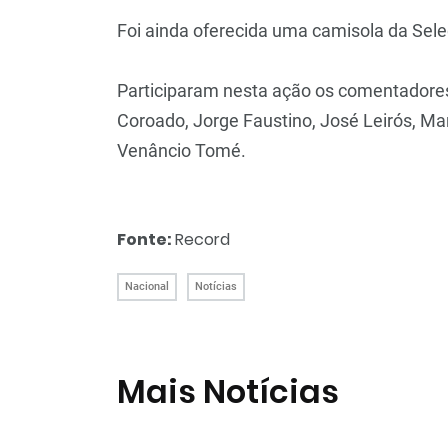
Foi ainda oferecida uma camisola da Sele
Participaram nesta ação os comentadores
Coroado, Jorge Faustino, José Leirós, Mar
Venâncio Tomé.
Fonte:
Record
Nacional
Notícias
Mais Notícias
João Pinheiro foi
João Pinheiro
o melhor árbitro
radiante com id
português em
ao Mundial: «É o