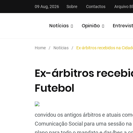
09 Aug, 2026
Sobre
Contactos
Arquivo B
Notícias
Opinião
Entrevis
Home
Notícias
Ex-árbitros recebidos na Cidad
Ex-árbitros receb
Futebol
stas
Análises
Podcasts
convidou os antigos árbitros e atuais co
Comunicação Social para uma sessão na C
plano para todo o mandato e dar-lhes a co