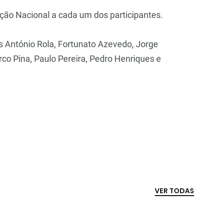
ção Nacional a cada um dos participantes.
 António Rola, Fortunato Azevedo, Jorge
co Pina, Paulo Pereira, Pedro Henriques e
VER TODAS
João Pinheiro
APAF espera que
a
nomeado pela
câmaras
FIFA para o
corporais