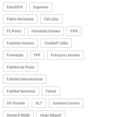
Euro2024
Expresso
Fábio Veríssimo
Fair play
FC Porto
Fernando Gomes
FIFA
Fontelas Gomes
Football Talks
Formação
FPF
François Letexier
Futebol de Praia
Futebol Internacional
Futebol Nacional
Futsal
Gil Vicente
GLT
Gustavo Correia
Howard Webb
Hugo Miguel