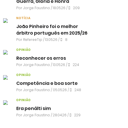
Guerra, Glória e Honra
Por
Jorge Faustino
/ 18.05.26 /
209
NOTÍCIA
João Pinheiro foi o melhor
árbitro português em 2025/26
Por RefereeTip / 13.05.26 /
8
OPINIÃO
Reconhecer os erros
Por
Jorge Faustino
/ 13.05.26 /
224
OPINIÃO
Competência e boa sorte
Por
Jorge Faustino
/ 05.05.26 /
248
OPINIÃO
Era penálti sim
Por
Jorge Faustino
/ 28.04.26 /
229