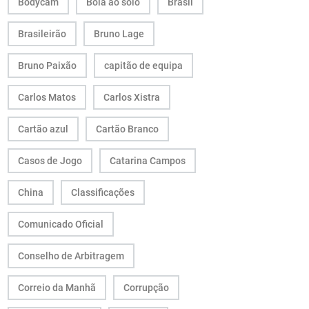
Bodycam
Bola ao solo
Brasil
Brasileirão
Bruno Lage
Bruno Paixão
capitão de equipa
Carlos Matos
Carlos Xistra
Cartão azul
Cartão Branco
Casos de Jogo
Catarina Campos
China
Classificações
Comunicado Oficial
Conselho de Arbitragem
Correio da Manhã
Corrupção