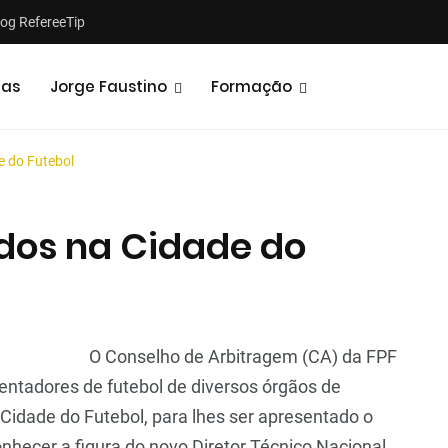
log RefereeTip
tas
Jorge Faustino
Formação
e do Futebol
idos na Cidade do
Notícias
Opiniões
O Conselho de Arbitragem (CA) da FPF
mentadores de futebol de diversos órgãos de
idade do Futebol, para lhes ser apresentado o
nhecer a figura do novo Diretor Técnico Nacional