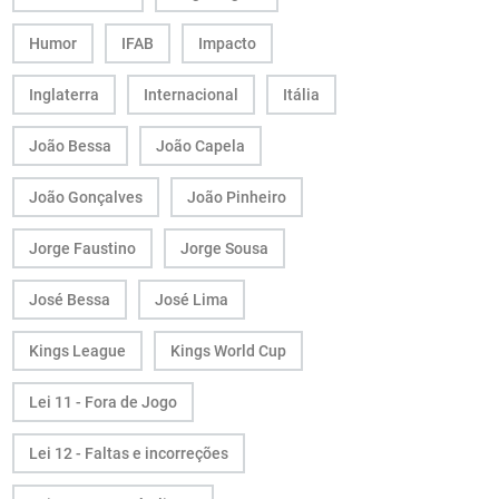
Humor
IFAB
Impacto
Inglaterra
Internacional
Itália
João Bessa
João Capela
João Gonçalves
João Pinheiro
Jorge Faustino
Jorge Sousa
José Bessa
José Lima
Kings League
Kings World Cup
Lei 11 - Fora de Jogo
Lei 12 - Faltas e incorreções