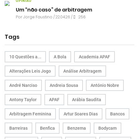
OPINIÃO
Um “não caso” de arbitragem
Por
Jorge Faustino
/ 22.04.26 /
256
Tags
10 Questões a...
A Bola
Academia APAF
Alterações Leis Jogo
Análise Arbitragem
André Narciso
Andreia Sousa
António Nobre
Antony Taylor
APAF
Arábia Saudita
Arbitragem Feminina
Artur Soares Dias
Bancos
Barreiras
Benfica
Benzema
Bodycam