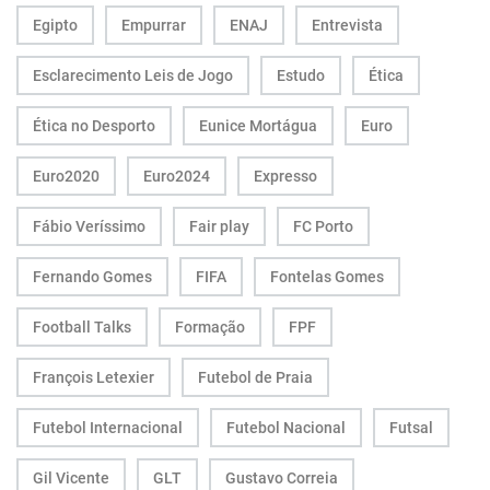
Egipto
Empurrar
ENAJ
Entrevista
Esclarecimento Leis de Jogo
Estudo
Ética
Ética no Desporto
Eunice Mortágua
Euro
Euro2020
Euro2024
Expresso
Fábio Veríssimo
Fair play
FC Porto
Fernando Gomes
FIFA
Fontelas Gomes
Football Talks
Formação
FPF
François Letexier
Futebol de Praia
Futebol Internacional
Futebol Nacional
Futsal
Gil Vicente
GLT
Gustavo Correia