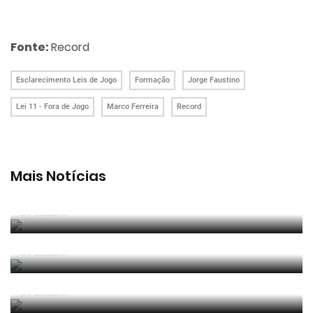
Fonte:
Record
Esclarecimento Leis de Jogo
Formação
Jorge Faustino
Lei 11 - Fora de Jogo
Marco Ferreira
Record
Mais Notícias
João Pinheiro radiante com ida ao Mundial: «É o
momento mais alto da minha carreira»
Por RefereeTip
João Pinheiro nomeado pela FIFA para o Mundial
2026
Por RefereeTip
APAF espera que câmaras corporais possam
"ajudar" trabalho dos árbitros
Por RefereeTip
Vídeo: árbitro assistente ensina Calafiori a... fazer