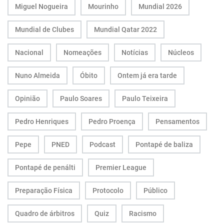
Miguel Nogueira
Mourinho
Mundial 2026
Mundial de Clubes
Mundial Qatar 2022
Nacional
Nomeações
Notícias
Núcleos
Nuno Almeida
Óbito
Ontem já era tarde
Opinião
Paulo Soares
Paulo Teixeira
Pedro Henriques
Pedro Proença
Pensamentos
Pepe
PNED
Podcast
Pontapé de baliza
Pontapé de penálti
Premier League
Preparação Física
Protocolo
Público
Quadro de árbitros
Quiz
Racismo