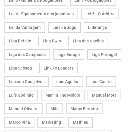
Lei 3 - Número de Jogadores
Lei 3 - Os jogadores
Lei 4 - Equipamento dos jogadores
Lei 5 - O Árbitro
Lei da Vantagem
Leis de Jogo
Liderança
Liga Betclic
Liga Bwin
Liga das Nações
Liga dos Campeões
Liga Europa
Liga Portugal
Liga Sabseg
Link To Leaders
Luciano Gonçalves
Luís Aguilar
Luís Castro
Luís Godinho
Man In The Middle
Manuel Mota
Manuel Oliveira
Mão
Marco Ferreira
Marco Pina
Marketing
Mathieu