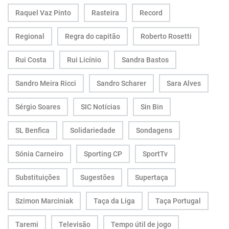
Raquel Vaz Pinto
Rasteira
Record
Regional
Regra do capitão
Roberto Rosetti
Rui Costa
Rui Licínio
Sandra Bastos
Sandro Meira Ricci
Sandro Scharer
Sara Alves
Sérgio Soares
SIC Notícias
Sin Bin
SL Benfica
Solidariedade
Sondagens
Sónia Carneiro
Sporting CP
SportTv
Substituições
Sugestões
Supertaça
Szimon Marciniak
Taça da Liga
Taça Portugal
Taremi
Televisão
Tempo útil de jogo