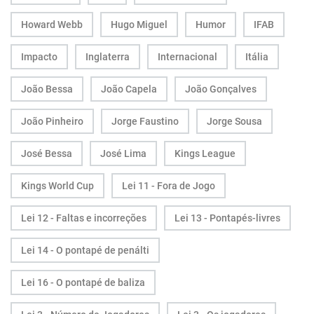
Howard Webb
Hugo Miguel
Humor
IFAB
Impacto
Inglaterra
Internacional
Itália
João Bessa
João Capela
João Gonçalves
João Pinheiro
Jorge Faustino
Jorge Sousa
José Bessa
José Lima
Kings League
Kings World Cup
Lei 11 - Fora de Jogo
Lei 12 - Faltas e incorreções
Lei 13 - Pontapés-livres
Lei 14 - O pontapé de penálti
Lei 16 - O pontapé de baliza