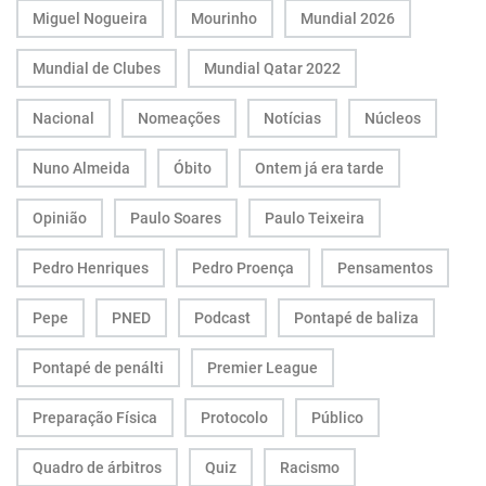
Miguel Nogueira
Mourinho
Mundial 2026
Mundial de Clubes
Mundial Qatar 2022
Nacional
Nomeações
Notícias
Núcleos
Nuno Almeida
Óbito
Ontem já era tarde
Opinião
Paulo Soares
Paulo Teixeira
Pedro Henriques
Pedro Proença
Pensamentos
Pepe
PNED
Podcast
Pontapé de baliza
Pontapé de penálti
Premier League
Preparação Física
Protocolo
Público
Quadro de árbitros
Quiz
Racismo