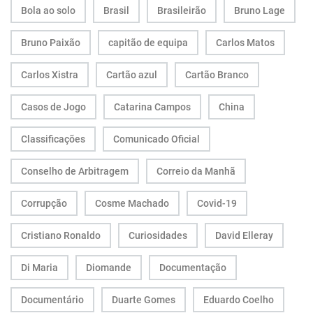
Bola ao solo
Brasil
Brasileirão
Bruno Lage
Bruno Paixão
capitão de equipa
Carlos Matos
Carlos Xistra
Cartão azul
Cartão Branco
Casos de Jogo
Catarina Campos
China
Classificações
Comunicado Oficial
Conselho de Arbitragem
Correio da Manhã
Corrupção
Cosme Machado
Covid-19
Cristiano Ronaldo
Curiosidades
David Elleray
Di Maria
Diomande
Documentação
Documentário
Duarte Gomes
Eduardo Coelho