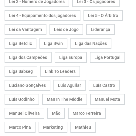
Lei 3 - Número de Jogadores
Lei 3 - Os jogadores
Lei 4 - Equipamento dos jogadores
Lei 5 - O Árbitro
Lei da Vantagem
Leis de Jogo
Liderança
Liga Betclic
Liga Bwin
Liga das Nações
Liga dos Campeões
Liga Europa
Liga Portugal
Liga Sabseg
Link To Leaders
Luciano Gonçalves
Luís Aguilar
Luís Castro
Luís Godinho
Man In The Middle
Manuel Mota
Manuel Oliveira
Mão
Marco Ferreira
Marco Pina
Marketing
Mathieu