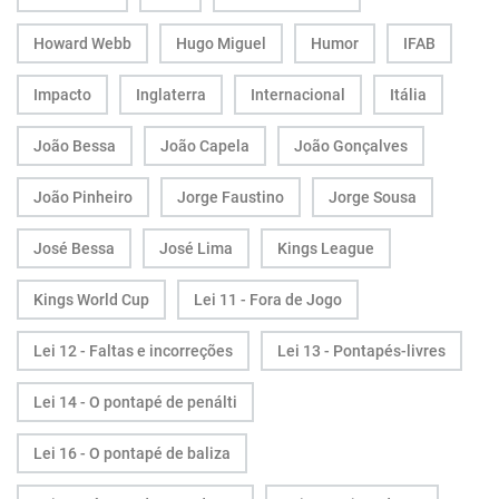
Howard Webb
Hugo Miguel
Humor
IFAB
Impacto
Inglaterra
Internacional
Itália
João Bessa
João Capela
João Gonçalves
João Pinheiro
Jorge Faustino
Jorge Sousa
José Bessa
José Lima
Kings League
Kings World Cup
Lei 11 - Fora de Jogo
Lei 12 - Faltas e incorreções
Lei 13 - Pontapés-livres
Lei 14 - O pontapé de penálti
Lei 16 - O pontapé de baliza