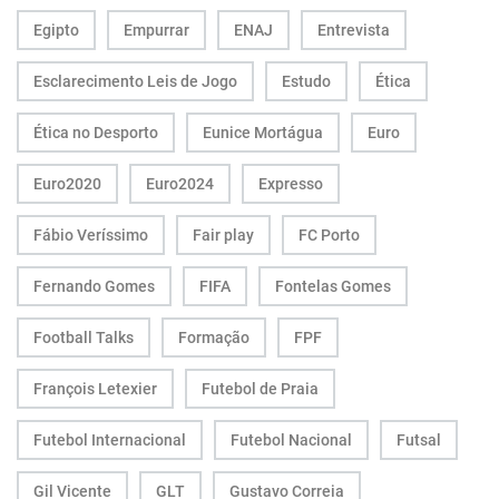
Egipto
Empurrar
ENAJ
Entrevista
Esclarecimento Leis de Jogo
Estudo
Ética
Ética no Desporto
Eunice Mortágua
Euro
Euro2020
Euro2024
Expresso
Fábio Veríssimo
Fair play
FC Porto
Fernando Gomes
FIFA
Fontelas Gomes
Football Talks
Formação
FPF
François Letexier
Futebol de Praia
Futebol Internacional
Futebol Nacional
Futsal
Gil Vicente
GLT
Gustavo Correia