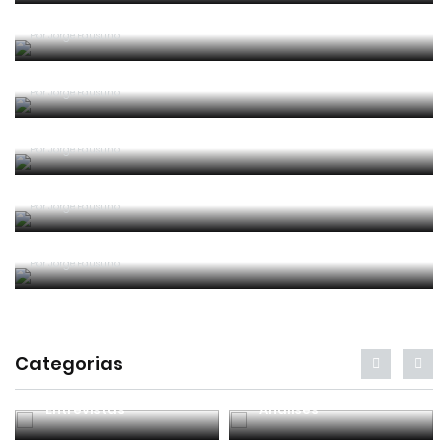
Era penálti sim
Por
Jorge Faustino
Um “não caso” de arbitragem
Por
Jorge Faustino
Entre os melhores do mundo
Por
Jorge Faustino
Critério e observação
Por
Jorge Faustino
Forma vs Conteúdo
Por
Jorge Faustino
Categorias
Entrevistas
Análises