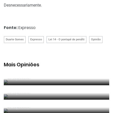
Desnecessariamente.
Fonte:
Expresso
Duarte Gomes
Expresso
Lei 14 - O pontapé de penálti
Opinião
Mais Opiniões
Guerra, Glória e Honra
Por
Jorge Faustino
Reconhecer os erros
Por
Jorge Faustino
Competência e boa sorte
Por
Jorge Faustino