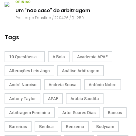
OPINIÃO
Um “não caso” de arbitragem
Por
Jorge Faustino
/ 22.04.26 /
259
Tags
10 Questões a...
A Bola
Academia APAF
Alterações Leis Jogo
Análise Arbitragem
André Narciso
Andreia Sousa
António Nobre
Antony Taylor
APAF
Arábia Saudita
Arbitragem Feminina
Artur Soares Dias
Bancos
Barreiras
Benfica
Benzema
Bodycam