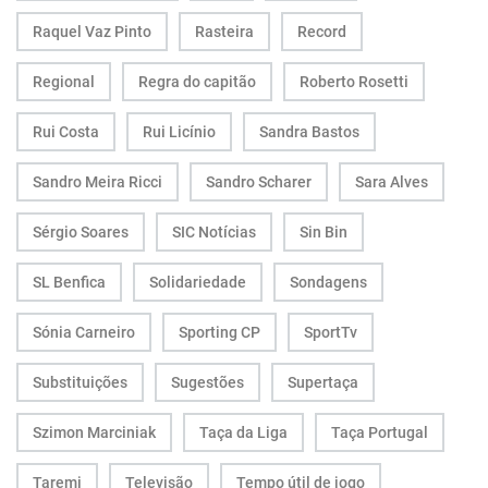
Raquel Vaz Pinto
Rasteira
Record
Regional
Regra do capitão
Roberto Rosetti
Rui Costa
Rui Licínio
Sandra Bastos
Sandro Meira Ricci
Sandro Scharer
Sara Alves
Sérgio Soares
SIC Notícias
Sin Bin
SL Benfica
Solidariedade
Sondagens
Sónia Carneiro
Sporting CP
SportTv
Substituições
Sugestões
Supertaça
Szimon Marciniak
Taça da Liga
Taça Portugal
Taremi
Televisão
Tempo útil de jogo