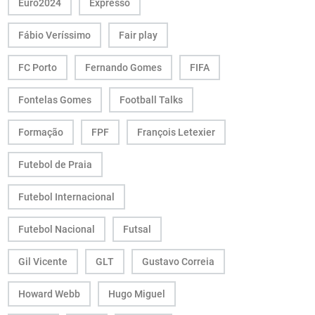
Euro2024
Expresso
Fábio Veríssimo
Fair play
FC Porto
Fernando Gomes
FIFA
Fontelas Gomes
Football Talks
Formação
FPF
François Letexier
Futebol de Praia
Futebol Internacional
Futebol Nacional
Futsal
Gil Vicente
GLT
Gustavo Correia
Howard Webb
Hugo Miguel