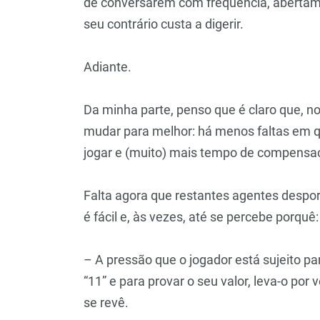
de conversarem com frequência, abertame
seu contrário custa a digerir.
Adiante.
Da minha parte, penso que é claro que, no
mudar para melhor: há menos faltas em q
jogar e (muito) mais tempo de compensaç
Falta agora que restantes agentes despo
é fácil e, às vezes, até se percebe porquê:
– A pressão que o jogador está sujeito pa
“11” e para provar o seu valor, leva-o p
se revê.