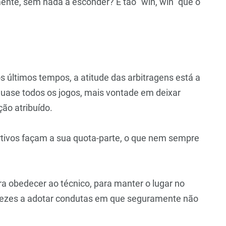
nte, sem nada a esconder? É tão “win, win” que o
s últimos tempos, a atitude das arbitragens está a
uase todos os jogos, mais vontade em deixar
ão atribuído.
rtivos façam a sua quota-parte, o que nem sempre
ra obedecer ao técnico, para manter o lugar no
or vezes a adotar condutas em que seguramente não