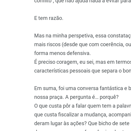
conflito”, que não ajuda nada a evitar pa
E tem razão.
Mas na minha perspetiva, essa constataç
mais riscos (desde que com coerência, ou
forma menos defensiva.
É preciso coragem, eu sei, mas em termos
características pessoais que separa o bo
Em suma, foi uma conversa fantástica e bo
nossa praça. A pergunta é… porquê?
O que custa pôr a falar quem tem a palavra
que custa fiscalizar a mudança, acompanh
deram lugar às ações? Que bicho de sete