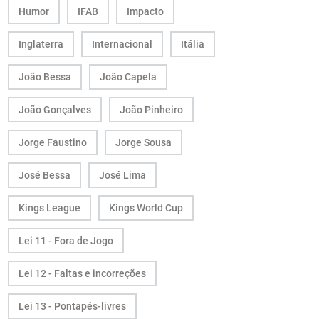
Humor
IFAB
Impacto
Inglaterra
Internacional
Itália
João Bessa
João Capela
João Gonçalves
João Pinheiro
Jorge Faustino
Jorge Sousa
José Bessa
José Lima
Kings League
Kings World Cup
Lei 11 - Fora de Jogo
Lei 12 - Faltas e incorreções
Lei 13 - Pontapés-livres