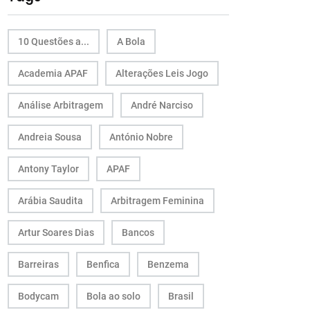
10 Questões a...
A Bola
Academia APAF
Alterações Leis Jogo
Análise Arbitragem
André Narciso
Andreia Sousa
António Nobre
Antony Taylor
APAF
Arábia Saudita
Arbitragem Feminina
Artur Soares Dias
Bancos
Barreiras
Benfica
Benzema
Bodycam
Bola ao solo
Brasil