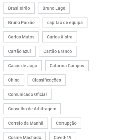
Brasileirão
Bruno Lage
Bruno Paixão
capitão de equipa
Carlos Matos
Carlos Xistra
Cartão azul
Cartão Branco
Casos de Jogo
Catarina Campos
China
Classificações
Comunicado Oficial
Conselho de Arbitragem
Correio da Manhã
Corrupção
Cosme Machado
Covid-19