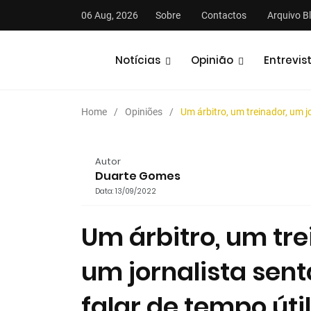
06 Aug, 2026
Sobre
Contactos
Arquivo B
Notícias
Opinião
Entrevis
Home
Opiniões
Um árbitro, um treinador, um j
Autor
Duarte Gomes
Data: 13/09/2022
stas
Análises
Podcasts
Um árbitro, um tr
um jornalista se
falar de tempo úti