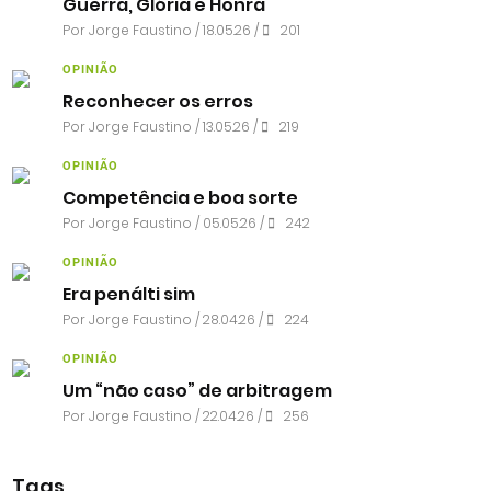
Guerra, Glória e Honra
Por
Jorge Faustino
/ 18.05.26 /
201
OPINIÃO
Reconhecer os erros
Por
Jorge Faustino
/ 13.05.26 /
219
OPINIÃO
Competência e boa sorte
Por
Jorge Faustino
/ 05.05.26 /
242
OPINIÃO
Era penálti sim
Por
Jorge Faustino
/ 28.04.26 /
224
OPINIÃO
Um “não caso” de arbitragem
Por
Jorge Faustino
/ 22.04.26 /
256
Tags