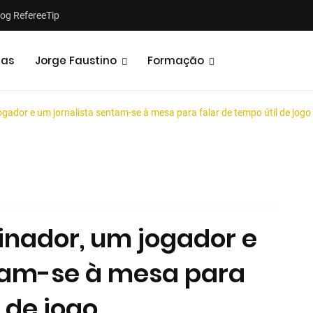
log RefereeTip
tas
Jorge Faustino
Formação
ogador e um jornalista sentam-se à mesa para falar de tempo útil de jogo
Notícias
Opiniões
einador, um jogador e
ntam-se à mesa para
l de jogo