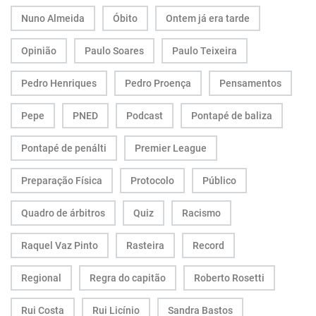
Nuno Almeida
Óbito
Ontem já era tarde
Opinião
Paulo Soares
Paulo Teixeira
Pedro Henriques
Pedro Proença
Pensamentos
Pepe
PNED
Podcast
Pontapé de baliza
Pontapé de penálti
Premier League
Preparação Física
Protocolo
Público
Quadro de árbitros
Quiz
Racismo
Raquel Vaz Pinto
Rasteira
Record
Regional
Regra do capitão
Roberto Rosetti
Rui Costa
Rui Licínio
Sandra Bastos