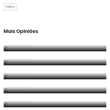
Público
Mais Opiniões
Guerra, Glória e Honra
Por
Jorge Faustino
Reconhecer os erros
Por
Jorge Faustino
Competência e boa sorte
Por
Jorge Faustino
Era penálti sim
Por
Jorge Faustino
Um “não caso” de arbitragem
Por
Jorge Faustino