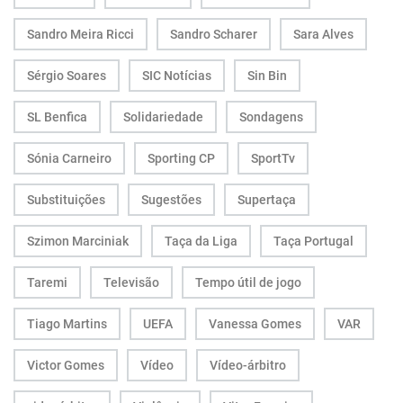
Sandro Meira Ricci
Sandro Scharer
Sara Alves
Sérgio Soares
SIC Notícias
Sin Bin
SL Benfica
Solidariedade
Sondagens
Sónia Carneiro
Sporting CP
SportTv
Substituições
Sugestões
Supertaça
Szimon Marciniak
Taça da Liga
Taça Portugal
Taremi
Televisão
Tempo útil de jogo
Tiago Martins
UEFA
Vanessa Gomes
VAR
Victor Gomes
Vídeo
Vídeo-árbitro