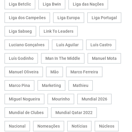
Liga Betclic
Liga Bwin
Liga das Nações
Liga dos Campeões
Liga Europa
Liga Portugal
Liga Sabseg
Link To Leaders
Luciano Gonçalves
Luís Aguilar
Luís Castro
Luís Godinho
Man In The Middle
Manuel Mota
Manuel Oliveira
Mão
Marco Ferreira
Marco Pina
Marketing
Mathieu
Miguel Nogueira
Mourinho
Mundial 2026
Mundial de Clubes
Mundial Qatar 2022
Nacional
Nomeações
Notícias
Núcleos