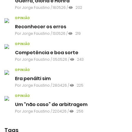
Guerra, Glória e Honra
Por
Jorge Faustino
/ 18.05.26 /
202
OPINIÃO
Reconhecer os erros
Por
Jorge Faustino
/ 13.05.26 /
219
OPINIÃO
Competência e boa sorte
Por
Jorge Faustino
/ 05.05.26 /
243
OPINIÃO
Era penálti sim
Por
Jorge Faustino
/ 28.04.26 /
225
OPINIÃO
Um “não caso” de arbitragem
Por
Jorge Faustino
/ 22.04.26 /
256
Tags