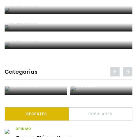
Entre os melhores do mundo
Por
Jorge Faustino
Critério e observação
Por
Jorge Faustino
Forma vs Conteúdo
Por
Jorge Faustino
Categorias
Entrevistas
Análises
RECENTES
POPULARES
OPINIÃO