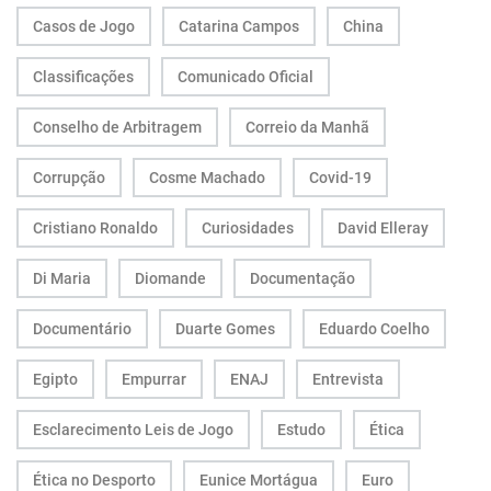
Casos de Jogo
Catarina Campos
China
Classificações
Comunicado Oficial
Conselho de Arbitragem
Correio da Manhã
Corrupção
Cosme Machado
Covid-19
Cristiano Ronaldo
Curiosidades
David Elleray
Di Maria
Diomande
Documentação
Documentário
Duarte Gomes
Eduardo Coelho
Egipto
Empurrar
ENAJ
Entrevista
Esclarecimento Leis de Jogo
Estudo
Ética
Ética no Desporto
Eunice Mortágua
Euro