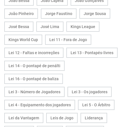
João Bessa
João Capela
João Gonçalves
João Pinheiro
Jorge Faustino
Jorge Sousa
José Bessa
José Lima
Kings League
Kings World Cup
Lei 11 - Fora de Jogo
Lei 12 - Faltas e incorreções
Lei 13 - Pontapés-livres
Lei 14 - O pontapé de penálti
Lei 16 - O pontapé de baliza
Lei 3 - Número de Jogadores
Lei 3 - Os jogadores
Lei 4 - Equipamento dos jogadores
Lei 5 - O Árbitro
Lei da Vantagem
Leis de Jogo
Liderança