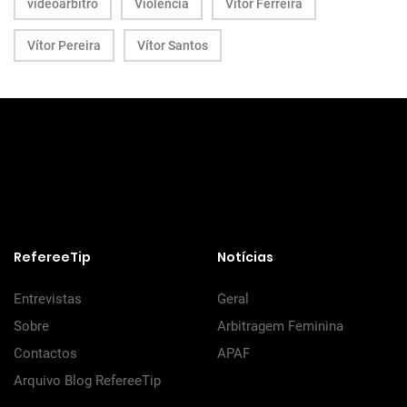
videoárbitro
Violência
Vitor Ferreira
Vítor Pereira
Vítor Santos
RefereeTip
Notícias
Entrevistas
Geral
Sobre
Arbitragem Feminina
Contactos
APAF
Arquivo Blog RefereeTip