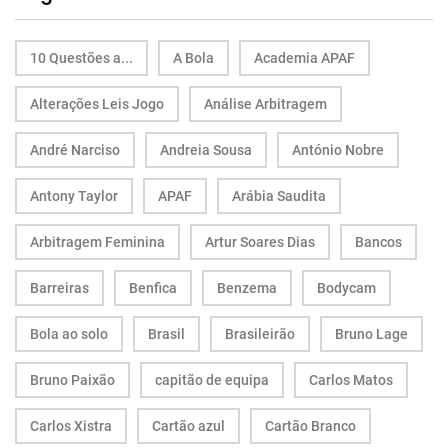
10 Questões a...
A Bola
Academia APAF
Alterações Leis Jogo
Análise Arbitragem
André Narciso
Andreia Sousa
António Nobre
Antony Taylor
APAF
Arábia Saudita
Arbitragem Feminina
Artur Soares Dias
Bancos
Barreiras
Benfica
Benzema
Bodycam
Bola ao solo
Brasil
Brasileirão
Bruno Lage
Bruno Paixão
capitão de equipa
Carlos Matos
Carlos Xistra
Cartão azul
Cartão Branco