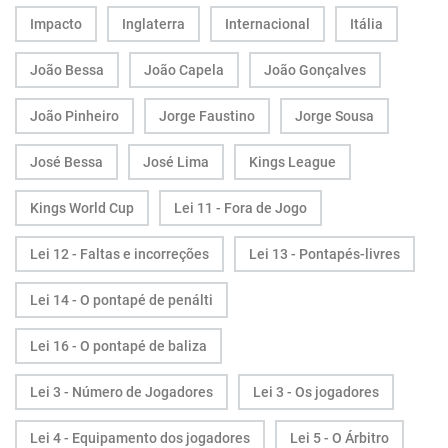
Impacto
Inglaterra
Internacional
Itália
João Bessa
João Capela
João Gonçalves
João Pinheiro
Jorge Faustino
Jorge Sousa
José Bessa
José Lima
Kings League
Kings World Cup
Lei 11 - Fora de Jogo
Lei 12 - Faltas e incorreções
Lei 13 - Pontapés-livres
Lei 14 - O pontapé de penálti
Lei 16 - O pontapé de baliza
Lei 3 - Número de Jogadores
Lei 3 - Os jogadores
Lei 4 - Equipamento dos jogadores
Lei 5 - O Árbitro