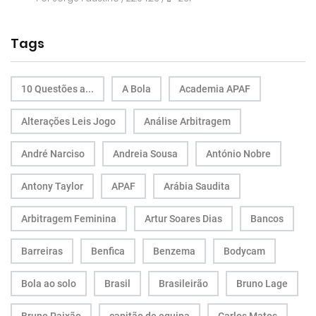
Tags
10 Questões a...
A Bola
Academia APAF
Alterações Leis Jogo
Análise Arbitragem
André Narciso
Andreia Sousa
António Nobre
Antony Taylor
APAF
Arábia Saudita
Arbitragem Feminina
Artur Soares Dias
Bancos
Barreiras
Benfica
Benzema
Bodycam
Bola ao solo
Brasil
Brasileirão
Bruno Lage