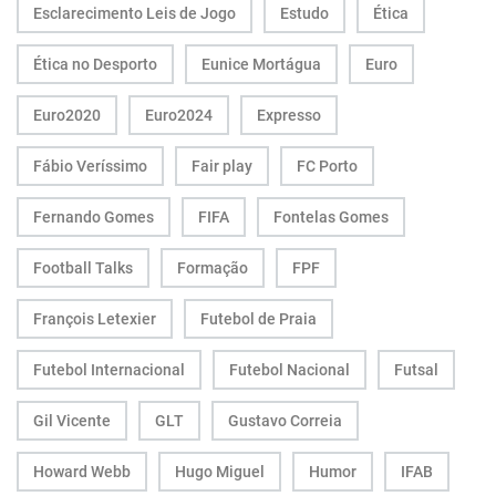
Esclarecimento Leis de Jogo
Estudo
Ética
Ética no Desporto
Eunice Mortágua
Euro
Euro2020
Euro2024
Expresso
Fábio Veríssimo
Fair play
FC Porto
Fernando Gomes
FIFA
Fontelas Gomes
Football Talks
Formação
FPF
François Letexier
Futebol de Praia
Futebol Internacional
Futebol Nacional
Futsal
Gil Vicente
GLT
Gustavo Correia
Howard Webb
Hugo Miguel
Humor
IFAB