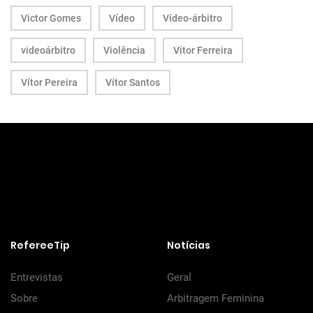
Victor Gomes
Vídeo
Vídeo-árbitro
videoárbitro
Violência
Vitor Ferreira
Vítor Pereira
Vítor Santos
RefereeTip
Notícias
Entrevistas
Geral
Sobre
Arbitragem Feminina