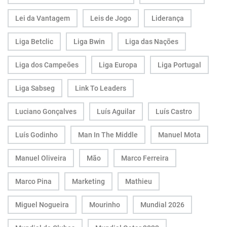
Lei da Vantagem
Leis de Jogo
Liderança
Liga Betclic
Liga Bwin
Liga das Nações
Liga dos Campeões
Liga Europa
Liga Portugal
Liga Sabseg
Link To Leaders
Luciano Gonçalves
Luís Aguilar
Luís Castro
Luís Godinho
Man In The Middle
Manuel Mota
Manuel Oliveira
Mão
Marco Ferreira
Marco Pina
Marketing
Mathieu
Miguel Nogueira
Mourinho
Mundial 2026