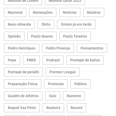
Mundial de Clubes
Mundial Qatar 2022
Nacional
Nomeações
Notícias
Núcleos
Nuno Almeida
Óbito
Ontem já era tarde
Opinião
Paulo Soares
Paulo Teixeira
Pedro Henriques
Pedro Proença
Pensamentos
Pepe
PNED
Podcast
Pontapé de baliza
Pontapé de penálti
Premier League
Preparação Física
Protocolo
Público
Quadro de árbitros
Quiz
Racismo
Raquel Vaz Pinto
Rasteira
Record