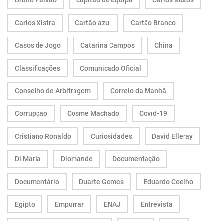
Bruno Paixão
capitão de equipa
Carlos Matos
Carlos Xistra
Cartão azul
Cartão Branco
Casos de Jogo
Catarina Campos
China
Classificações
Comunicado Oficial
Conselho de Arbitragem
Correio da Manhã
Corrupção
Cosme Machado
Covid-19
Cristiano Ronaldo
Curiosidades
David Elleray
Di Maria
Diomande
Documentação
Documentário
Duarte Gomes
Eduardo Coelho
Egipto
Empurrar
ENAJ
Entrevista