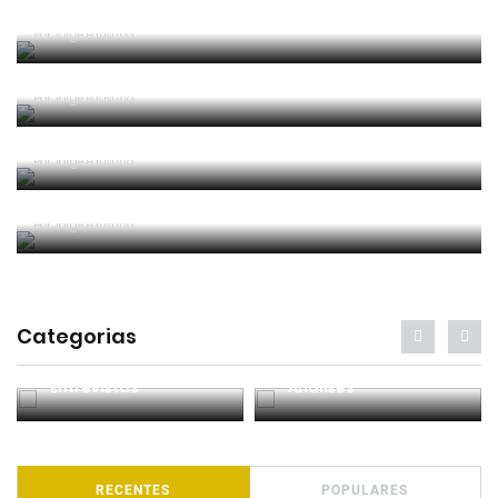
Um “não caso” de arbitragem
Por
Jorge Faustino
Entre os melhores do mundo
Por
Jorge Faustino
Critério e observação
Por
Jorge Faustino
Forma vs Conteúdo
Por
Jorge Faustino
Categorias
Entrevistas
Análises
RECENTES
POPULARES