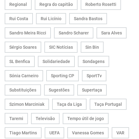
Regional
Regra do capitão
Roberto Rosetti
Rui Costa
Rui Licínio
Sandra Bastos
Sandro Meira Ricci
Sandro Scharer
Sara Alves
Sérgio Soares
SIC Notícias
Sin Bin
SL Benfica
Solidariedade
Sondagens
Sónia Carneiro
Sporting CP
SportTv
Substituições
Sugestões
Supertaça
Szimon Marciniak
Taça da Liga
Taça Portugal
Taremi
Televisão
Tempo útil de jogo
Tiago Martins
UEFA
Vanessa Gomes
VAR