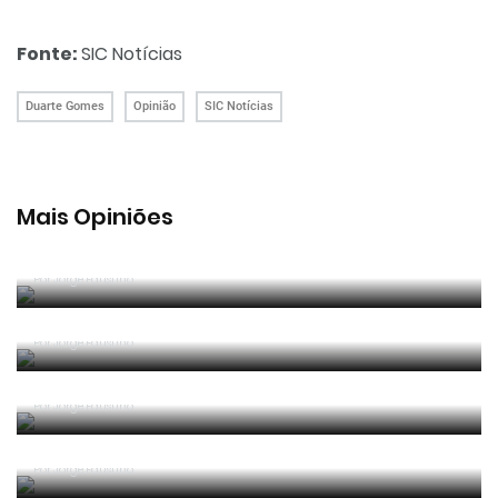
Fonte:
SIC Notícias
Duarte Gomes
Opinião
SIC Notícias
Mais Opiniões
Guerra, Glória e Honra
Por
Jorge Faustino
Reconhecer os erros
Por
Jorge Faustino
Competência e boa sorte
Por
Jorge Faustino
Era penálti sim
Por
Jorge Faustino