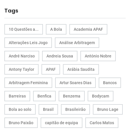
Tags
10 Questões a...
A Bola
Academia APAF
Alterações Leis Jogo
Análise Arbitragem
André Narciso
Andreia Sousa
António Nobre
Antony Taylor
APAF
Arábia Saudita
Arbitragem Feminina
Artur Soares Dias
Bancos
Barreiras
Benfica
Benzema
Bodycam
Bola ao solo
Brasil
Brasileirão
Bruno Lage
Bruno Paixão
capitão de equipa
Carlos Matos