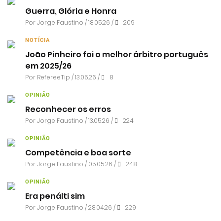
Guerra, Glória e Honra
Por
Jorge Faustino
/ 18.05.26 /
209
NOTÍCIA
João Pinheiro foi o melhor árbitro português
em 2025/26
Por RefereeTip / 13.05.26 /
8
OPINIÃO
Reconhecer os erros
Por
Jorge Faustino
/ 13.05.26 /
224
OPINIÃO
Competência e boa sorte
Por
Jorge Faustino
/ 05.05.26 /
248
OPINIÃO
Era penálti sim
Por
Jorge Faustino
/ 28.04.26 /
229