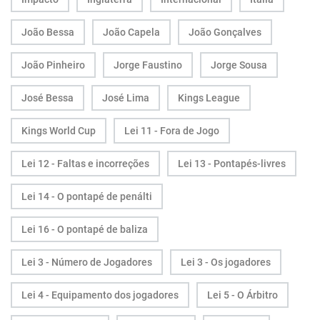
João Bessa
João Capela
João Gonçalves
João Pinheiro
Jorge Faustino
Jorge Sousa
José Bessa
José Lima
Kings League
Kings World Cup
Lei 11 - Fora de Jogo
Lei 12 - Faltas e incorreções
Lei 13 - Pontapés-livres
Lei 14 - O pontapé de penálti
Lei 16 - O pontapé de baliza
Lei 3 - Número de Jogadores
Lei 3 - Os jogadores
Lei 4 - Equipamento dos jogadores
Lei 5 - O Árbitro