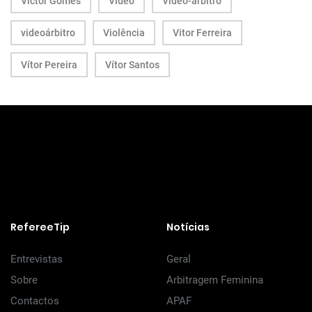
Victor Gomes
Vídeo
Vídeo-árbitro
videoárbitro
Violência
Vitor Ferreira
Vítor Pereira
Vítor Santos
RefereeTip
Notícias
Entrevistas
Geral
Sobre
Arbitragem Feminina
Contactos
APAF