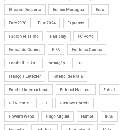
Ética no Desporto
Eunice Mortágua
Euro
Euro2020
Euro2024
Expresso
Fábio Veríssimo
Fair play
FC Porto
Fernando Gomes
FIFA
Fontelas Gomes
Football Talks
Formação
FPF
François Letexier
Futebol de Praia
Futebol Internacional
Futebol Nacional
Futsal
Gil Vicente
GLT
Gustavo Correia
Howard Webb
Hugo Miguel
Humor
IFAB
Impacto
Inglaterra
Internacional
Itália