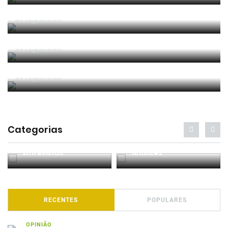
Entre os melhores do mundo
Por
Jorge Faustino
Critério e observação
Por
Jorge Faustino
Forma vs Conteúdo
Por
Jorge Faustino
Categorias
Entrevistas
Análises
RECENTES
POPULARES
OPINIÃO