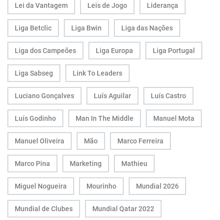
Lei da Vantagem
Leis de Jogo
Liderança
Liga Betclic
Liga Bwin
Liga das Nações
Liga dos Campeões
Liga Europa
Liga Portugal
Liga Sabseg
Link To Leaders
Luciano Gonçalves
Luís Aguilar
Luís Castro
Luís Godinho
Man In The Middle
Manuel Mota
Manuel Oliveira
Mão
Marco Ferreira
Marco Pina
Marketing
Mathieu
Miguel Nogueira
Mourinho
Mundial 2026
Mundial de Clubes
Mundial Qatar 2022