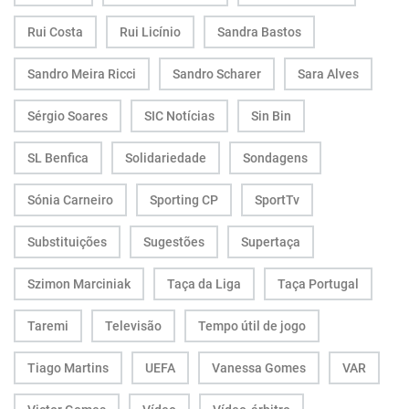
Rui Costa
Rui Licínio
Sandra Bastos
Sandro Meira Ricci
Sandro Scharer
Sara Alves
Sérgio Soares
SIC Notícias
Sin Bin
SL Benfica
Solidariedade
Sondagens
Sónia Carneiro
Sporting CP
SportTv
Substituições
Sugestões
Supertaça
Szimon Marciniak
Taça da Liga
Taça Portugal
Taremi
Televisão
Tempo útil de jogo
Tiago Martins
UEFA
Vanessa Gomes
VAR