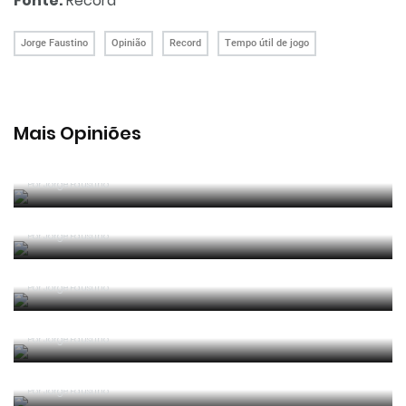
Fonte:
Record
Jorge Faustino
Opinião
Record
Tempo útil de jogo
Mais Opiniões
Guerra, Glória e Honra
Por
Jorge Faustino
Reconhecer os erros
Por
Jorge Faustino
Competência e boa sorte
Por
Jorge Faustino
Era penálti sim
Por
Jorge Faustino
Um “não caso” de arbitragem
Por
Jorge Faustino