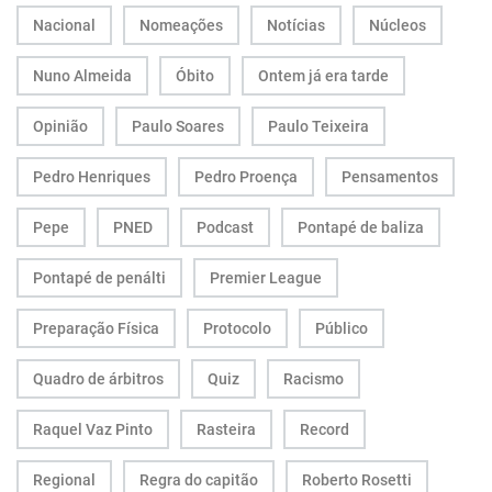
Nacional
Nomeações
Notícias
Núcleos
Nuno Almeida
Óbito
Ontem já era tarde
Opinião
Paulo Soares
Paulo Teixeira
Pedro Henriques
Pedro Proença
Pensamentos
Pepe
PNED
Podcast
Pontapé de baliza
Pontapé de penálti
Premier League
Preparação Física
Protocolo
Público
Quadro de árbitros
Quiz
Racismo
Raquel Vaz Pinto
Rasteira
Record
Regional
Regra do capitão
Roberto Rosetti