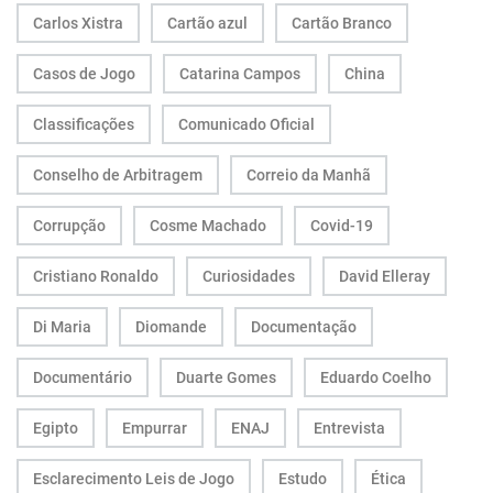
Carlos Xistra
Cartão azul
Cartão Branco
Casos de Jogo
Catarina Campos
China
Classificações
Comunicado Oficial
Conselho de Arbitragem
Correio da Manhã
Corrupção
Cosme Machado
Covid-19
Cristiano Ronaldo
Curiosidades
David Elleray
Di Maria
Diomande
Documentação
Documentário
Duarte Gomes
Eduardo Coelho
Egipto
Empurrar
ENAJ
Entrevista
Esclarecimento Leis de Jogo
Estudo
Ética