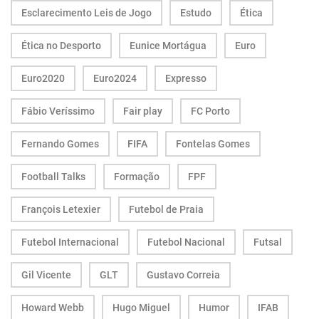
Esclarecimento Leis de Jogo
Estudo
Ética
Ética no Desporto
Eunice Mortágua
Euro
Euro2020
Euro2024
Expresso
Fábio Veríssimo
Fair play
FC Porto
Fernando Gomes
FIFA
Fontelas Gomes
Football Talks
Formação
FPF
François Letexier
Futebol de Praia
Futebol Internacional
Futebol Nacional
Futsal
Gil Vicente
GLT
Gustavo Correia
Howard Webb
Hugo Miguel
Humor
IFAB