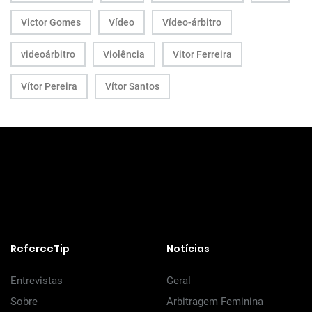
Victor Gomes
Vídeo
Vídeo-árbitro
videoárbitro
Violência
Vitor Ferreira
Vítor Pereira
Vítor Santos
RefereeTip
Notícias
Entrevistas
Geral
Sobre
Arbitragem Feminina