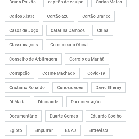
Bruno Paixão
capitão de equipa
Carlos Matos
Carlos Xistra
Cartão azul
Cartão Branco
Casos de Jogo
Catarina Campos
China
Classificações
Comunicado Oficial
Conselho de Arbitragem
Correio da Manhã
Corrupção
Cosme Machado
Covid-19
Cristiano Ronaldo
Curiosidades
David Elleray
Di Maria
Diomande
Documentação
Documentário
Duarte Gomes
Eduardo Coelho
Egipto
Empurrar
ENAJ
Entrevista