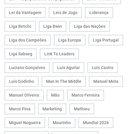
Lei da Vantagem
Leis de Jogo
Liderança
Liga Betclic
Liga Bwin
Liga das Nações
Liga dos Campeões
Liga Europa
Liga Portugal
Liga Sabseg
Link To Leaders
Luciano Gonçalves
Luís Aguilar
Luís Castro
Luís Godinho
Man In The Middle
Manuel Mota
Manuel Oliveira
Mão
Marco Ferreira
Marco Pina
Marketing
Mathieu
Miguel Nogueira
Mourinho
Mundial 2026