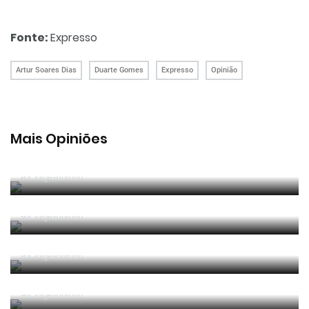
Fonte:
Expresso
Artur Soares Dias
Duarte Gomes
Expresso
Opinião
Mais Opiniões
Guerra, Glória e Honra
Por
Jorge Faustino
Reconhecer os erros
Por
Jorge Faustino
Competência e boa sorte
Por
Jorge Faustino
Era penálti sim
Por
Jorge Faustino