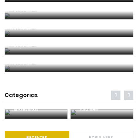
Um “não caso” de arbitragem
Por
Jorge Faustino
Entre os melhores do mundo
Por
Jorge Faustino
Critério e observação
Por
Jorge Faustino
Forma vs Conteúdo
Por
Jorge Faustino
Categorias
Entrevistas
Análises
RECENTES
POPULARES