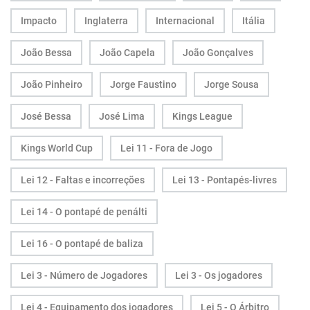
Impacto
Inglaterra
Internacional
Itália
João Bessa
João Capela
João Gonçalves
João Pinheiro
Jorge Faustino
Jorge Sousa
José Bessa
José Lima
Kings League
Kings World Cup
Lei 11 - Fora de Jogo
Lei 12 - Faltas e incorreções
Lei 13 - Pontapés-livres
Lei 14 - O pontapé de penálti
Lei 16 - O pontapé de baliza
Lei 3 - Número de Jogadores
Lei 3 - Os jogadores
Lei 4 - Equipamento dos jogadores
Lei 5 - O Árbitro