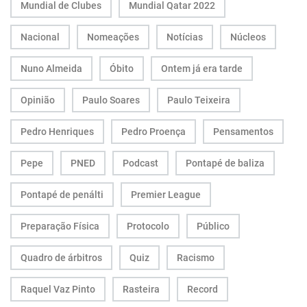
Mundial de Clubes
Mundial Qatar 2022
Nacional
Nomeações
Notícias
Núcleos
Nuno Almeida
Óbito
Ontem já era tarde
Opinião
Paulo Soares
Paulo Teixeira
Pedro Henriques
Pedro Proença
Pensamentos
Pepe
PNED
Podcast
Pontapé de baliza
Pontapé de penálti
Premier League
Preparação Física
Protocolo
Público
Quadro de árbitros
Quiz
Racismo
Raquel Vaz Pinto
Rasteira
Record