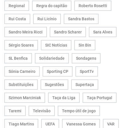
Regional
Regra do capitão
Roberto Rosetti
Rui Costa
Rui Licínio
Sandra Bastos
Sandro Meira Ricci
Sandro Scharer
Sara Alves
Sérgio Soares
SIC Notícias
Sin Bin
SL Benfica
Solidariedade
Sondagens
Sónia Carneiro
Sporting CP
SportTv
Substituições
Sugestões
Supertaça
Szimon Marciniak
Taça da Liga
Taça Portugal
Taremi
Televisão
Tempo útil de jogo
Tiago Martins
UEFA
Vanessa Gomes
VAR