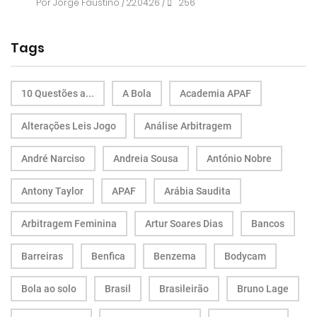
Por
Jorge Faustino
/ 22.04.26 /
256
Tags
10 Questões a...
A Bola
Academia APAF
Alterações Leis Jogo
Análise Arbitragem
André Narciso
Andreia Sousa
António Nobre
Antony Taylor
APAF
Arábia Saudita
Arbitragem Feminina
Artur Soares Dias
Bancos
Barreiras
Benfica
Benzema
Bodycam
Bola ao solo
Brasil
Brasileirão
Bruno Lage