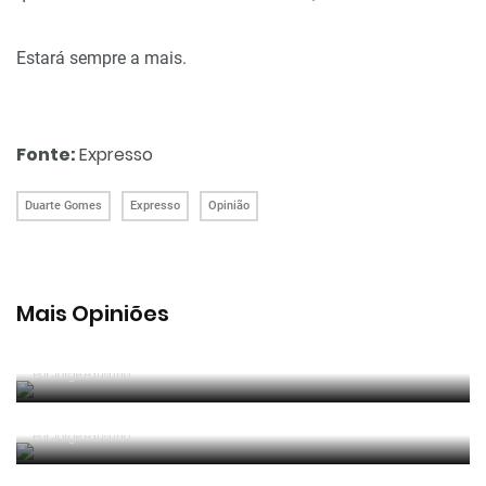
Estará sempre a mais.
Fonte:
Expresso
Duarte Gomes
Expresso
Opinião
Mais Opiniões
Guerra, Glória e Honra
Por
Jorge Faustino
Reconhecer os erros
Por
Jorge Faustino
Competência e boa sorte