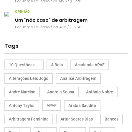
Por
Jorge Faustino
/ 28.04.26 /
226
OPINIÃO
Um “não caso” de arbitragem
Por
Jorge Faustino
/ 22.04.26 /
258
Tags
10 Questões a...
A Bola
Academia APAF
Alterações Leis Jogo
Análise Arbitragem
André Narciso
Andreia Sousa
António Nobre
Antony Taylor
APAF
Arábia Saudita
Arbitragem Feminina
Artur Soares Dias
Bancos