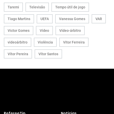
Taremi
Televisão
Tempo útil de jogo
Tiago Martins
UEFA
Vanessa Gomes
VAR
Victor Gomes
Vídeo
Vídeo-árbitro
videoárbitro
Violência
Vitor Ferreira
Vítor Pereira
Vítor Santos
RefereeTip
Notícias