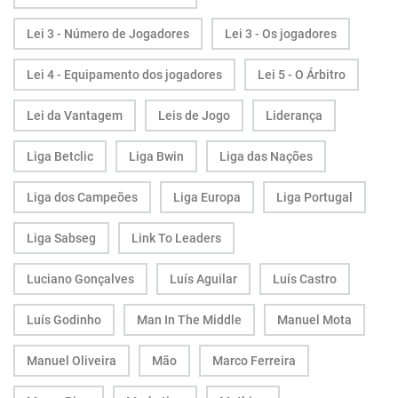
Lei 3 - Número de Jogadores
Lei 3 - Os jogadores
Lei 4 - Equipamento dos jogadores
Lei 5 - O Árbitro
Lei da Vantagem
Leis de Jogo
Liderança
Liga Betclic
Liga Bwin
Liga das Nações
Liga dos Campeões
Liga Europa
Liga Portugal
Liga Sabseg
Link To Leaders
Luciano Gonçalves
Luís Aguilar
Luís Castro
Luís Godinho
Man In The Middle
Manuel Mota
Manuel Oliveira
Mão
Marco Ferreira