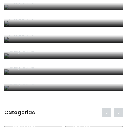
Por
Jorge Faustino
Era penálti sim
Por
Jorge Faustino
Um “não caso” de arbitragem
Por
Jorge Faustino
Entre os melhores do mundo
Por
Jorge Faustino
Critério e observação
Por
Jorge Faustino
Forma vs Conteúdo
Por
Jorge Faustino
Categorias
Entrevistas
Análises