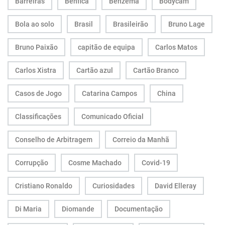
Barreiras
Benfica
Benzema
Bodycam
Bola ao solo
Brasil
Brasileirão
Bruno Lage
Bruno Paixão
capitão de equipa
Carlos Matos
Carlos Xistra
Cartão azul
Cartão Branco
Casos de Jogo
Catarina Campos
China
Classificações
Comunicado Oficial
Conselho de Arbitragem
Correio da Manhã
Corrupção
Cosme Machado
Covid-19
Cristiano Ronaldo
Curiosidades
David Elleray
Di Maria
Diomande
Documentação