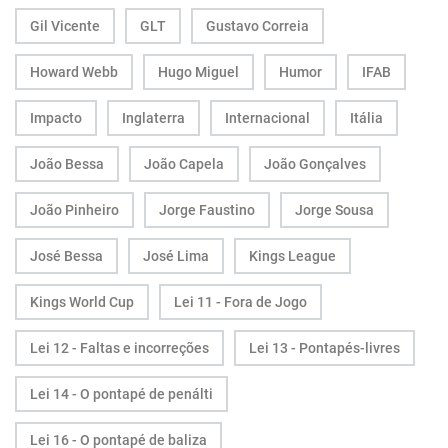
Gil Vicente
GLT
Gustavo Correia
Howard Webb
Hugo Miguel
Humor
IFAB
Impacto
Inglaterra
Internacional
Itália
João Bessa
João Capela
João Gonçalves
João Pinheiro
Jorge Faustino
Jorge Sousa
José Bessa
José Lima
Kings League
Kings World Cup
Lei 11 - Fora de Jogo
Lei 12 - Faltas e incorreções
Lei 13 - Pontapés-livres
Lei 14 - O pontapé de penálti
Lei 16 - O pontapé de baliza