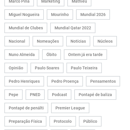
Marco Pina
Marketing
Mathieu
Miguel Nogueira
Mourinho
Mundial 2026
Mundial de Clubes
Mundial Qatar 2022
Nacional
Nomeações
Notícias
Núcleos
Nuno Almeida
Óbito
Ontem já era tarde
Opinião
Paulo Soares
Paulo Teixeira
Pedro Henriques
Pedro Proença
Pensamentos
Pepe
PNED
Podcast
Pontapé de baliza
Pontapé de penálti
Premier League
Preparação Física
Protocolo
Público