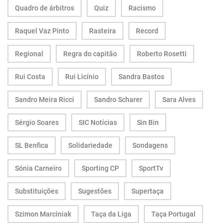
Quadro de árbitros
Quiz
Racismo
Raquel Vaz Pinto
Rasteira
Record
Regional
Regra do capitão
Roberto Rosetti
Rui Costa
Rui Licínio
Sandra Bastos
Sandro Meira Ricci
Sandro Scharer
Sara Alves
Sérgio Soares
SIC Notícias
Sin Bin
SL Benfica
Solidariedade
Sondagens
Sónia Carneiro
Sporting CP
SportTv
Substituições
Sugestões
Supertaça
Szimon Marciniak
Taça da Liga
Taça Portugal