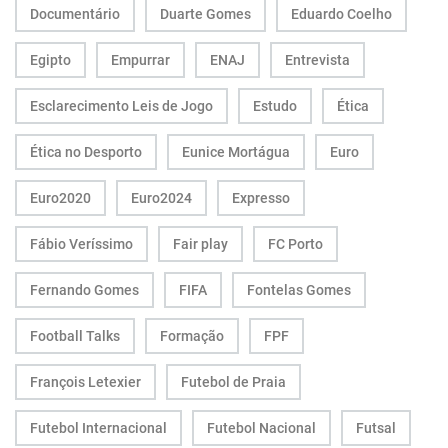
Documentário
Duarte Gomes
Eduardo Coelho
Egipto
Empurrar
ENAJ
Entrevista
Esclarecimento Leis de Jogo
Estudo
Ética
Ética no Desporto
Eunice Mortágua
Euro
Euro2020
Euro2024
Expresso
Fábio Veríssimo
Fair play
FC Porto
Fernando Gomes
FIFA
Fontelas Gomes
Football Talks
Formação
FPF
François Letexier
Futebol de Praia
Futebol Internacional
Futebol Nacional
Futsal