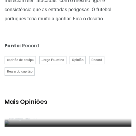
mereciam ser “atacadas” com o mesmo rigor e
consistência que as entradas perigosas. O futebol
português teria muito a ganhar. Fica o desafio.
Fonte:
Record
capitão de equipa
Jorge Faustino
Opinião
Record
Regra do capitão
Mais Opiniões
Guerra, Glória e Honra
Por
Jorge Faustino
Reconhecer os erros