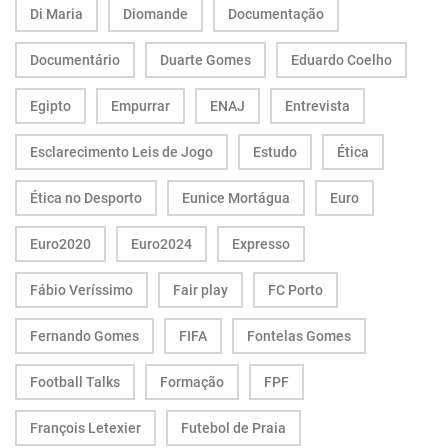
Di Maria
Diomande
Documentação
Documentário
Duarte Gomes
Eduardo Coelho
Egipto
Empurrar
ENAJ
Entrevista
Esclarecimento Leis de Jogo
Estudo
Ética
Ética no Desporto
Eunice Mortágua
Euro
Euro2020
Euro2024
Expresso
Fábio Veríssimo
Fair play
FC Porto
Fernando Gomes
FIFA
Fontelas Gomes
Football Talks
Formação
FPF
François Letexier
Futebol de Praia