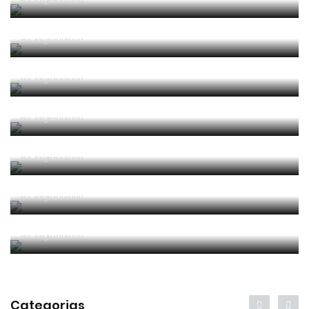
Por
Jorge Faustino
Competência e boa sorte
Por
Jorge Faustino
Era penálti sim
Por
Jorge Faustino
Um “não caso” de arbitragem
Por
Jorge Faustino
Entre os melhores do mundo
Por
Jorge Faustino
Critério e observação
Por
Jorge Faustino
Forma vs Conteúdo
Por
Jorge Faustino
Categorias