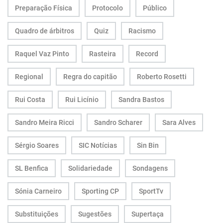
Preparação Física
Protocolo
Público
Quadro de árbitros
Quiz
Racismo
Raquel Vaz Pinto
Rasteira
Record
Regional
Regra do capitão
Roberto Rosetti
Rui Costa
Rui Licínio
Sandra Bastos
Sandro Meira Ricci
Sandro Scharer
Sara Alves
Sérgio Soares
SIC Notícias
Sin Bin
SL Benfica
Solidariedade
Sondagens
Sónia Carneiro
Sporting CP
SportTv
Substituições
Sugestões
Supertaça