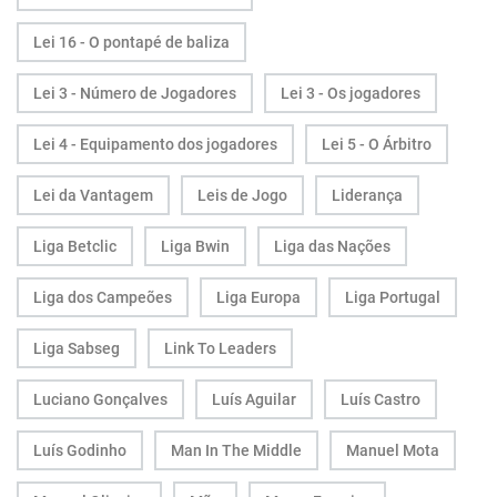
Lei 16 - O pontapé de baliza
Lei 3 - Número de Jogadores
Lei 3 - Os jogadores
Lei 4 - Equipamento dos jogadores
Lei 5 - O Árbitro
Lei da Vantagem
Leis de Jogo
Liderança
Liga Betclic
Liga Bwin
Liga das Nações
Liga dos Campeões
Liga Europa
Liga Portugal
Liga Sabseg
Link To Leaders
Luciano Gonçalves
Luís Aguilar
Luís Castro
Luís Godinho
Man In The Middle
Manuel Mota