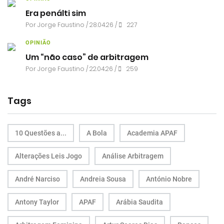
Era penálti sim
Por
Jorge Faustino
/ 28.04.26 /
227
OPINIÃO
Um “não caso” de arbitragem
Por
Jorge Faustino
/ 22.04.26 /
259
Tags
10 Questões a...
A Bola
Academia APAF
Alterações Leis Jogo
Análise Arbitragem
André Narciso
Andreia Sousa
António Nobre
Antony Taylor
APAF
Arábia Saudita