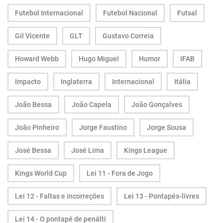
Futebol Internacional
Futebol Nacional
Futsal
Gil Vicente
GLT
Gustavo Correia
Howard Webb
Hugo Miguel
Humor
IFAB
Impacto
Inglaterra
Internacional
Itália
João Bessa
João Capela
João Gonçalves
João Pinheiro
Jorge Faustino
Jorge Sousa
José Bessa
José Lima
Kings League
Kings World Cup
Lei 11 - Fora de Jogo
Lei 12 - Faltas e incorreções
Lei 13 - Pontapés-livres
Lei 14 - O pontapé de penálti