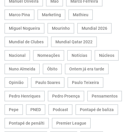
Manuel Oliveira
Mão
Marco Ferreira
Marco Pina
Marketing
Mathieu
Miguel Nogueira
Mourinho
Mundial 2026
Mundial de Clubes
Mundial Qatar 2022
Nacional
Nomeações
Notícias
Núcleos
Nuno Almeida
Óbito
Ontem já era tarde
Opinião
Paulo Soares
Paulo Teixeira
Pedro Henriques
Pedro Proença
Pensamentos
Pepe
PNED
Podcast
Pontapé de baliza
Pontapé de penálti
Premier League