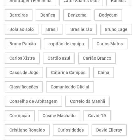
Arbitragem Feminina
Artur Soares Dias
Bancos
Barreiras
Benfica
Benzema
Bodycam
Bola ao solo
Brasil
Brasileirão
Bruno Lage
Bruno Paixão
capitão de equipa
Carlos Matos
Carlos Xistra
Cartão azul
Cartão Branco
Casos de Jogo
Catarina Campos
China
Classificações
Comunicado Oficial
Conselho de Arbitragem
Correio da Manhã
Corrupção
Cosme Machado
Covid-19
Cristiano Ronaldo
Curiosidades
David Elleray