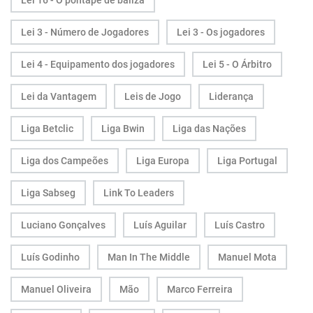
Lei 16 - O pontapé de baliza
Lei 3 - Número de Jogadores
Lei 3 - Os jogadores
Lei 4 - Equipamento dos jogadores
Lei 5 - O Árbitro
Lei da Vantagem
Leis de Jogo
Liderança
Liga Betclic
Liga Bwin
Liga das Nações
Liga dos Campeões
Liga Europa
Liga Portugal
Liga Sabseg
Link To Leaders
Luciano Gonçalves
Luís Aguilar
Luís Castro
Luís Godinho
Man In The Middle
Manuel Mota
Manuel Oliveira
Mão
Marco Ferreira