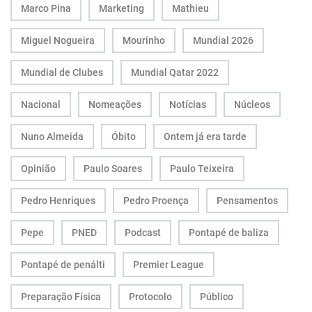
Marco Pina
Marketing
Mathieu
Miguel Nogueira
Mourinho
Mundial 2026
Mundial de Clubes
Mundial Qatar 2022
Nacional
Nomeações
Notícias
Núcleos
Nuno Almeida
Óbito
Ontem já era tarde
Opinião
Paulo Soares
Paulo Teixeira
Pedro Henriques
Pedro Proença
Pensamentos
Pepe
PNED
Podcast
Pontapé de baliza
Pontapé de penálti
Premier League
Preparação Física
Protocolo
Público