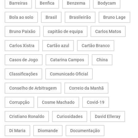
Barreiras
Benfica
Benzema
Bodycam
Bola ao solo
Brasil
Brasileirão
Bruno Lage
Bruno Paixão
capitão de equipa
Carlos Matos
Carlos Xistra
Cartão azul
Cartão Branco
Casos de Jogo
Catarina Campos
China
Classificações
Comunicado Oficial
Conselho de Arbitragem
Correio da Manhã
Corrupção
Cosme Machado
Covid-19
Cristiano Ronaldo
Curiosidades
David Elleray
Di Maria
Diomande
Documentação