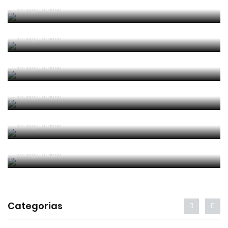
Competência e boa sorte
Por
Jorge Faustino
Era penálti sim
Por
Jorge Faustino
Um “não caso” de arbitragem
Por
Jorge Faustino
Entre os melhores do mundo
Por
Jorge Faustino
Critério e observação
Por
Jorge Faustino
Forma vs Conteúdo
Por
Jorge Faustino
Categorias