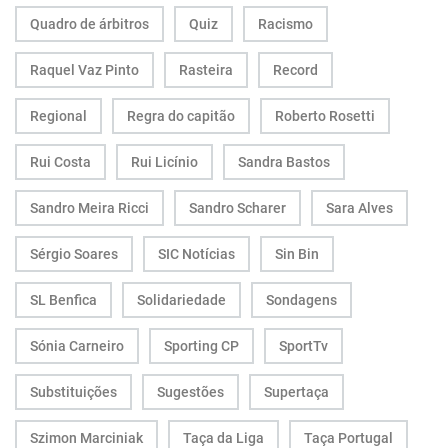
Quadro de árbitros
Quiz
Racismo
Raquel Vaz Pinto
Rasteira
Record
Regional
Regra do capitão
Roberto Rosetti
Rui Costa
Rui Licínio
Sandra Bastos
Sandro Meira Ricci
Sandro Scharer
Sara Alves
Sérgio Soares
SIC Notícias
Sin Bin
SL Benfica
Solidariedade
Sondagens
Sónia Carneiro
Sporting CP
SportTv
Substituições
Sugestões
Supertaça
Szimon Marciniak
Taça da Liga
Taça Portugal