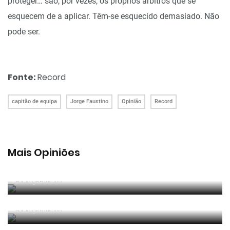
proteger… são, por vezes, os próprios árbitros que se
esquecem de a aplicar. Têm-se esquecido demasiado.
Não
pode ser.
Fonte:
Record
capitão de equipa
Jorge Faustino
Opinião
Record
Mais Opiniões
Guerra, Glória e Honra
Por
Jorge Faustino
Reconhecer os erros
Por
Jorge Faustino