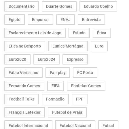
Documentário
Duarte Gomes
Eduardo Coelho
Egipto
Empurrar
ENAJ
Entrevista
Esclarecimento Leis de Jogo
Estudo
Ética
Ética no Desporto
Eunice Mortágua
Euro
Euro2020
Euro2024
Expresso
Fábio Veríssimo
Fair play
FC Porto
Fernando Gomes
FIFA
Fontelas Gomes
Football Talks
Formação
FPF
François Letexier
Futebol de Praia
Futebol Internacional
Futebol Nacional
Futsal