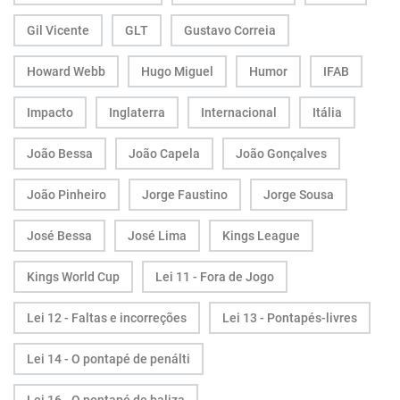
Gil Vicente
GLT
Gustavo Correia
Howard Webb
Hugo Miguel
Humor
IFAB
Impacto
Inglaterra
Internacional
Itália
João Bessa
João Capela
João Gonçalves
João Pinheiro
Jorge Faustino
Jorge Sousa
José Bessa
José Lima
Kings League
Kings World Cup
Lei 11 - Fora de Jogo
Lei 12 - Faltas e incorreções
Lei 13 - Pontapés-livres
Lei 14 - O pontapé de penálti