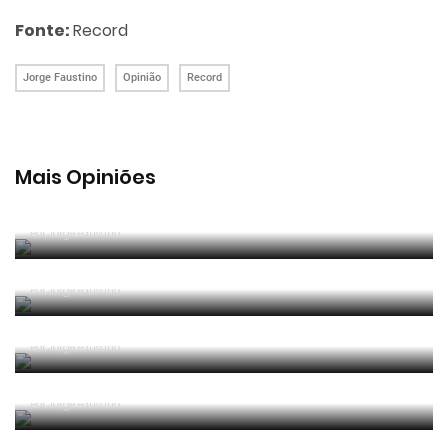
Fonte:
Record
Jorge Faustino
Opinião
Record
Mais Opiniões
Guerra, Glória e Honra
Por
Jorge Faustino
Reconhecer os erros
Por
Jorge Faustino
Competência e boa sorte
Por
Jorge Faustino
Era penálti sim
Por
Jorge Faustino
Um “não caso” de arbitragem