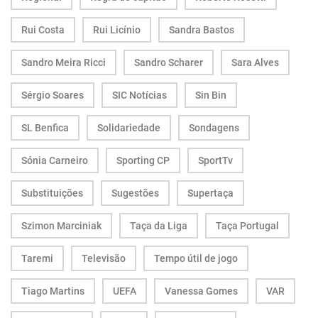
Rui Costa
Rui Licínio
Sandra Bastos
Sandro Meira Ricci
Sandro Scharer
Sara Alves
Sérgio Soares
SIC Notícias
Sin Bin
SL Benfica
Solidariedade
Sondagens
Sónia Carneiro
Sporting CP
SportTv
Substituições
Sugestões
Supertaça
Szimon Marciniak
Taça da Liga
Taça Portugal
Taremi
Televisão
Tempo útil de jogo
Tiago Martins
UEFA
Vanessa Gomes
VAR