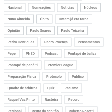
Nacional
Nomeações
Notícias
Núcleos
Nuno Almeida
Óbito
Ontem já era tarde
Opinião
Paulo Soares
Paulo Teixeira
Pedro Henriques
Pedro Proença
Pensamentos
Pepe
PNED
Podcast
Pontapé de baliza
Pontapé de penálti
Premier League
Preparação Física
Protocolo
Público
Quadro de árbitros
Quiz
Racismo
Raquel Vaz Pinto
Rasteira
Record
Regional
Regra do capitão
Roberto Rosetti