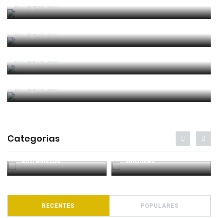
Por
Jorge Faustino
Entre os melhores do mundo
Por
Jorge Faustino
Critério e observação
Por
Jorge Faustino
Forma vs Conteúdo
Por
Jorge Faustino
Categorias
Entrevistas
Análises
RECENTES
POPULARES