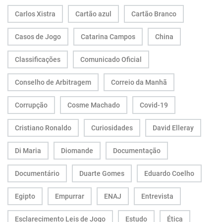
Carlos Xistra
Cartão azul
Cartão Branco
Casos de Jogo
Catarina Campos
China
Classificações
Comunicado Oficial
Conselho de Arbitragem
Correio da Manhã
Corrupção
Cosme Machado
Covid-19
Cristiano Ronaldo
Curiosidades
David Elleray
Di Maria
Diomande
Documentação
Documentário
Duarte Gomes
Eduardo Coelho
Egipto
Empurrar
ENAJ
Entrevista
Esclarecimento Leis de Jogo
Estudo
Ética