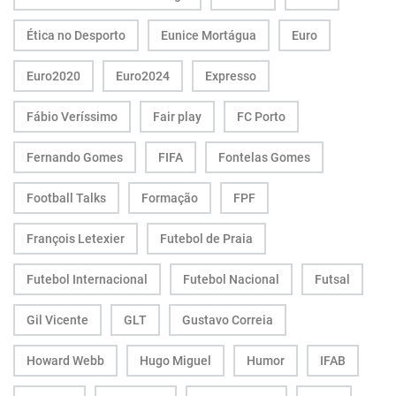
Ética no Desporto
Eunice Mortágua
Euro
Euro2020
Euro2024
Expresso
Fábio Veríssimo
Fair play
FC Porto
Fernando Gomes
FIFA
Fontelas Gomes
Football Talks
Formação
FPF
François Letexier
Futebol de Praia
Futebol Internacional
Futebol Nacional
Futsal
Gil Vicente
GLT
Gustavo Correia
Howard Webb
Hugo Miguel
Humor
IFAB