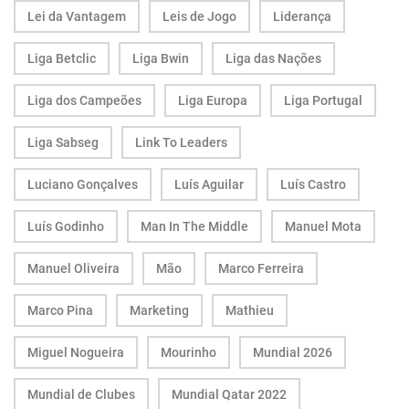
Lei da Vantagem
Leis de Jogo
Liderança
Liga Betclic
Liga Bwin
Liga das Nações
Liga dos Campeões
Liga Europa
Liga Portugal
Liga Sabseg
Link To Leaders
Luciano Gonçalves
Luís Aguilar
Luís Castro
Luís Godinho
Man In The Middle
Manuel Mota
Manuel Oliveira
Mão
Marco Ferreira
Marco Pina
Marketing
Mathieu
Miguel Nogueira
Mourinho
Mundial 2026
Mundial de Clubes
Mundial Qatar 2022