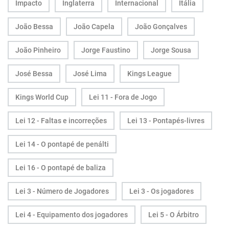
Impacto
Inglaterra
Internacional
Itália
João Bessa
João Capela
João Gonçalves
João Pinheiro
Jorge Faustino
Jorge Sousa
José Bessa
José Lima
Kings League
Kings World Cup
Lei 11 - Fora de Jogo
Lei 12 - Faltas e incorreções
Lei 13 - Pontapés-livres
Lei 14 - O pontapé de penálti
Lei 16 - O pontapé de baliza
Lei 3 - Número de Jogadores
Lei 3 - Os jogadores
Lei 4 - Equipamento dos jogadores
Lei 5 - O Árbitro