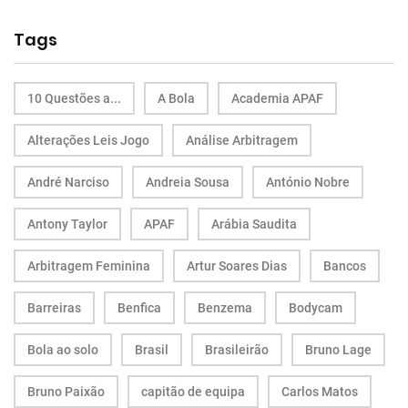
Tags
10 Questões a...
A Bola
Academia APAF
Alterações Leis Jogo
Análise Arbitragem
André Narciso
Andreia Sousa
António Nobre
Antony Taylor
APAF
Arábia Saudita
Arbitragem Feminina
Artur Soares Dias
Bancos
Barreiras
Benfica
Benzema
Bodycam
Bola ao solo
Brasil
Brasileirão
Bruno Lage
Bruno Paixão
capitão de equipa
Carlos Matos