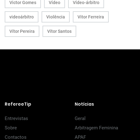
Victor Gomes
Vídeo
Vídeo-árbitro
videoárbitro
Violência
Vitor Ferreira
Vítor Pereira
Vítor Santos
RefereeTip
Notícias
Entrevistas
Geral
Sobre
Arbitragem Feminina
Contactos
APAF