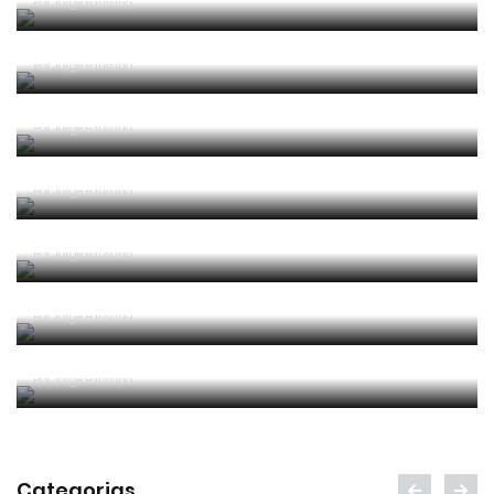
Por
Jorge Faustino
Competência e boa sorte
Por
Jorge Faustino
Era penálti sim
Por
Jorge Faustino
Um “não caso” de arbitragem
Por
Jorge Faustino
Entre os melhores do mundo
Por
Jorge Faustino
Critério e observação
Por
Jorge Faustino
Forma vs Conteúdo
Por
Jorge Faustino
Categorias