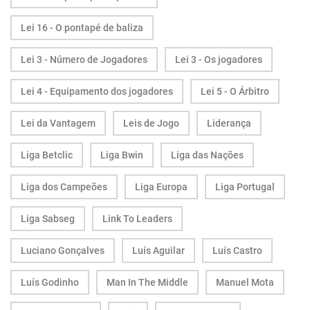
Lei 16 - O pontapé de baliza
Lei 3 - Número de Jogadores
Lei 3 - Os jogadores
Lei 4 - Equipamento dos jogadores
Lei 5 - O Árbitro
Lei da Vantagem
Leis de Jogo
Liderança
Liga Betclic
Liga Bwin
Liga das Nações
Liga dos Campeões
Liga Europa
Liga Portugal
Liga Sabseg
Link To Leaders
Luciano Gonçalves
Luís Aguilar
Luís Castro
Luís Godinho
Man In The Middle
Manuel Mota