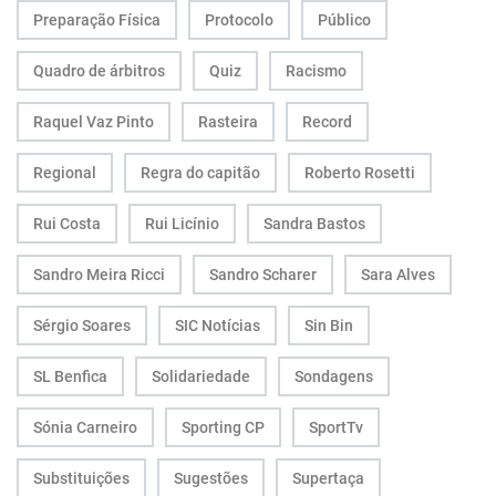
Preparação Física
Protocolo
Público
Quadro de árbitros
Quiz
Racismo
Raquel Vaz Pinto
Rasteira
Record
Regional
Regra do capitão
Roberto Rosetti
Rui Costa
Rui Licínio
Sandra Bastos
Sandro Meira Ricci
Sandro Scharer
Sara Alves
Sérgio Soares
SIC Notícias
Sin Bin
SL Benfica
Solidariedade
Sondagens
Sónia Carneiro
Sporting CP
SportTv
Substituições
Sugestões
Supertaça