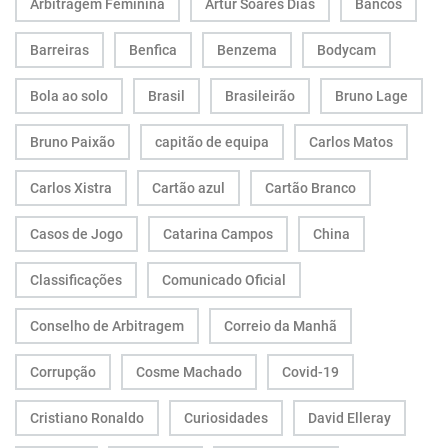
Arbitragem Feminina
Artur Soares Dias
Bancos
Barreiras
Benfica
Benzema
Bodycam
Bola ao solo
Brasil
Brasileirão
Bruno Lage
Bruno Paixão
capitão de equipa
Carlos Matos
Carlos Xistra
Cartão azul
Cartão Branco
Casos de Jogo
Catarina Campos
China
Classificações
Comunicado Oficial
Conselho de Arbitragem
Correio da Manhã
Corrupção
Cosme Machado
Covid-19
Cristiano Ronaldo
Curiosidades
David Elleray