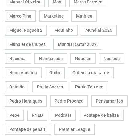
Manuel Oliveira
Mão
Marco Ferreira
Marco Pina
Marketing
Mathieu
Miguel Nogueira
Mourinho
Mundial 2026
Mundial de Clubes
Mundial Qatar 2022
Nacional
Nomeações
Notícias
Núcleos
Nuno Almeida
Óbito
Ontem já era tarde
Opinião
Paulo Soares
Paulo Teixeira
Pedro Henriques
Pedro Proença
Pensamentos
Pepe
PNED
Podcast
Pontapé de baliza
Pontapé de penálti
Premier League