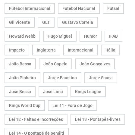
Futebol Internacional
Futebol Nacional
Futsal
Gil Vicente
GLT
Gustavo Correia
Howard Webb
Hugo Miguel
Humor
IFAB
Impacto
Inglaterra
Internacional
Itália
João Bessa
João Capela
João Gonçalves
João Pinheiro
Jorge Faustino
Jorge Sousa
José Bessa
José Lima
Kings League
Kings World Cup
Lei 11 - Fora de Jogo
Lei 12 - Faltas e incorreções
Lei 13 - Pontapés-livres
Lei 14 - O pontapé de penálti