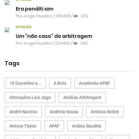
Era penálti sim
Por
Jorge Faustino
/ 28.04.26 /
229
OPINIÃO
Um “não caso” de arbitragem
Por
Jorge Faustino
/ 22.04.26 /
260
Tags
10 Questões a...
A Bola
Academia APAF
Alterações Leis Jogo
Análise Arbitragem
André Narciso
Andreia Sousa
António Nobre
Antony Taylor
APAF
Arábia Saudita