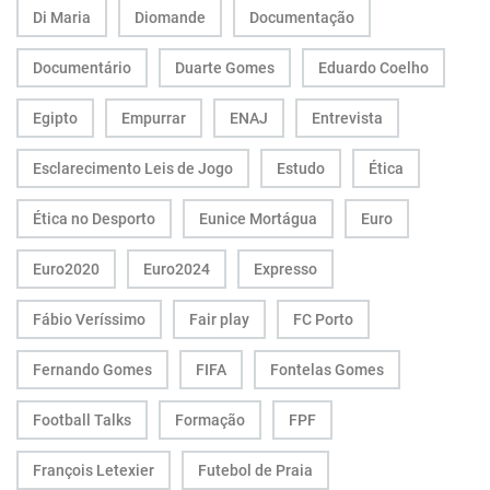
Di Maria
Diomande
Documentação
Documentário
Duarte Gomes
Eduardo Coelho
Egipto
Empurrar
ENAJ
Entrevista
Esclarecimento Leis de Jogo
Estudo
Ética
Ética no Desporto
Eunice Mortágua
Euro
Euro2020
Euro2024
Expresso
Fábio Veríssimo
Fair play
FC Porto
Fernando Gomes
FIFA
Fontelas Gomes
Football Talks
Formação
FPF
François Letexier
Futebol de Praia