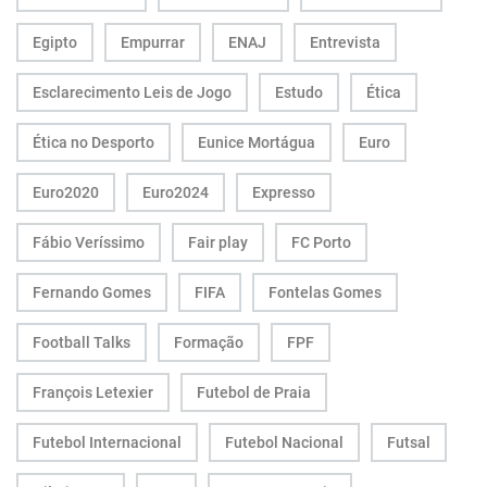
Egipto
Empurrar
ENAJ
Entrevista
Esclarecimento Leis de Jogo
Estudo
Ética
Ética no Desporto
Eunice Mortágua
Euro
Euro2020
Euro2024
Expresso
Fábio Veríssimo
Fair play
FC Porto
Fernando Gomes
FIFA
Fontelas Gomes
Football Talks
Formação
FPF
François Letexier
Futebol de Praia
Futebol Internacional
Futebol Nacional
Futsal