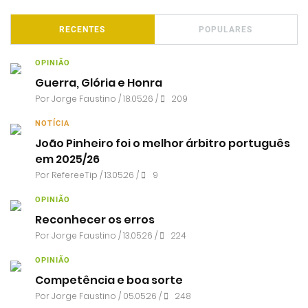
RECENTES
POPULARES
OPINIÃO
Guerra, Glória e Honra
Por
Jorge Faustino
/ 18.05.26 /
209
NOTÍCIA
João Pinheiro foi o melhor árbitro português
em 2025/26
Por RefereeTip / 13.05.26 /
9
OPINIÃO
Reconhecer os erros
Por
Jorge Faustino
/ 13.05.26 /
224
OPINIÃO
Competência e boa sorte
Por
Jorge Faustino
/ 05.05.26 /
248