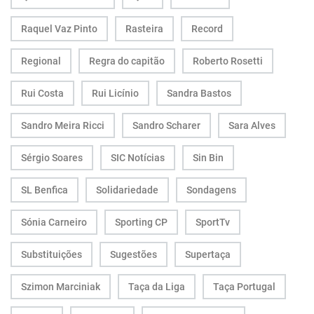
Raquel Vaz Pinto
Rasteira
Record
Regional
Regra do capitão
Roberto Rosetti
Rui Costa
Rui Licínio
Sandra Bastos
Sandro Meira Ricci
Sandro Scharer
Sara Alves
Sérgio Soares
SIC Notícias
Sin Bin
SL Benfica
Solidariedade
Sondagens
Sónia Carneiro
Sporting CP
SportTv
Substituições
Sugestões
Supertaça
Szimon Marciniak
Taça da Liga
Taça Portugal