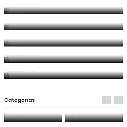
Era penálti sim
Por
Jorge Faustino
Um “não caso” de arbitragem
Por
Jorge Faustino
Entre os melhores do mundo
Por
Jorge Faustino
Critério e observação
Por
Jorge Faustino
Forma vs Conteúdo
Por
Jorge Faustino
Categorias
Entrevistas
Análises