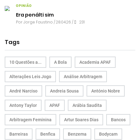
OPINIÃO
Era penálti sim
Por
Jorge Faustino
/ 28.04.26 /
231
Tags
10 Questões a...
A Bola
Academia APAF
Alterações Leis Jogo
Análise Arbitragem
André Narciso
Andreia Sousa
António Nobre
Antony Taylor
APAF
Arábia Saudita
Arbitragem Feminina
Artur Soares Dias
Bancos
Barreiras
Benfica
Benzema
Bodycam