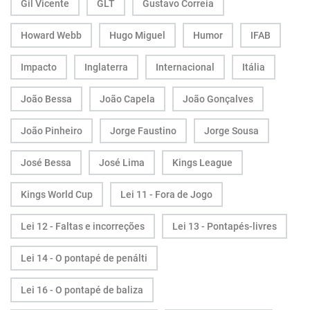
Gil Vicente
GLT
Gustavo Correia
Howard Webb
Hugo Miguel
Humor
IFAB
Impacto
Inglaterra
Internacional
Itália
João Bessa
João Capela
João Gonçalves
João Pinheiro
Jorge Faustino
Jorge Sousa
José Bessa
José Lima
Kings League
Kings World Cup
Lei 11 - Fora de Jogo
Lei 12 - Faltas e incorreções
Lei 13 - Pontapés-livres
Lei 14 - O pontapé de penálti
Lei 16 - O pontapé de baliza