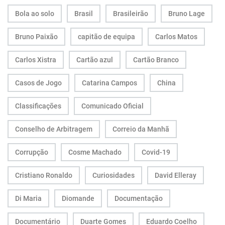
Bola ao solo
Brasil
Brasileirão
Bruno Lage
Bruno Paixão
capitão de equipa
Carlos Matos
Carlos Xistra
Cartão azul
Cartão Branco
Casos de Jogo
Catarina Campos
China
Classificações
Comunicado Oficial
Conselho de Arbitragem
Correio da Manhã
Corrupção
Cosme Machado
Covid-19
Cristiano Ronaldo
Curiosidades
David Elleray
Di Maria
Diomande
Documentação
Documentário
Duarte Gomes
Eduardo Coelho