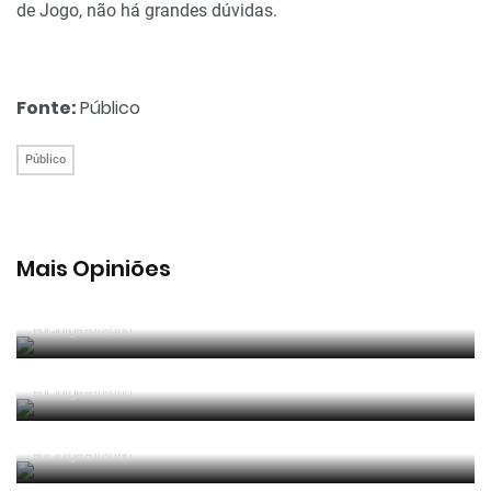
de Jogo, não há grandes dúvidas.
Fonte:
Público
Público
Mais Opiniões
Guerra, Glória e Honra
Por
Jorge Faustino
Reconhecer os erros
Por
Jorge Faustino
Competência e boa sorte
Por
Jorge Faustino