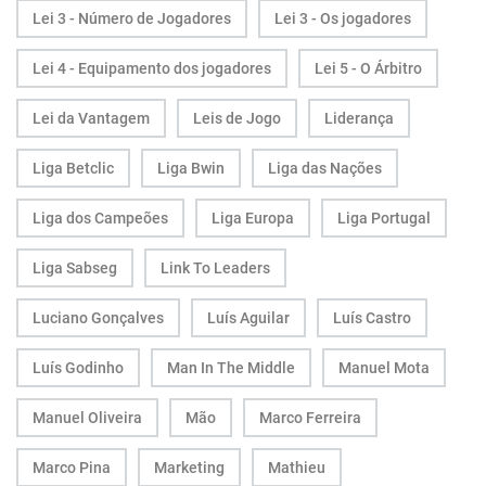
Lei 3 - Número de Jogadores
Lei 3 - Os jogadores
Lei 4 - Equipamento dos jogadores
Lei 5 - O Árbitro
Lei da Vantagem
Leis de Jogo
Liderança
Liga Betclic
Liga Bwin
Liga das Nações
Liga dos Campeões
Liga Europa
Liga Portugal
Liga Sabseg
Link To Leaders
Luciano Gonçalves
Luís Aguilar
Luís Castro
Luís Godinho
Man In The Middle
Manuel Mota
Manuel Oliveira
Mão
Marco Ferreira
Marco Pina
Marketing
Mathieu